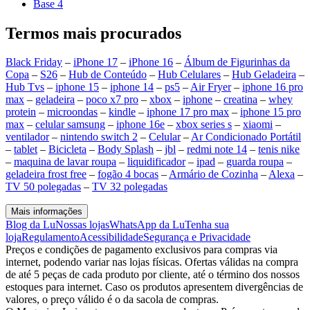
Base 4
Termos mais procurados
Black Friday
–
iPhone 17
–
iPhone 16
–
Álbum de Figurinhas da
Copa
–
S26
–
Hub de Conteúdo
–
Hub Celulares
–
Hub Geladeira
–
Hub Tvs
–
iphone 15
–
iphone 14
–
ps5
–
Air Fryer
–
iphone 16 pro
max
–
geladeira
–
poco x7 pro
–
xbox
–
iphone
–
creatina
–
whey
protein
–
microondas
–
kindle
–
iphone 17 pro max
–
iphone 15 pro
max
–
celular samsung
–
iphone 16e
–
xbox series s
–
xiaomi
–
ventilador
–
nintendo switch 2
–
Celular
–
Ar Condicionado Portátil
–
tablet
–
Bicicleta
–
Body Splash
–
jbl
–
redmi note 14
–
tenis nike
–
maquina de lavar roupa
–
liquidificador
–
ipad
–
guarda roupa
–
geladeira frost free
–
fogão 4 bocas
–
Armário de Cozinha
–
Alexa
–
TV 50 polegadas
–
TV 32 polegadas
Mais informações
Blog da Lu
Nossas lojas
WhatsApp da Lu
Tenha sua
loja
Regulamento
Acessibilidade
Segurança e Privacidade
Preços e condições de pagamento exclusivos para compras via
internet, podendo variar nas lojas físicas. Ofertas válidas na compra
de até 5 peças de cada produto por cliente, até o término dos nossos
estoques para internet. Caso os produtos apresentem divergências de
valores, o preço válido é o da sacola de compras.