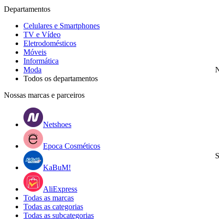
Departamentos
Celulares e Smartphones
TV e Vídeo
Eletrodomésticos
Móveis
Informática
Moda
N
Todos os departamentos
Nossas marcas e parceiros
Netshoes
Epoca Cosméticos
S
KaBuM!
AliExpress
Todas as marcas
Todas as categorias
Todas as subcategorias