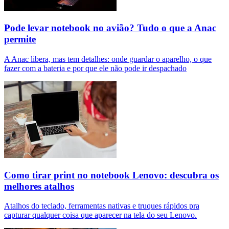
Pode levar notebook no avião? Tudo o que a Anac
permite
A Anac libera, mas tem detalhes: onde guardar o aparelho, o que
fazer com a bateria e por que ele não pode ir despachado
Como tirar print no notebook Lenovo: descubra os
melhores atalhos
Atalhos do teclado, ferramentas nativas e truques rápidos pra
capturar qualquer coisa que aparecer na tela do seu Lenovo.