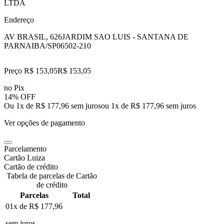
LTDA
Endereço
AV BRASIL, 626
JARDIM SAO LUIS - SANTANA DE
PARNAIBA/SP
06502-210
Preço R$ 153,05
R$
153
,
05
no Pix
14% OFF
Ou 1x de R$ 177,96 sem juros
ou
1
x de
R$ 177,96
sem juros
Ver opções de pagamento
Parcelamento
Cartão Luiza
Cartão de crédito
Tabela de parcelas de Cartão
de crédito
Parcelas
Total
01x de
R$ 177,96
sem juros