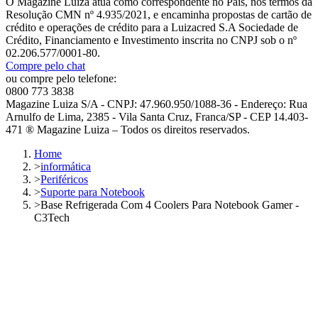
O Magazine Luiza atua como correspondente no País, nos termos da
Resolução CMN nº 4.935/2021, e encaminha propostas de cartão de
crédito e operações de crédito para a Luizacred S.A Sociedade de
Crédito, Financiamento e Investimento inscrita no CNPJ sob o nº
02.206.577/0001-80.
Compre pelo chat
ou compre pelo telefone:
0800 773 3838
Magazine Luiza S/A - CNPJ: 47.960.950/1088-36 - Endereço: Rua
Arnulfo de Lima, 2385 - Vila Santa Cruz, Franca/SP - CEP 14.403-
471 ® Magazine Luiza – Todos os direitos reservados.
Home
>
informática
>
Periféricos
>
Suporte para Notebook
>
Base Refrigerada Com 4 Coolers Para Notebook Gamer -
C3Tech