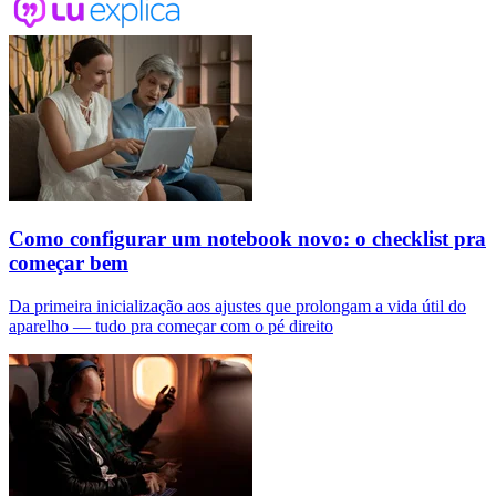
Como configurar um notebook novo: o checklist pra
começar bem
Da primeira inicialização aos ajustes que prolongam a vida útil do
aparelho — tudo pra começar com o pé direito