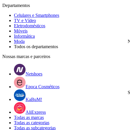
Departamentos
Celulares e Smartphones
TV e Vídeo
Eletrodomésticos
Móveis
Informática
Moda
N
Todos os departamentos
Nossas marcas e parceiros
Netshoes
Epoca Cosméticos
S
KaBuM!
AliExpress
Todas as marcas
Todas as categorias
Todas as subcategorias