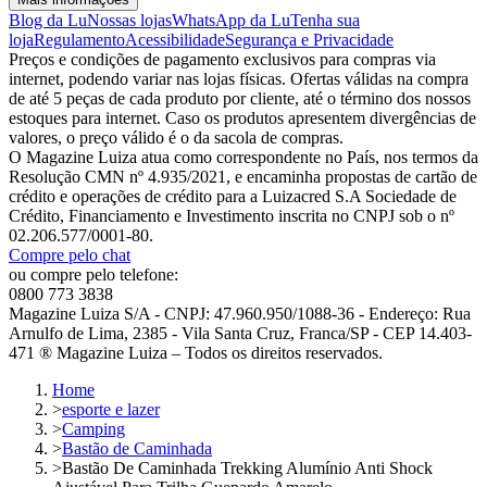
Blog da Lu
Nossas lojas
WhatsApp da Lu
Tenha sua
loja
Regulamento
Acessibilidade
Segurança e Privacidade
Preços e condições de pagamento exclusivos para compras via
internet, podendo variar nas lojas físicas. Ofertas válidas na compra
de até 5 peças de cada produto por cliente, até o término dos nossos
estoques para internet. Caso os produtos apresentem divergências de
valores, o preço válido é o da sacola de compras.
O Magazine Luiza atua como correspondente no País, nos termos da
Resolução CMN nº 4.935/2021, e encaminha propostas de cartão de
crédito e operações de crédito para a Luizacred S.A Sociedade de
Crédito, Financiamento e Investimento inscrita no CNPJ sob o nº
02.206.577/0001-80.
Compre pelo chat
ou compre pelo telefone:
0800 773 3838
Magazine Luiza S/A - CNPJ: 47.960.950/1088-36 - Endereço: Rua
Arnulfo de Lima, 2385 - Vila Santa Cruz, Franca/SP - CEP 14.403-
471 ® Magazine Luiza – Todos os direitos reservados.
Home
>
esporte e lazer
>
Camping
>
Bastão de Caminhada
>
Bastão De Caminhada Trekking Alumínio Anti Shock