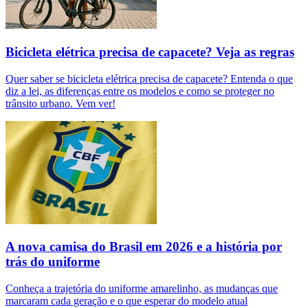
Bicicleta elétrica precisa de capacete? Veja as regras
Quer saber se bicicleta elétrica precisa de capacete? Entenda o que
diz a lei, as diferenças entre os modelos e como se proteger no
trânsito urbano. Vem ver!
A nova camisa do Brasil em 2026 e a história por
trás do uniforme
Conheça a trajetória do uniforme amarelinho, as mudanças que
marcaram cada geração e o que esperar do modelo atual