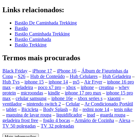
Links relacionados:
Bastão De Caminhada Trekking
Bastão
Bastão Caminhada Trekking
Bastão Caminhada
Bastão Trekking
Termos mais procurados
Black Friday
–
iPhone 17
–
iPhone 16
–
Álbum de Figurinhas da
Copa
–
S26
–
Hub de Conteúdo
–
Hub Celulares
–
Hub Geladeira
–
Hub Tvs
–
iphone 15
–
iphone 14
–
ps5
–
Air Fryer
–
iphone 16 pro
max
–
geladeira
–
poco x7 pro
–
xbox
–
iphone
–
creatina
–
whey
protein
–
microondas
–
kindle
–
iphone 17 pro max
–
iphone 15 pro
max
–
celular samsung
–
iphone 16e
–
xbox series s
–
xiaomi
–
ventilador
–
nintendo switch 2
–
Celular
–
Ar Condicionado Portátil
–
tablet
–
Bicicleta
–
Body Splash
–
jbl
–
redmi note 14
–
tenis nike
–
maquina de lavar roupa
–
liquidificador
–
ipad
–
guarda roupa
–
geladeira frost free
–
fogão 4 bocas
–
Armário de Cozinha
–
Alexa
–
TV 50 polegadas
–
TV 32 polegadas
Mais informações