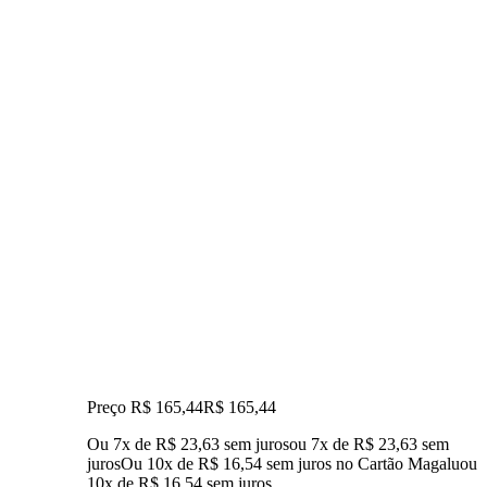
Preço R$ 165,44
R$
165
,
44
Ou 7x de R$ 23,63 sem juros
ou
7
x de
R$ 23,63
sem
juros
Ou 10x de R$ 16,54 sem juros no Cartão Magalu
ou
10
x de
R$ 16,54
sem juros