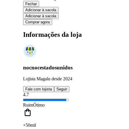
Fechar
Adicionar à sacola
Adicionar à sacola
Comprar agora
Informações da loja
nocnocestadosunidos
Lojista Magalu desde 2024
Fale com lojista
Seguir
4.7
Ruim
Ótimo
+50mil