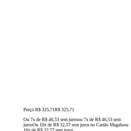
Preço R$ 325,71
R$
325
,
71
Ou 7x de R$ 46,53 sem juros
ou
7
x de
R$ 46,53
sem
juros
Ou 10x de R$ 32,57 sem juros no Cartão Magalu
ou
10
x de
R$ 32,57
sem juros