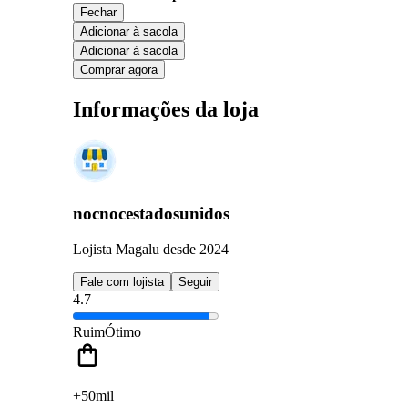
Fechar
Adicionar à sacola
Adicionar à sacola
Comprar agora
Informações da loja
nocnocestadosunidos
Lojista Magalu desde 2024
Fale com lojista
Seguir
4.7
Ruim
Ótimo
+50mil