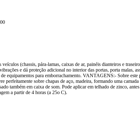
000
veículos (chassis, pára-lamas, caixas de ar, painéis dianteiros e traseiro
vibrações e dá proteção adicional no interior das portas, porta malas, as
xílio de equipamentos para emborrachamento. VANTAGENS:- Sobre este 
ere perfeitamente sobre chapas de aço, madeira, formando uma camada r
. Usado também em caixa de som. Pode aplicar em telhado de zinco, ante
gem a partir de 4 horas (a 25o C).