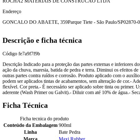
ROCHA2 MATERIAIS DE CONSTRUCAO LTDA
Endereço
GONCALO DO ABAETE, 359
Parque Tiete - São Paulo/SP
02870-
Descrição e ficha técnica
Código
fe7a9f7f9b
Descrição Indicado para a proteção das partes externas e inferiores dos 
ação da chuva, maresia, batida de pedra e terra. Diminui os efeitos de 
outras partes contra ruídos e corrosão. Produto aplicado com o au
podem ser aplicados tintas de acabamentos, sem alteração de cor.- Ad
flexível. Cor preta.- É necessário ser aplicado sobre tinta ou primer
aderente (Wash Primer ou Galvit).- Diluir com até 10% de água.- Seca
Ficha Técnica
Ficha tecnica do produto
Conteúdo da Embalagem
900ml
Linha
Bate Pedra
Marca
Maxi Rubber