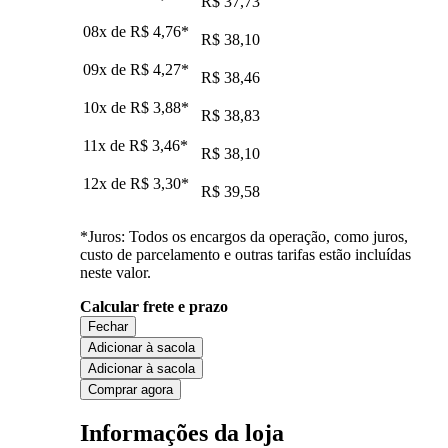
R$ 37,73
08x de
R$ 4,76
*
R$ 38,10
09x de
R$ 4,27
*
R$ 38,46
10x de
R$ 3,88
*
R$ 38,83
11x de
R$ 3,46
*
R$ 38,10
12x de
R$ 3,30
*
R$ 39,58
*Juros: Todos os encargos da operação, como juros,
custo de parcelamento e outras tarifas estão incluídas
neste valor.
Calcular frete e prazo
Fechar
Adicionar à sacola
Adicionar à sacola
Comprar agora
Informações da loja