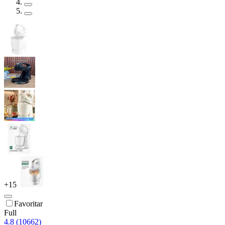
+
15
Favoritar
Full
4.8 (10662)