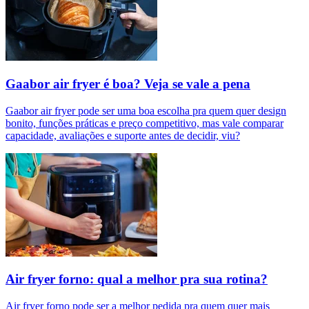
Gaabor air fryer é boa? Veja se vale a pena
Gaabor air fryer pode ser uma boa escolha pra quem quer design
bonito, funções práticas e preço competitivo, mas vale comparar
capacidade, avaliações e suporte antes de decidir, viu?
Air fryer forno: qual a melhor pra sua rotina?
Air fryer forno pode ser a melhor pedida pra quem quer mais