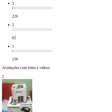
3
226
2
62
1
150
Avaliações com fotos e vídeos
5