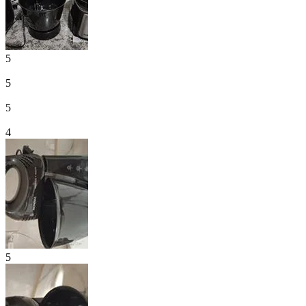
5
5
5
4
5