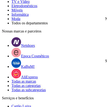
TV e Vídeo
Eletrodomésticos
Móveis
Informática
Moda
N
Todos os departamentos
Nossas marcas e parceiros
Netshoes
Epoca Cosméticos
S
KaBuM!
AliExpress
Todas as marcas
Todas as categorias
Todas as subcategorias
Serviços e benefícios
Cartão Luiza