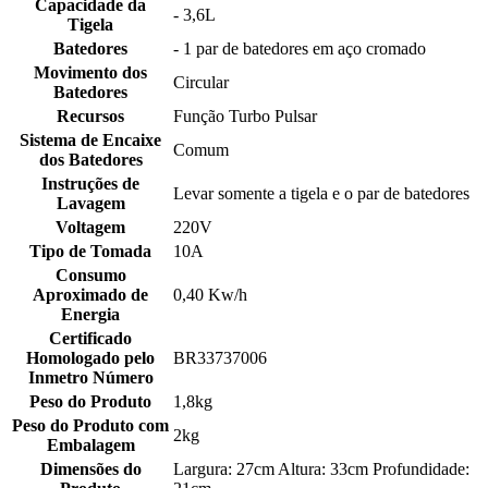
Capacidade da
- 3,6L
Tigela
Batedores
- 1 par de batedores em aço cromado
Movimento dos
Circular
Batedores
Recursos
Função Turbo Pulsar
Sistema de Encaixe
Comum
dos Batedores
Instruções de
Levar somente a tigela e o par de batedores
Lavagem
Voltagem
220V
Tipo de Tomada
10A
Consumo
Aproximado de
0,40 Kw/h
Energia
Certificado
Homologado pelo
BR33737006
Inmetro Número
Peso do Produto
1,8kg
Peso do Produto com
2kg
Embalagem
Dimensões do
Largura: 27cm Altura: 33cm Profundidade: