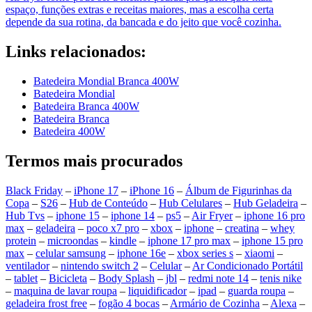
espaço, funções extras e receitas maiores, mas a escolha certa
depende da sua rotina, da bancada e do jeito que você cozinha.
Links relacionados:
Batedeira Mondial Branca 400W
Batedeira Mondial
Batedeira Branca 400W
Batedeira Branca
Batedeira 400W
Termos mais procurados
Black Friday
–
iPhone 17
–
iPhone 16
–
Álbum de Figurinhas da
Copa
–
S26
–
Hub de Conteúdo
–
Hub Celulares
–
Hub Geladeira
–
Hub Tvs
–
iphone 15
–
iphone 14
–
ps5
–
Air Fryer
–
iphone 16 pro
max
–
geladeira
–
poco x7 pro
–
xbox
–
iphone
–
creatina
–
whey
protein
–
microondas
–
kindle
–
iphone 17 pro max
–
iphone 15 pro
max
–
celular samsung
–
iphone 16e
–
xbox series s
–
xiaomi
–
ventilador
–
nintendo switch 2
–
Celular
–
Ar Condicionado Portátil
–
tablet
–
Bicicleta
–
Body Splash
–
jbl
–
redmi note 14
–
tenis nike
–
maquina de lavar roupa
–
liquidificador
–
ipad
–
guarda roupa
–
geladeira frost free
–
fogão 4 bocas
–
Armário de Cozinha
–
Alexa
–