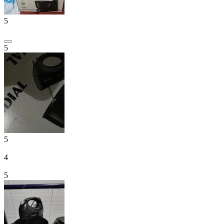
5
5
5
4
5