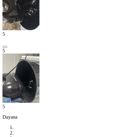
5
5
5
Dayana