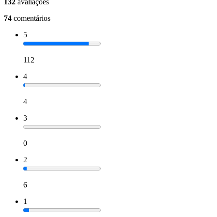
132
avaliações
74
comentários
5
112
4
4
3
0
2
6
1