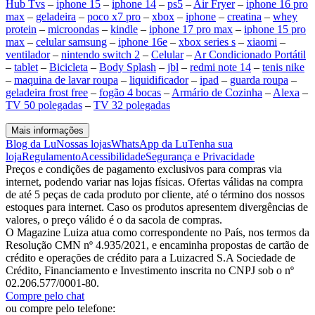
Hub Tvs
–
iphone 15
–
iphone 14
–
ps5
–
Air Fryer
–
iphone 16 pro
max
–
geladeira
–
poco x7 pro
–
xbox
–
iphone
–
creatina
–
whey
protein
–
microondas
–
kindle
–
iphone 17 pro max
–
iphone 15 pro
max
–
celular samsung
–
iphone 16e
–
xbox series s
–
xiaomi
–
ventilador
–
nintendo switch 2
–
Celular
–
Ar Condicionado Portátil
–
tablet
–
Bicicleta
–
Body Splash
–
jbl
–
redmi note 14
–
tenis nike
–
maquina de lavar roupa
–
liquidificador
–
ipad
–
guarda roupa
–
geladeira frost free
–
fogão 4 bocas
–
Armário de Cozinha
–
Alexa
–
TV 50 polegadas
–
TV 32 polegadas
Mais informações
Blog da Lu
Nossas lojas
WhatsApp da Lu
Tenha sua
loja
Regulamento
Acessibilidade
Segurança e Privacidade
Preços e condições de pagamento exclusivos para compras via
internet, podendo variar nas lojas físicas. Ofertas válidas na compra
de até 5 peças de cada produto por cliente, até o término dos nossos
estoques para internet. Caso os produtos apresentem divergências de
valores, o preço válido é o da sacola de compras.
O Magazine Luiza atua como correspondente no País, nos termos da
Resolução CMN nº 4.935/2021, e encaminha propostas de cartão de
crédito e operações de crédito para a Luizacred S.A Sociedade de
Crédito, Financiamento e Investimento inscrita no CNPJ sob o nº
02.206.577/0001-80.
Compre pelo chat
ou compre pelo telefone: