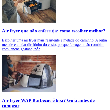
Air fryer que não enferruja: como escolher melhor?
Escolher uma air fryer mais resistente é metade do caminho. A outra
metade é cuidar direitinho do cesto, porque ferrugem não combina
com lanche gostoso, né?
Air fryer WAP Barbecue é boa? Guia antes de
comprar