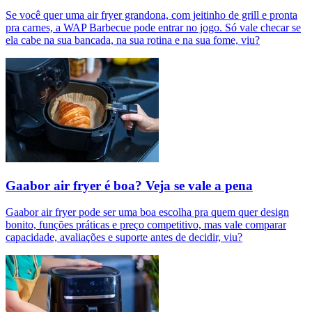
Se você quer uma air fryer grandona, com jeitinho de grill e pronta
pra carnes, a WAP Barbecue pode entrar no jogo. Só vale checar se
ela cabe na sua bancada, na sua rotina e na sua fome, viu?
Gaabor air fryer é boa? Veja se vale a pena
Gaabor air fryer pode ser uma boa escolha pra quem quer design
bonito, funções práticas e preço competitivo, mas vale comparar
capacidade, avaliações e suporte antes de decidir, viu?