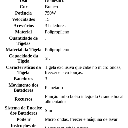
Uso
Doméstico
Cor
Branco
Potência
750W
Velocidades
15
Acessórios
3 batedores
Material
Polipropileno
Quantidade de
1
Tigelas
Material da Tigela
Polipropileno
Capacidade da
5L
Tigela
Características da
Tigela exclusiva que cabe no micro-ondas,
Tigela
freezer e lava-louças.
Batedores
3
Movimento dos
Planetário
Batedores
Função turbo botão integrado Grande bocal
Recursos
alimentador
Sistema de Encaixe
Sim
dos Batedores
Pode ir
Micro-ondas, freezer e máquina de lavar
Instruções de