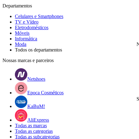
Departamentos
Celulares e Smartphones
TV e Vídeo
Eletrodomésticos
Móveis
Informática
Moda
N
Todos os departamentos
Nossas marcas e parceiros
Netshoes
Epoca Cosméticos
S
KaBuM!
AliExpress
Todas as marcas
Todas as categorias
Todas as subcategorias