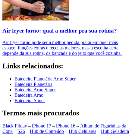
Air fryer forno: qual a melhor pra sua rotina?
Air fryer forno pode ser a melhor pedida pra quem quer mais
espaço, funções extras e receitas maiores, mas a escolha certa
depende da sua rotina, da bancada e do jeito que você cozinha.
Links relacionados:
Batedeira Planetária Arno Super
Batedeira Planetária
Batedeira Arno Super
Batedeira Arno
Batedeira Super
Termos mais procurados
Black Friday
–
iPhone 17
–
iPhone 16
–
Álbum de Figurinhas da
Copa
–
S26
–
Hub de Conteúdo
–
Hub Celulares
–
Hub Geladeira
–