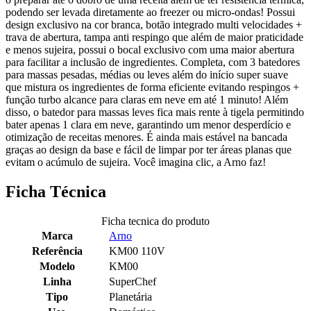
podendo ser levada diretamente ao freezer ou micro-ondas! Possui
design exclusivo na cor branca, botão integrado multi velocidades +
trava de abertura, tampa anti respingo que além de maior praticidade
e menos sujeira, possui o bocal exclusivo com uma maior abertura
para facilitar a inclusão de ingredientes. Completa, com 3 batedores
para massas pesadas, médias ou leves além do início super suave
que mistura os ingredientes de forma eficiente evitando respingos +
função turbo alcance para claras em neve em até 1 minuto! Além
disso, o batedor para massas leves fica mais rente à tigela permitindo
bater apenas 1 clara em neve, garantindo um menor desperdício e
otimização de receitas menores. É ainda mais estável na bancada
graças ao design da base e fácil de limpar por ter áreas planas que
evitam o acúmulo de sujeira. Você imagina clic, a Arno faz!
Ficha Técnica
Ficha tecnica do produto
Marca
Arno
Referência
KM00 110V
Modelo
KM00
Linha
SuperChef
Tipo
Planetária