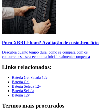
Pneu XBRI é bom? Avaliação de custo-benefício
Descubra quanto tempo dura, como se compara com os
concorrentes e se a economia inicial realmente compensa
Links relacionados:
Bateria Gel Selada 12v
Bateria Gel
Bateria Selada 12v
Bateria Selada
Bateria 12v
Termos mais procurados