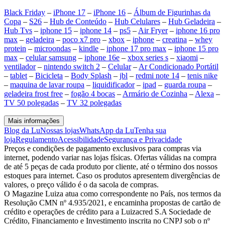
Black Friday
–
iPhone 17
–
iPhone 16
–
Álbum de Figurinhas da
Copa
–
S26
–
Hub de Conteúdo
–
Hub Celulares
–
Hub Geladeira
–
Hub Tvs
–
iphone 15
–
iphone 14
–
ps5
–
Air Fryer
–
iphone 16 pro
max
–
geladeira
–
poco x7 pro
–
xbox
–
iphone
–
creatina
–
whey
protein
–
microondas
–
kindle
–
iphone 17 pro max
–
iphone 15 pro
max
–
celular samsung
–
iphone 16e
–
xbox series s
–
xiaomi
–
ventilador
–
nintendo switch 2
–
Celular
–
Ar Condicionado Portátil
–
tablet
–
Bicicleta
–
Body Splash
–
jbl
–
redmi note 14
–
tenis nike
–
maquina de lavar roupa
–
liquidificador
–
ipad
–
guarda roupa
–
geladeira frost free
–
fogão 4 bocas
–
Armário de Cozinha
–
Alexa
–
TV 50 polegadas
–
TV 32 polegadas
Mais informações
Blog da Lu
Nossas lojas
WhatsApp da Lu
Tenha sua
loja
Regulamento
Acessibilidade
Segurança e Privacidade
Preços e condições de pagamento exclusivos para compras via
internet, podendo variar nas lojas físicas. Ofertas válidas na compra
de até 5 peças de cada produto por cliente, até o término dos nossos
estoques para internet. Caso os produtos apresentem divergências de
valores, o preço válido é o da sacola de compras.
O Magazine Luiza atua como correspondente no País, nos termos da
Resolução CMN nº 4.935/2021, e encaminha propostas de cartão de
crédito e operações de crédito para a Luizacred S.A Sociedade de
Crédito, Financiamento e Investimento inscrita no CNPJ sob o nº