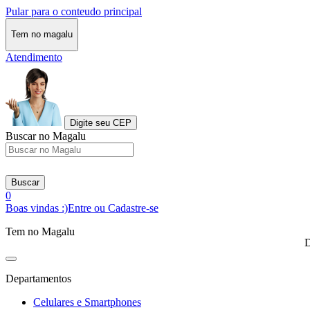
Pular para o conteudo principal
Tem no magalu
Atendimento
Digite seu CEP
Buscar no Magalu
Buscar
0
Boas vindas :)
Entre ou Cadastre-se
Tem no Magalu
D
Departamentos
Celulares e Smartphones