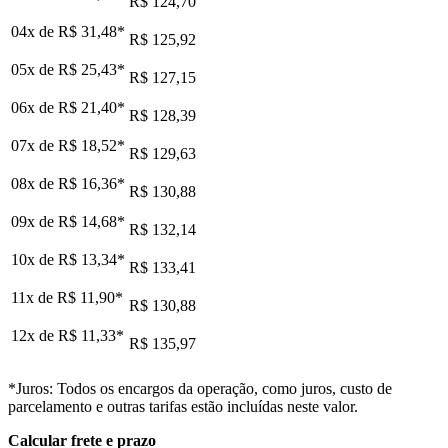
R$ 124,70
04x de
R$ 31,48
*
R$ 125,92
05x de
R$ 25,43
*
R$ 127,15
06x de
R$ 21,40
*
R$ 128,39
07x de
R$ 18,52
*
R$ 129,63
08x de
R$ 16,36
*
R$ 130,88
09x de
R$ 14,68
*
R$ 132,14
10x de
R$ 13,34
*
R$ 133,41
11x de
R$ 11,90
*
R$ 130,88
12x de
R$ 11,33
*
R$ 135,97
*Juros: Todos os encargos da operação, como juros, custo de
parcelamento e outras tarifas estão incluídas neste valor.
Calcular frete e prazo