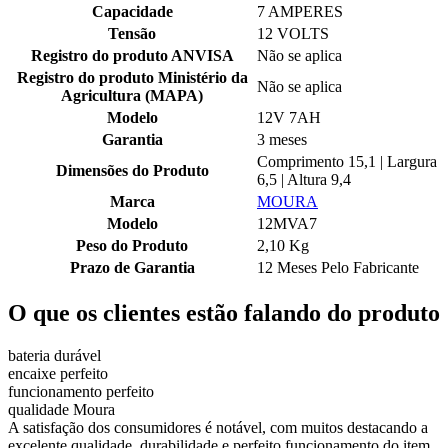
Capacidade
7 AMPERES
Tensão
12 VOLTS
Registro do produto ANVISA
Não se aplica
Registro do produto Ministério da
Não se aplica
Agricultura (MAPA)
Modelo
12V 7AH
Garantia
3 meses
Comprimento 15,1 | Largura
Dimensões do Produto
6,5 | Altura 9,4
Marca
MOURA
Modelo
12MVA7
Peso do Produto
2,10 Kg
Prazo de Garantia
12 Meses Pelo Fabricante
O que os clientes estão falando do produto
bateria durável
encaixe perfeito
funcionamento perfeito
qualidade Moura
A satisfação dos consumidores é notável, com muitos destacando a
excelente qualidade, durabilidade e perfeito funcionamento do item.