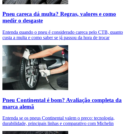
Pneu careca dá multa? Regras, valores e como
medir o desgaste
Entenda quando o pneu é considerado careca pelo CTB, quanto
custa a multa e como saber se já passou da hora de trocar
Pneu Continental é bom? Avaliação completa da
marca alemã
Entenda se os pneus Continental valem o preço: tecnologia,
durabilidade, principais linhas e comparativo com Michelin