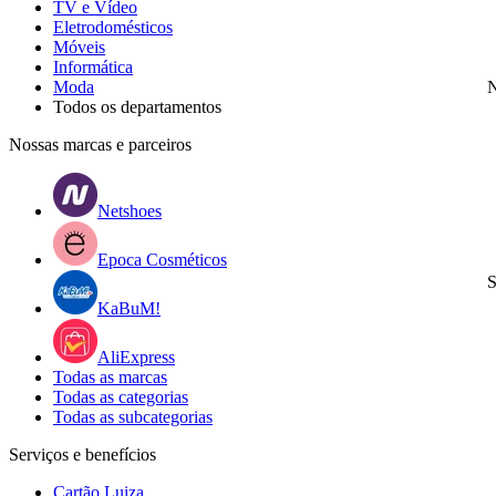
TV e Vídeo
Eletrodomésticos
Móveis
Informática
Moda
N
Todos os departamentos
Nossas marcas e parceiros
Netshoes
Epoca Cosméticos
S
KaBuM!
AliExpress
Todas as marcas
Todas as categorias
Todas as subcategorias
Serviços e benefícios
Cartão Luiza