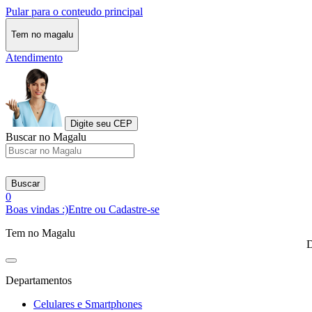
Pular para o conteudo principal
Tem no magalu
Atendimento
Digite seu CEP
Buscar no Magalu
Buscar
0
Boas vindas :)
Entre ou Cadastre-se
Tem no Magalu
D
Departamentos
Celulares e Smartphones