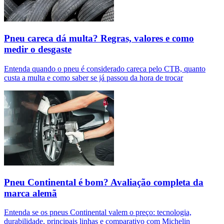
Pneu careca dá multa? Regras, valores e como
medir o desgaste
Entenda quando o pneu é considerado careca pelo CTB, quanto
custa a multa e como saber se já passou da hora de trocar
Pneu Continental é bom? Avaliação completa da
marca alemã
Entenda se os pneus Continental valem o preço: tecnologia,
durabilidade, principais linhas e comparativo com Michelin