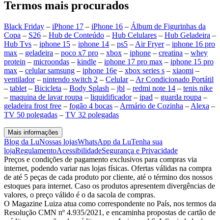
Termos mais procurados
Black Friday
–
iPhone 17
–
iPhone 16
–
Álbum de Figurinhas da
Copa
–
S26
–
Hub de Conteúdo
–
Hub Celulares
–
Hub Geladeira
–
Hub Tvs
–
iphone 15
–
iphone 14
–
ps5
–
Air Fryer
–
iphone 16 pro
max
–
geladeira
–
poco x7 pro
–
xbox
–
iphone
–
creatina
–
whey
protein
–
microondas
–
kindle
–
iphone 17 pro max
–
iphone 15 pro
max
–
celular samsung
–
iphone 16e
–
xbox series s
–
xiaomi
–
ventilador
–
nintendo switch 2
–
Celular
–
Ar Condicionado Portátil
–
tablet
–
Bicicleta
–
Body Splash
–
jbl
–
redmi note 14
–
tenis nike
–
maquina de lavar roupa
–
liquidificador
–
ipad
–
guarda roupa
–
geladeira frost free
–
fogão 4 bocas
–
Armário de Cozinha
–
Alexa
–
TV 50 polegadas
–
TV 32 polegadas
Mais informações
Blog da Lu
Nossas lojas
WhatsApp da Lu
Tenha sua
loja
Regulamento
Acessibilidade
Segurança e Privacidade
Preços e condições de pagamento exclusivos para compras via
internet, podendo variar nas lojas físicas. Ofertas válidas na compra
de até 5 peças de cada produto por cliente, até o término dos nossos
estoques para internet. Caso os produtos apresentem divergências de
valores, o preço válido é o da sacola de compras.
O Magazine Luiza atua como correspondente no País, nos termos da
Resolução CMN nº 4.935/2021, e encaminha propostas de cartão de