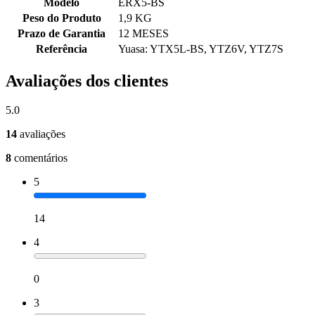
Modelo
ERX5-BS
Peso do Produto
1,9 KG
Prazo de Garantia
12 MESES
Referência
Yuasa: YTX5L-BS, YTZ6V, YTZ7S
Avaliações dos clientes
5.0
14
avaliações
8
comentários
5
14
4
0
3