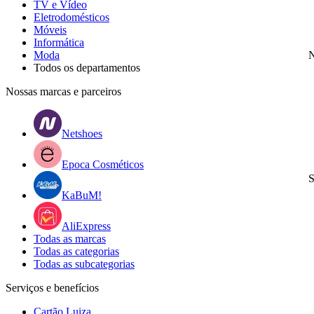
TV e Vídeo
Eletrodomésticos
Móveis
Informática
Moda
N
Todos os departamentos
Nossas marcas e parceiros
Netshoes
Epoca Cosméticos
S
KaBuM!
AliExpress
Todas as marcas
Todas as categorias
Todas as subcategorias
Serviços e benefícios
Cartão Luiza