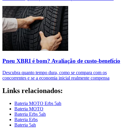
Pneu XBRI é bom? Avaliação de custo-benefício
Descubra quanto tempo dura, como se compara com os
concorrentes e se a economia inicial realmente compensa
Links relacionados:
Bateria MOTO Erbs 5ah
Bateria MOTO
Bateria Erbs 5ah
Bateria Erbs
Bateria 5ah