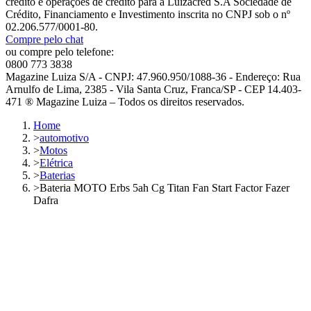
crédito e operações de crédito para a Luizacred S.A Sociedade de
Crédito, Financiamento e Investimento inscrita no CNPJ sob o nº
02.206.577/0001-80.
Compre pelo chat
ou compre pelo telefone:
0800 773 3838
Magazine Luiza S/A - CNPJ: 47.960.950/1088-36 - Endereço: Rua
Arnulfo de Lima, 2385 - Vila Santa Cruz, Franca/SP - CEP 14.403-
471 ® Magazine Luiza – Todos os direitos reservados.
Home
>
automotivo
>
Motos
>
Elétrica
>
Baterias
>
Bateria MOTO Erbs 5ah Cg Titan Fan Start Factor Fazer
Dafra