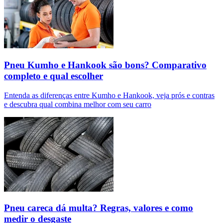
Pneu Kumho e Hankook são bons? Comparativo
completo e qual escolher
Entenda as diferenças entre Kumho e Hankook, veja prós e contras
e descubra qual combina melhor com seu carro
Pneu careca dá multa? Regras, valores e como
medir o desgaste