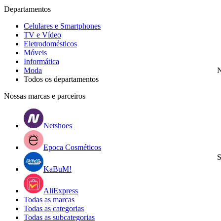
Departamentos
Celulares e Smartphones
TV e Vídeo
Eletrodomésticos
Móveis
Informática
Moda
N
Todos os departamentos
Nossas marcas e parceiros
Netshoes
Epoca Cosméticos
S
KaBuM!
AliExpress
Todas as marcas
Todas as categorias
Todas as subcategorias