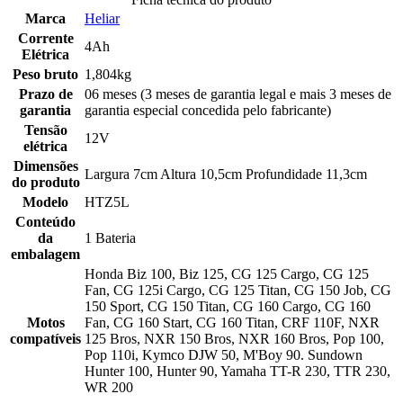
Marca
Heliar
Corrente
4Ah
Elétrica
Peso bruto
1,804kg
Prazo de
06 meses (3 meses de garantia legal e mais 3 meses de
garantia
garantia especial concedida pelo fabricante)
Tensão
12V
elétrica
Dimensões
Largura 7cm Altura 10,5cm Profundidade 11,3cm
do produto
Modelo
HTZ5L
Conteúdo
da
1 Bateria
embalagem
Honda Biz 100, Biz 125, CG 125 Cargo, CG 125
Fan, CG 125i Cargo, CG 125 Titan, CG 150 Job, CG
150 Sport, CG 150 Titan, CG 160 Cargo, CG 160
Motos
Fan, CG 160 Start, CG 160 Titan, CRF 110F, NXR
compatíveis
125 Bros, NXR 150 Bros, NXR 160 Bros, Pop 100,
Pop 110i, Kymco DJW 50, M'Boy 90. Sundown
Hunter 100, Hunter 90, Yamaha TT-R 230, TTR 230,
WR 200