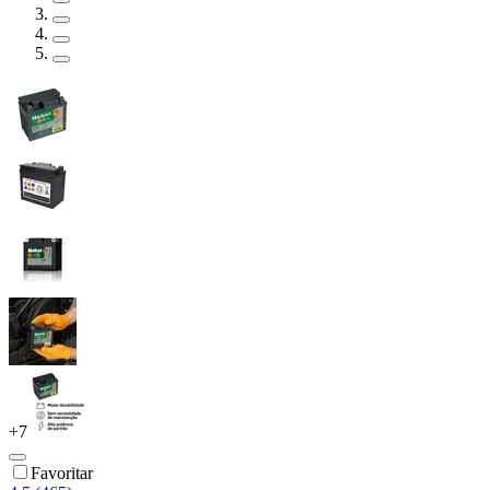
+
7
Favoritar