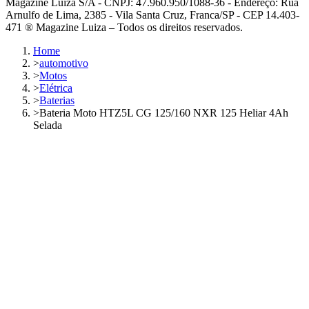
Magazine Luiza S/A - CNPJ: 47.960.950/1088-36 - Endereço: Rua
Arnulfo de Lima, 2385 - Vila Santa Cruz, Franca/SP - CEP 14.403-
471 ® Magazine Luiza – Todos os direitos reservados.
Home
>
automotivo
>
Motos
>
Elétrica
>
Baterias
>
Bateria Moto HTZ5L CG 125/160 NXR 125 Heliar 4Ah
Selada