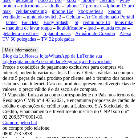
max
–
geladeira
–
poco x7 pro
–
xbox
–
iphone
–
creatina
–
whey
protein
–
microondas
–
kindle
–
iphone 17 pro max
–
iphone 15 pro
max
–
celular samsung
–
iphone 16e
–
xbox series s
–
xiaomi
–
ventilador
–
nintendo switch 2
–
Celular
–
Ar Condicionado Portátil
–
tablet
–
Bicicleta
–
Body Splash
–
jbl
–
redmi note 14
–
tenis nike
–
maquina de lavar roupa
–
liquidificador
–
ipad
–
guarda roupa
–
geladeira frost free
–
fogão 4 bocas
–
Armário de Cozinha
–
Alexa
–
TV 50 polegadas
–
TV 32 polegadas
Mais informações
Blog da Lu
Nossas lojas
WhatsApp da Lu
Tenha sua
loja
Regulamento
Acessibilidade
Segurança e Privacidade
Preços e condições de pagamento exclusivos para compras via
internet, podendo variar nas lojas físicas. Ofertas válidas na compra
de até 5 peças de cada produto por cliente, até o término dos nossos
estoques para internet. Caso os produtos apresentem divergências de
valores, o preço válido é o da sacola de compras.
O Magazine Luiza atua como correspondente no País, nos termos da
Resolução CMN nº 4.935/2021, e encaminha propostas de cartão de
crédito e operações de crédito para a Luizacred S.A Sociedade de
Crédito, Financiamento e Investimento inscrita no CNPJ sob o nº
02.206.577/0001-80.
Compre pelo chat
ou compre pelo telefone:
0800 773 3838