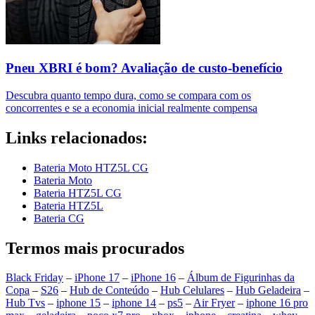
Pneu XBRI é bom? Avaliação de custo-benefício
Descubra quanto tempo dura, como se compara com os
concorrentes e se a economia inicial realmente compensa
Links relacionados:
Bateria Moto HTZ5L CG
Bateria Moto
Bateria HTZ5L CG
Bateria HTZ5L
Bateria CG
Termos mais procurados
Black Friday
–
iPhone 17
–
iPhone 16
–
Álbum de Figurinhas da
Copa
–
S26
–
Hub de Conteúdo
–
Hub Celulares
–
Hub Geladeira
–
Hub Tvs
–
iphone 15
–
iphone 14
–
ps5
–
Air Fryer
–
iphone 16 pro