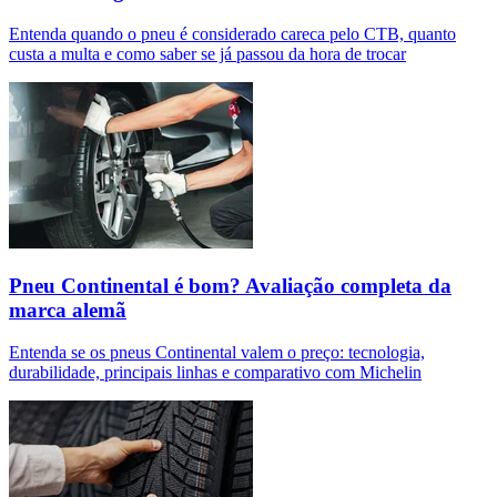
Entenda quando o pneu é considerado careca pelo CTB, quanto
custa a multa e como saber se já passou da hora de trocar
Pneu Continental é bom? Avaliação completa da
marca alemã
Entenda se os pneus Continental valem o preço: tecnologia,
durabilidade, principais linhas e comparativo com Michelin