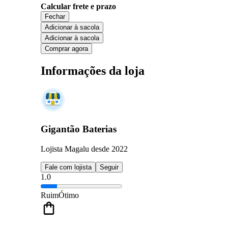
Calcular frete e prazo
Fechar
Adicionar à sacola
Adicionar à sacola
Comprar agora
Informações da loja
Gigantão Baterias
Lojista Magalu desde 2022
Fale com lojista
Seguir
1.0
Ruim
Ótimo