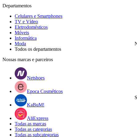
Departamentos
Celulares e Smartphones
TV e Vídeo
Eletrodomésticos
Móveis
Informática
Moda
N
Todos os departamentos
Nossas marcas e parceiros
Netshoes
Epoca Cosméticos
S
KaBuM!
AliExpress
Todas as marcas
Todas as categorias
Todas as subcategorias