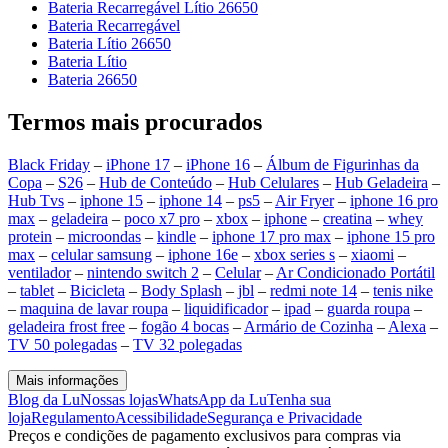
Bateria Recarregável Lítio 26650
Bateria Recarregável
Bateria Lítio 26650
Bateria Lítio
Bateria 26650
Termos mais procurados
Black Friday
–
iPhone 17
–
iPhone 16
–
Álbum de Figurinhas da
Copa
–
S26
–
Hub de Conteúdo
–
Hub Celulares
–
Hub Geladeira
–
Hub Tvs
–
iphone 15
–
iphone 14
–
ps5
–
Air Fryer
–
iphone 16 pro
max
–
geladeira
–
poco x7 pro
–
xbox
–
iphone
–
creatina
–
whey
protein
–
microondas
–
kindle
–
iphone 17 pro max
–
iphone 15 pro
max
–
celular samsung
–
iphone 16e
–
xbox series s
–
xiaomi
–
ventilador
–
nintendo switch 2
–
Celular
–
Ar Condicionado Portátil
–
tablet
–
Bicicleta
–
Body Splash
–
jbl
–
redmi note 14
–
tenis nike
–
maquina de lavar roupa
–
liquidificador
–
ipad
–
guarda roupa
–
geladeira frost free
–
fogão 4 bocas
–
Armário de Cozinha
–
Alexa
–
TV 50 polegadas
–
TV 32 polegadas
Mais informações
Blog da Lu
Nossas lojas
WhatsApp da Lu
Tenha sua
loja
Regulamento
Acessibilidade
Segurança e Privacidade
Preços e condições de pagamento exclusivos para compras via