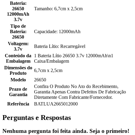
Bateria:
26650
Tamanho: 6,7cm x 2,5cm
12000mAh
3.7v
Tipo de
Bateria:
Capacidade: 12000mAh
26650
Voltagem:
Bateria Lítio: Recarregável
3.7v
Conteúdo da
1 Bateria Lítio 26650 3.7v 12000mAh\n1
Embalagem
Caixa/Embalagem
Dimensões do
6,7cm x 2,5cm
Produto
Modelo
26650
Confira O Produto No Ato do Recebimento,
Prazo de
Garantia Apenas Contra Defeitos De Fabricação
Garantia
Diretamente Com Fabricante/Fornecedor.
Referência
BATLUA2665012000
Perguntas e Respostas
Nenhuma pergunta foi feita ainda. Seja o primeiro!