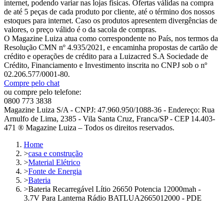
internet, podendo variar nas lojas físicas. Ofertas válidas na compra
de até 5 peças de cada produto por cliente, até o término dos nossos
estoques para internet. Caso os produtos apresentem divergências de
valores, o preço válido é o da sacola de compras.
O Magazine Luiza atua como correspondente no País, nos termos da
Resolução CMN nº 4.935/2021, e encaminha propostas de cartão de
crédito e operações de crédito para a Luizacred S.A Sociedade de
Crédito, Financiamento e Investimento inscrita no CNPJ sob o nº
02.206.577/0001-80.
Compre pelo chat
ou compre pelo telefone:
0800 773 3838
Magazine Luiza S/A - CNPJ: 47.960.950/1088-36 - Endereço: Rua
Arnulfo de Lima, 2385 - Vila Santa Cruz, Franca/SP - CEP 14.403-
471 ® Magazine Luiza – Todos os direitos reservados.
Home
>
casa e construção
>
Material Elétrico
>
Fonte de Energia
>
Bateria
>
Bateria Recarregável Lítio 26650 Potencia 12000mah -
3.7V Para Lanterna Rádio BATLUA2665012000 - PDE