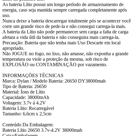
As bateria Lítio possui um longo período de armazenamento de
energia, caso seja mantida sempre carregada completamente após
uso.
Nunca deixe a bateria descarregar totalmente pós se acontecer você
corre um grande risco de pede-la e não consegui carrega-la mais.
A bateria da Lítio não pode permanecer sem carga a falta de carga
afetara a vida útil da bateria e não conseguira mais carrega-la.
Precaução: Bateria que não tenha mais Uso Descarte em local
apropriado.
Não JOGUE no fogo, no lixo, não amasse, não exponha a grande
temperatura ou viole a proteção da mesma, sob risco de
EXPLOSÃO ou CONTAMINAÇÃO por vazamento.
INFORMAÇÕES TÉCNICAS
Marca: Dylan / Modelo Bateria: 26650 DY38000mah
Tipo de Bateria: 26650
Material: Íons de Lítio
Capacidade: 38000mAh
Voltagem: 3.7v á 4.2V
Bateria Lítio: Recarregável
Tamanho: 6,6cm x 2,5cm
Conteúdo Da Embalagem:
Bateria Lítio 26650 3.7v-4.2V 38000mah
Caixa/Embalagem