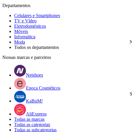
Departamentos
Celulares e Smartphones
TV e Vídeo
Eletrodomésticos
Móveis
Informática
Moda
N
Todos os departamentos
Nossas marcas e parceiros
Netshoes
Epoca Cosméticos
S
KaBuM!
AliExpress
Todas as marcas
Todas as categorias
Todas as subcategorias