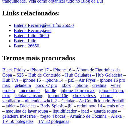
tranquilidade. Veja como organizar tudo no Blog da Lu!
Links relacionados:
Bateria Recarregável Lítio 26650
Bateria Recarregável
Bateria Lítio 26650
Bateria Lítio
Bateria 26650
Termos mais procurados
Black Friday
–
iPhone 17
–
iPhone 16
–
Álbum de Figurinhas da
Copa
–
S26
–
Hub de Conteúdo
–
Hub Celulares
–
Hub Geladeira
–
Hub Tvs
–
iphone 15
–
iphone 14
–
ps5
–
Air Fryer
–
iphone 16 pro
max
–
geladeira
–
poco x7 pro
–
xbox
–
iphone
–
creatina
–
whey
protein
–
microondas
–
kindle
–
iphone 17 pro max
–
iphone 15 pro
max
–
celular samsung
–
iphone 16e
–
xbox series s
–
xiaomi
–
ventilador
–
nintendo switch 2
–
Celular
–
Ar Condicionado Portátil
–
tablet
–
Bicicleta
–
Body Splash
–
jbl
–
redmi note 14
–
tenis nike
–
maquina de lavar roupa
–
liquidificador
–
ipad
–
guarda roupa
–
geladeira frost free
–
fogão 4 bocas
–
Armário de Cozinha
–
Alexa
–
TV 50 polegadas
–
TV 32 polegadas