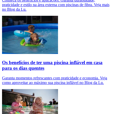
Conheça os benefícios e aplicações. Garanta durabilidade,
praticidade e estilo na área externa com piscinas de fibra. Veja mais
no Blog da Lu.
Os benefícios de ter uma piscina inflável em casa
para os dias quentes
Garanta momentos refrescantes com praticidade e economia. Veja
como aproveitar ao máximo sua piscina inflável no Blog da Lu.