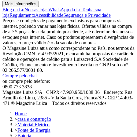
Mais informações
Blog da Lu
Nossas lojas
WhatsApp da Lu
Tenha sua
loja
Regulamento
Acessibilidade
Segurança e Privacidade
Preços e condições de pagamento exclusivos para compras via
internet, podendo variar nas lojas físicas. Ofertas válidas na compra
de até 5 peças de cada produto por cliente, até o término dos nossos
estoques para internet. Caso os produtos apresentem divergências de
valores, o preço válido é o da sacola de compras.
O Magazine Luiza atua como correspondente no País, nos termos da
Resolução CMN nº 4.935/2021, e encaminha propostas de cartão de
crédito e operações de crédito para a Luizacred S.A Sociedade de
Crédito, Financiamento e Investimento inscrita no CNPJ sob o nº
02.206.577/0001-80.
Compre pelo chat
ou compre pelo telefone:
0800 773 3838
Magazine Luiza S/A - CNPJ: 47.960.950/1088-36 - Endereço: Rua
Arnulfo de Lima, 2385 - Vila Santa Cruz, Franca/SP - CEP 14.403-
471 ® Magazine Luiza – Todos os direitos reservados.
Home
>
casa e construção
>
Material Elétrico
>
Fonte de Energia
>
Bateria