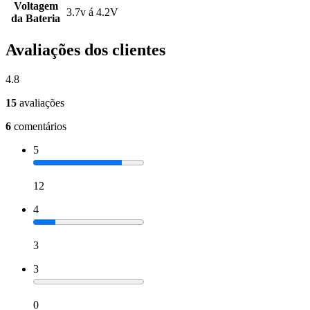
Voltagem
3.7v á 4.2V
da Bateria
Avaliações dos clientes
4.8
15
avaliações
6
comentários
5
12
4
3
3
0