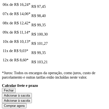
06x de
R$ 16,24
*
R$ 97,45
07x de
R$ 14,06
*
R$ 98,40
08x de
R$ 12,42
*
R$ 99,35
09x de
R$ 11,14
*
R$ 100,30
10x de
R$ 10,13
*
R$ 101,27
11x de
R$ 9,03
*
R$ 99,35
12x de
R$ 8,60
*
R$ 103,21
*Juros: Todos os encargos da operação, como juros, custo de
parcelamento e outras tarifas estão incluídas neste valor.
Calcular frete e prazo
Fechar
Adicionar à sacola
Adicionar à sacola
Comprar agora