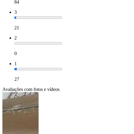
84
3
21
2
0
1
27
Avaliações com fotos e vídeos