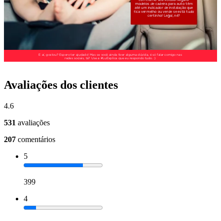
Avaliações dos clientes
4.6
531
avaliações
207
comentários
5
399
4