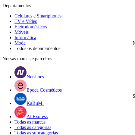
Departamentos
Celulares e Smartphones
TV e Vídeo
Eletrodomésticos
Móveis
Informática
Moda
N
Todos os departamentos
Nossas marcas e parceiros
Netshoes
Epoca Cosméticos
S
KaBuM!
AliExpress
Todas as marcas
Todas as categorias
Todas as subcategorias