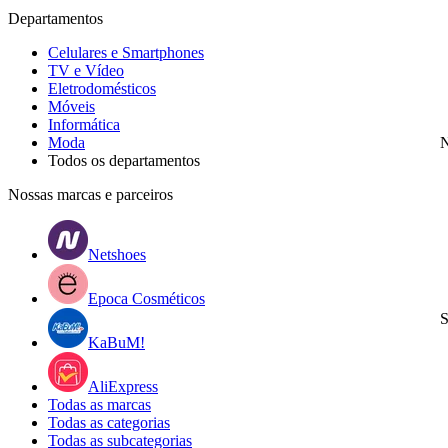
Departamentos
Celulares e Smartphones
TV e Vídeo
Eletrodomésticos
Móveis
Informática
Moda
N
Todos os departamentos
Nossas marcas e parceiros
Netshoes
Epoca Cosméticos
S
KaBuM!
AliExpress
Todas as marcas
Todas as categorias
Todas as subcategorias