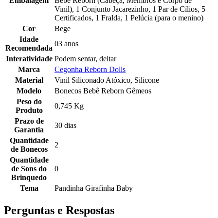
Embalagem
Bebê Reborn (Cabeça, Membros e Corpo de
Vinil), 1 Conjunto Jacarezinho, 1 Par de Cílios, 5
Certificados, 1 Fralda, 1 Pelúcia (para o menino)
Cor
Bege
Idade
03 anos
Recomendada
Interatividade
Podem sentar, deitar
Marca
Cegonha Reborn Dolls
Material
Vinil Siliconado Atóxico, Silicone
Modelo
Bonecos Bebê Reborn Gêmeos
Peso do
0,745 Kg
Produto
Prazo de
30 dias
Garantia
Quantidade
2
de Bonecos
Quantidade
de Sons do
0
Brinquedo
Tema
Pandinha Girafinha Baby
Perguntas e Respostas