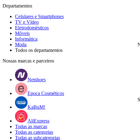
Departamentos
Celulares e Smartphones
TV e Vídeo
Eletrodomésticos
Móveis
Informática
Moda
N
Todos os departamentos
Nossas marcas e parceiros
Netshoes
Epoca Cosméticos
S
KaBuM!
AliExpress
Todas as marcas
Todas as categorias
Todas as subcategorias