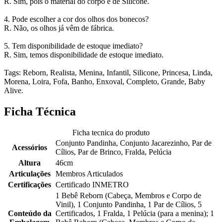
R. Sim, pois o material do corpo é de Silicone.
4. Pode escolher a cor dos olhos dos bonecos?
R. Não, os olhos já vêm de fábrica.
5. Tem disponibilidade de estoque imediato?
R. Sim, temos disponibilidade de estoque imediato.
Tags: Reborn, Realista, Menina, Infantil, Silicone, Princesa, Linda,
Morena, Loira, Fofa, Banho, Enxoval, Completo, Grande, Baby
Alive.
Ficha Técnica
Ficha tecnica do produto
Conjunto Pandinha, Conjunto Jacarezinho, Par de
Acessórios
Cílios, Par de Brinco, Fralda, Pelúcia
Altura
46cm
Articulações
Membros Articulados
Certificações
Certificado INMETRO
1 Bebê Reborn (Cabeça, Membros e Corpo de
Vinil), 1 Conjunto Pandinha, 1 Par de Cílios, 5
Conteúdo da
Certificados, 1 Fralda, 1 Pelúcia (para a menina); 1