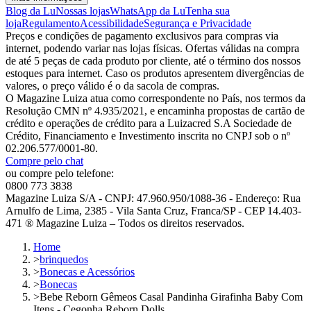
Blog da Lu
Nossas lojas
WhatsApp da Lu
Tenha sua
loja
Regulamento
Acessibilidade
Segurança e Privacidade
Preços e condições de pagamento exclusivos para compras via
internet, podendo variar nas lojas físicas. Ofertas válidas na compra
de até 5 peças de cada produto por cliente, até o término dos nossos
estoques para internet. Caso os produtos apresentem divergências de
valores, o preço válido é o da sacola de compras.
O Magazine Luiza atua como correspondente no País, nos termos da
Resolução CMN nº 4.935/2021, e encaminha propostas de cartão de
crédito e operações de crédito para a Luizacred S.A Sociedade de
Crédito, Financiamento e Investimento inscrita no CNPJ sob o nº
02.206.577/0001-80.
Compre pelo chat
ou compre pelo telefone:
0800 773 3838
Magazine Luiza S/A - CNPJ: 47.960.950/1088-36 - Endereço: Rua
Arnulfo de Lima, 2385 - Vila Santa Cruz, Franca/SP - CEP 14.403-
471 ® Magazine Luiza – Todos os direitos reservados.
Home
>
brinquedos
>
Bonecas e Acessórios
>
Bonecas
>
Bebe Reborn Gêmeos Casal Pandinha Girafinha Baby Com
Itens - Cegonha Reborn Dolls