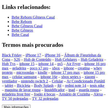
Links relacionados:
Bebe Reborn Gêmeos Casal
Bebe Reborn
Bebe Gêmeos Casal
Bebe Gêmeos
Bebe Casal
Termos mais procurados
Black Friday
–
iPhone 17
–
iPhone 16
–
Álbum de Figurinhas da
Copa
–
S26
–
Hub de Conteúdo
–
Hub Celulares
–
Hub Geladeira
–
Hub Tvs
–
iphone 15
–
iphone 14
–
ps5
–
Air Fryer
–
iphone 16 pro
max
–
geladeira
–
poco x7 pro
–
xbox
–
iphone
–
creatina
–
whey
protein
–
microondas
–
kindle
–
iphone 17 pro max
–
iphone 15 pro
max
–
celular samsung
–
iphone 16e
–
xbox series s
–
xiaomi
–
ventilador
–
nintendo switch 2
–
Celular
–
Ar Condicionado Portátil
–
tablet
–
Bicicleta
–
Body Splash
–
jbl
–
redmi note 14
–
tenis nike
–
maquina de lavar roupa
–
liquidificador
–
ipad
–
guarda roupa
–
geladeira frost free
–
fogão 4 bocas
–
Armário de Cozinha
–
Alexa
–
TV 50 polegadas
–
TV 32 polegadas
Mais informações