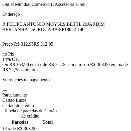
Outlet Mundial Comercio E Assessoria Eireli
Endereço
R FELIPE ANTONIO MOYSES BETTI, 20
JARDIM
BERTANHA - SOROCABA/SP
18052-140
Preço R$ 312,95
R$
312
,
95
no Pix
14% OFF
Ou R$ 363,90 em 5x de R$ 72,78 sem juros
ou
R$ 363,90
em
5
x de
R$ 72,78
sem juros
Ver opções de pagamento
Parcelamento
Cartão Luiza
Cartão de crédito
Tabela de parcelas de Cartão
de crédito
Parcelas
Total
01x de
R$ 363,90