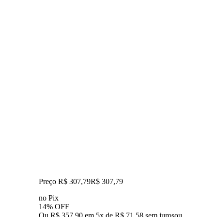
Preço R$ 307,79
R$
307
,
79
no Pix
14% OFF
Ou R$ 357,90 em 5x de R$ 71,58 sem juros
ou