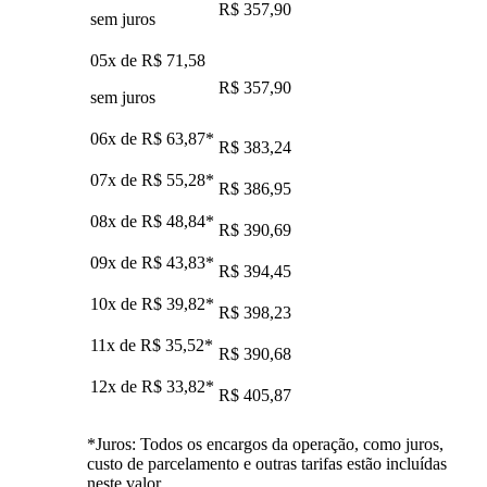
R$ 357,90
sem juros
05x de
R$ 71,58
R$ 357,90
sem juros
06x de
R$ 63,87
*
R$ 383,24
07x de
R$ 55,28
*
R$ 386,95
08x de
R$ 48,84
*
R$ 390,69
09x de
R$ 43,83
*
R$ 394,45
10x de
R$ 39,82
*
R$ 398,23
11x de
R$ 35,52
*
R$ 390,68
12x de
R$ 33,82
*
R$ 405,87
*Juros: Todos os encargos da operação, como juros,
custo de parcelamento e outras tarifas estão incluídas
neste valor.