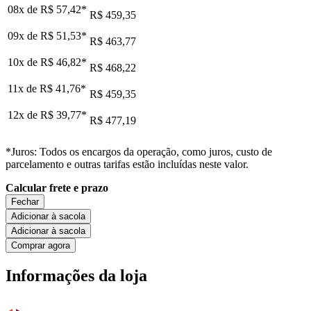
08x de
R$ 57,42
*
R$ 459,35
09x de
R$ 51,53
*
R$ 463,77
10x de
R$ 46,82
*
R$ 468,22
11x de
R$ 41,76
*
R$ 459,35
12x de
R$ 39,77
*
R$ 477,19
*Juros: Todos os encargos da operação, como juros, custo de
parcelamento e outras tarifas estão incluídas neste valor.
Calcular frete e prazo
Fechar
Adicionar à sacola
Adicionar à sacola
Comprar agora
Informações da loja