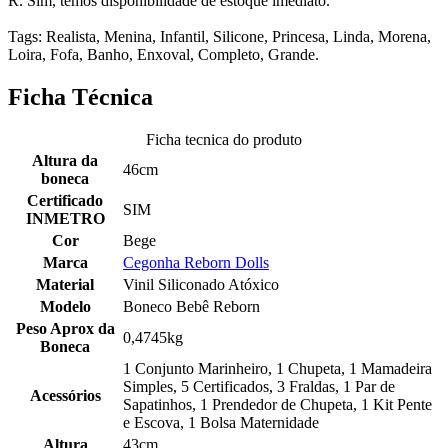
R. Sim, temos disponibilidade de estoque imediato.
Tags: Realista, Menina, Infantil, Silicone, Princesa, Linda, Morena,
Loira, Fofa, Banho, Enxoval, Completo, Grande.
Ficha Técnica
Ficha tecnica do produto
Altura da
46cm
boneca
Certificado
SIM
INMETRO
Cor
Bege
Marca
Cegonha Reborn Dolls
Material
Vinil Siliconado Atóxico
Modelo
Boneco Bebê Reborn
Peso Aprox da
0,4745kg
Boneca
1 Conjunto Marinheiro, 1 Chupeta, 1 Mamadeira
Simples, 5 Certificados, 3 Fraldas, 1 Par de
Acessórios
Sapatinhos, 1 Prendedor de Chupeta, 1 Kit Pente
e Escova, 1 Bolsa Maternidade
Altura
43cm