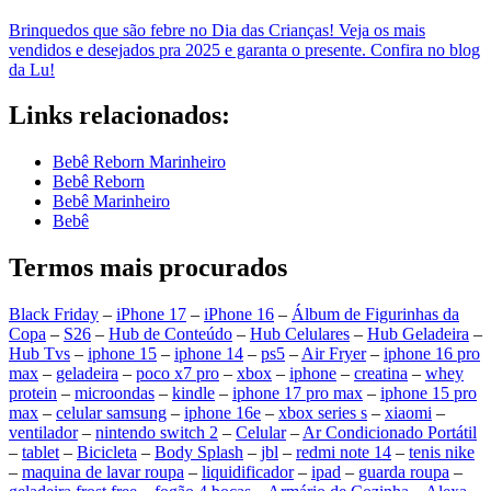
Brinquedos que são febre no Dia das Crianças! Veja os mais
vendidos e desejados pra 2025 e garanta o presente. Confira no blog
da Lu!
Links relacionados:
Bebê Reborn Marinheiro
Bebê Reborn
Bebê Marinheiro
Bebê
Termos mais procurados
Black Friday
–
iPhone 17
–
iPhone 16
–
Álbum de Figurinhas da
Copa
–
S26
–
Hub de Conteúdo
–
Hub Celulares
–
Hub Geladeira
–
Hub Tvs
–
iphone 15
–
iphone 14
–
ps5
–
Air Fryer
–
iphone 16 pro
max
–
geladeira
–
poco x7 pro
–
xbox
–
iphone
–
creatina
–
whey
protein
–
microondas
–
kindle
–
iphone 17 pro max
–
iphone 15 pro
max
–
celular samsung
–
iphone 16e
–
xbox series s
–
xiaomi
–
ventilador
–
nintendo switch 2
–
Celular
–
Ar Condicionado Portátil
–
tablet
–
Bicicleta
–
Body Splash
–
jbl
–
redmi note 14
–
tenis nike
–
maquina de lavar roupa
–
liquidificador
–
ipad
–
guarda roupa
–