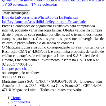
geladeira frost free
–
fogão 4 bocas
–
Armário de Cozinha
–
Alexa
–
TV 50 polegadas
–
TV 32 polegadas
Mais informações
Blog da Lu
Nossas lojas
WhatsApp da Lu
Tenha sua
loja
Regulamento
Acessibilidade
Segurança e Privacidade
Preços e condições de pagamento exclusivos para compras via
internet, podendo variar nas lojas físicas. Ofertas válidas na compra
de até 5 peças de cada produto por cliente, até o término dos nossos
estoques para internet. Caso os produtos apresentem divergências de
valores, o preço válido é o da sacola de compras.
O Magazine Luiza atua como correspondente no País, nos termos da
Resolução CMN nº 4.935/2021, e encaminha propostas de cartão de
crédito e operações de crédito para a Luizacred S.A Sociedade de
Crédito, Financiamento e Investimento inscrita no CNPJ sob o nº
02.206.577/0001-80.
Compre pelo chat
ou compre pelo telefone:
0800 773 3838
Magazine Luiza S/A - CNPJ: 47.960.950/1088-36 - Endereço: Rua
Arnulfo de Lima, 2385 - Vila Santa Cruz, Franca/SP - CEP 14.403-
471 ® Magazine Luiza – Todos os direitos reservados.
Home
>
brinquedos