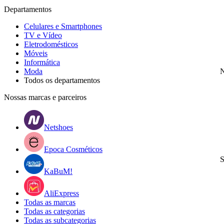
Departamentos
Celulares e Smartphones
TV e Vídeo
Eletrodomésticos
Móveis
Informática
Moda
N
Todos os departamentos
Nossas marcas e parceiros
Netshoes
Epoca Cosméticos
S
KaBuM!
AliExpress
Todas as marcas
Todas as categorias
Todas as subcategorias