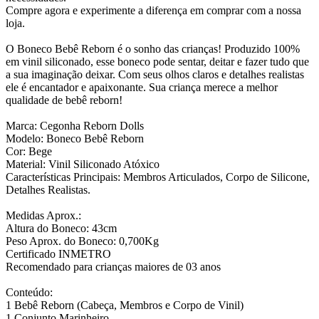
Compre agora e experimente a diferença em comprar com a nossa
loja.
O Boneco Bebê Reborn é o sonho das crianças! Produzido 100%
em vinil siliconado, esse boneco pode sentar, deitar e fazer tudo que
a sua imaginação deixar. Com seus olhos claros e detalhes realistas
ele é encantador e apaixonante. Sua criança merece a melhor
qualidade de bebê reborn!
Marca: Cegonha Reborn Dolls
Modelo: Boneco Bebê Reborn
Cor: Bege
Material: Vinil Siliconado Atóxico
Características Principais: Membros Articulados, Corpo de Silicone,
Detalhes Realistas.
Medidas Aprox.:
Altura do Boneco: 43cm
Peso Aprox. do Boneco: 0,700Kg
Certificado INMETRO
Recomendado para crianças maiores de 03 anos
Conteúdo:
1 Bebê Reborn (Cabeça, Membros e Corpo de Vinil)
1 Conjunto Marinheiro