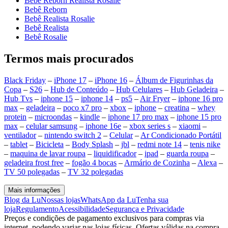
Bebê Reborn Realista Rosalie
Bebê Reborn
Bebê Realista Rosalie
Bebê Realista
Bebê Rosalie
Termos mais procurados
Black Friday
–
iPhone 17
–
iPhone 16
–
Álbum de Figurinhas da
Copa
–
S26
–
Hub de Conteúdo
–
Hub Celulares
–
Hub Geladeira
–
Hub Tvs
–
iphone 15
–
iphone 14
–
ps5
–
Air Fryer
–
iphone 16 pro
max
–
geladeira
–
poco x7 pro
–
xbox
–
iphone
–
creatina
–
whey
protein
–
microondas
–
kindle
–
iphone 17 pro max
–
iphone 15 pro
max
–
celular samsung
–
iphone 16e
–
xbox series s
–
xiaomi
–
ventilador
–
nintendo switch 2
–
Celular
–
Ar Condicionado Portátil
–
tablet
–
Bicicleta
–
Body Splash
–
jbl
–
redmi note 14
–
tenis nike
–
maquina de lavar roupa
–
liquidificador
–
ipad
–
guarda roupa
–
geladeira frost free
–
fogão 4 bocas
–
Armário de Cozinha
–
Alexa
–
TV 50 polegadas
–
TV 32 polegadas
Mais informações
Blog da Lu
Nossas lojas
WhatsApp da Lu
Tenha sua
loja
Regulamento
Acessibilidade
Segurança e Privacidade
Preços e condições de pagamento exclusivos para compras via
internet, podendo variar nas lojas físicas. Ofertas válidas na compra