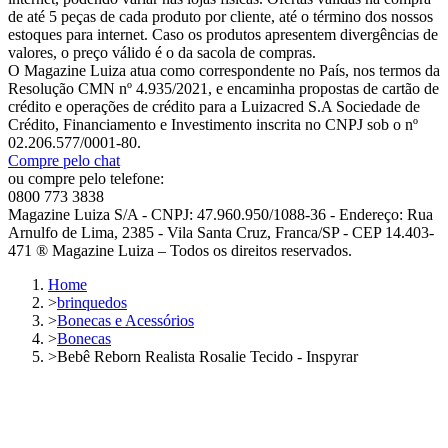
de até 5 peças de cada produto por cliente, até o término dos nossos
estoques para internet. Caso os produtos apresentem divergências de
valores, o preço válido é o da sacola de compras.
O Magazine Luiza atua como correspondente no País, nos termos da
Resolução CMN nº 4.935/2021, e encaminha propostas de cartão de
crédito e operações de crédito para a Luizacred S.A Sociedade de
Crédito, Financiamento e Investimento inscrita no CNPJ sob o nº
02.206.577/0001-80.
Compre pelo chat
ou compre pelo telefone:
0800 773 3838
Magazine Luiza S/A - CNPJ: 47.960.950/1088-36 - Endereço: Rua
Arnulfo de Lima, 2385 - Vila Santa Cruz, Franca/SP - CEP 14.403-
471 ® Magazine Luiza – Todos os direitos reservados.
Home
>
brinquedos
>
Bonecas e Acessórios
>
Bonecas
>
Bebê Reborn Realista Rosalie Tecido - Inspyrar