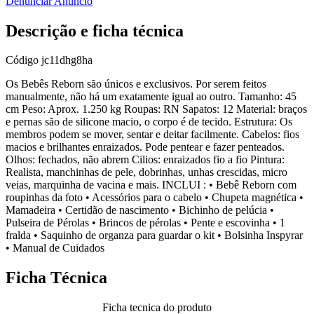
Denunciar Anúncio
Descrição e ficha técnica
Código
jc11dhg8ha
Os Bebês Reborn são únicos e exclusivos. Por serem feitos
manualmente, não há um exatamente igual ao outro. Tamanho: 45
cm Peso: Aprox. 1.250 kg Roupas: RN Sapatos: 12 Material: braços
e pernas são de silicone macio, o corpo é de tecido. Estrutura: Os
membros podem se mover, sentar e deitar facilmente. Cabelos: fios
macios e brilhantes enraizados. Pode pentear e fazer penteados.
Olhos: fechados, não abrem Cilios: enraizados fio a fio Pintura:
Realista, manchinhas de pele, dobrinhas, unhas crescidas, micro
veias, marquinha de vacina e mais. INCLUI : • Bebê Reborn com
roupinhas da foto • Acessórios para o cabelo • Chupeta magnética •
Mamadeira • Certidão de nascimento • Bichinho de pelúcia •
Pulseira de Pérolas • Brincos de pérolas • Pente e escovinha • 1
fralda • Saquinho de organza para guardar o kit • Bolsinha Inspyrar
• Manual de Cuidados
Ficha Técnica
Ficha tecnica do produto