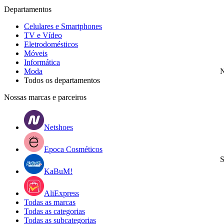
Departamentos
Celulares e Smartphones
TV e Vídeo
Eletrodomésticos
Móveis
Informática
Moda
N
Todos os departamentos
Nossas marcas e parceiros
Netshoes
Epoca Cosméticos
S
KaBuM!
AliExpress
Todas as marcas
Todas as categorias
Todas as subcategorias