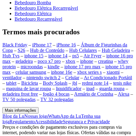
Bebedouro Bomba
Bebedouro Elétrica Recarregável
Bebedouro Elétrica
Bebedouro Recarregável
Termos mais procurados
Black Friday
–
iPhone 17
–
iPhone 16
–
Álbum de Figurinhas da
Copa
–
S26
–
Hub de Conteúdo
–
Hub Celulares
–
Hub Geladeira
–
Hub Tvs
–
iphone 15
–
iphone 14
–
ps5
–
Air Fryer
–
iphone 16 pro
max
–
geladeira
–
poco x7 pro
–
xbox
–
iphone
–
creatina
–
whey
protein
–
microondas
–
kindle
–
iphone 17 pro max
–
iphone 15 pro
max
–
celular samsung
–
iphone 16e
–
xbox series s
–
xiaomi
–
ventilador
–
nintendo switch 2
–
Celular
–
Ar Condicionado Portátil
–
tablet
–
Bicicleta
–
Body Splash
–
jbl
–
redmi note 14
–
tenis nike
–
maquina de lavar roupa
–
liquidificador
–
ipad
–
guarda roupa
–
geladeira frost free
–
fogão 4 bocas
–
Armário de Cozinha
–
Alexa
–
TV 50 polegadas
–
TV 32 polegadas
Mais informações
Blog da Lu
Nossas lojas
WhatsApp da Lu
Tenha sua
loja
Regulamento
Acessibilidade
Segurança e Privacidade
Preços e condições de pagamento exclusivos para compras via
internet, podendo variar nas lojas físicas. Ofertas válidas na compra