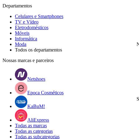
Departamentos
Celulares e Smartphones
TV e Vídeo
Eletrodomésticos
Móveis
Informática
Moda
N
Todos os departamentos
Nossas marcas e parceiros
Netshoes
Epoca Cosméticos
S
KaBuM!
AliExpress
Todas as marcas
Todas as categorias
Todas as subcategorias