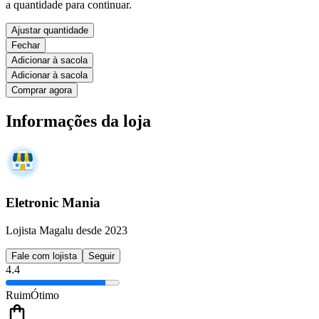
a quantidade para continuar.
Ajustar quantidade
Fechar
Adicionar à sacola
Adicionar à sacola
Comprar agora
Informações da loja
Eletronic Mania
Lojista Magalu desde 2023
Fale com lojista
Seguir
4.4
Ruim
Ótimo