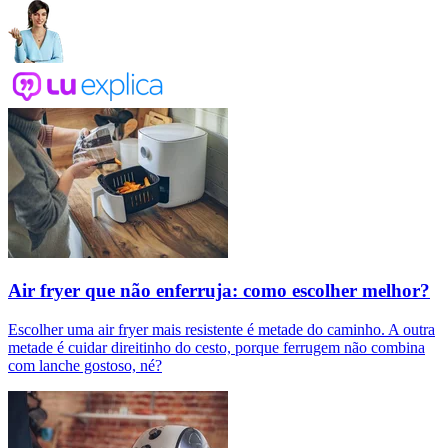
Air fryer que não enferruja: como escolher melhor?
Escolher uma air fryer mais resistente é metade do caminho. A outra
metade é cuidar direitinho do cesto, porque ferrugem não combina
com lanche gostoso, né?