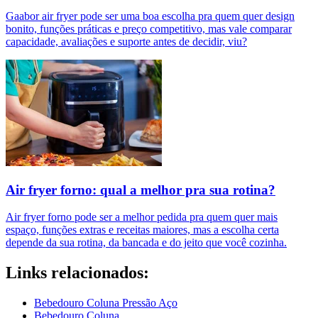
Gaabor air fryer pode ser uma boa escolha pra quem quer design
bonito, funções práticas e preço competitivo, mas vale comparar
capacidade, avaliações e suporte antes de decidir, viu?
Air fryer forno: qual a melhor pra sua rotina?
Air fryer forno pode ser a melhor pedida pra quem quer mais
espaço, funções extras e receitas maiores, mas a escolha certa
depende da sua rotina, da bancada e do jeito que você cozinha.
Links relacionados:
Bebedouro Coluna Pressão Aço
Bebedouro Coluna