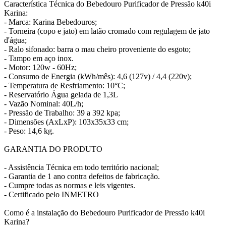
Característica Técnica do Bebedouro Purificador de Pressão k40i
Karina:
- Marca: Karina Bebedouros;
- Torneira (copo e jato) em latão cromado com regulagem de jato
d'água;
- Ralo sifonado: barra o mau cheiro proveniente do esgoto;
- Tampo em aço inox.
- Motor: 120w - 60Hz;
- Consumo de Energia (kWh/mês): 4,6 (127v) / 4,4 (220v);
- Temperatura de Resfriamento: 10°C;
- Reservatório Água gelada de 1,3L
- Vazão Nominal: 40L/h;
- Pressão de Trabalho: 39 a 392 kpa;
- Dimensões (AxLxP): 103x35x33 cm;
- Peso: 14,6 kg.
GARANTIA DO PRODUTO
- Assistência Técnica em todo território nacional;
- Garantia de 1 ano contra defeitos de fabricação.
- Cumpre todas as normas e leis vigentes.
- Certificado pelo INMETRO
Como é a instalação do Bebedouro Purificador de Pressão k40i
Karina?