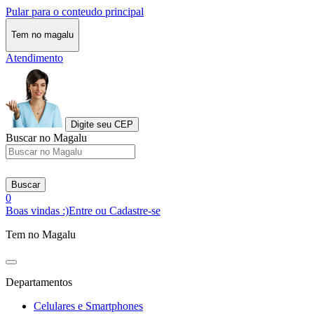
Pular para o conteudo principal
Tem no magalu
Atendimento
Digite seu CEP
Buscar no Magalu
Buscar
0
Boas vindas :)
Entre ou Cadastre-se
Tem no Magalu
Departamentos
Celulares e Smartphones