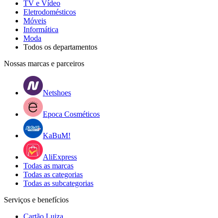
TV e Vídeo
Eletrodomésticos
Móveis
Informática
Moda
Todos os departamentos
Nossas marcas e parceiros
Netshoes
Epoca Cosméticos
KaBuM!
AliExpress
Todas as marcas
Todas as categorias
Todas as subcategorias
Serviços e benefícios
Cartão Luiza