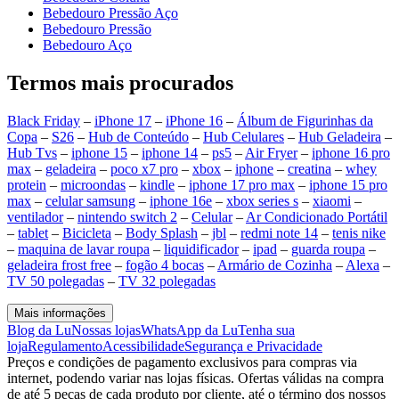
Bebedouro Pressão Aço
Bebedouro Pressão
Bebedouro Aço
Termos mais procurados
Black Friday
–
iPhone 17
–
iPhone 16
–
Álbum de Figurinhas da
Copa
–
S26
–
Hub de Conteúdo
–
Hub Celulares
–
Hub Geladeira
–
Hub Tvs
–
iphone 15
–
iphone 14
–
ps5
–
Air Fryer
–
iphone 16 pro
max
–
geladeira
–
poco x7 pro
–
xbox
–
iphone
–
creatina
–
whey
protein
–
microondas
–
kindle
–
iphone 17 pro max
–
iphone 15 pro
max
–
celular samsung
–
iphone 16e
–
xbox series s
–
xiaomi
–
ventilador
–
nintendo switch 2
–
Celular
–
Ar Condicionado Portátil
–
tablet
–
Bicicleta
–
Body Splash
–
jbl
–
redmi note 14
–
tenis nike
–
maquina de lavar roupa
–
liquidificador
–
ipad
–
guarda roupa
–
geladeira frost free
–
fogão 4 bocas
–
Armário de Cozinha
–
Alexa
–
TV 50 polegadas
–
TV 32 polegadas
Mais informações
Blog da Lu
Nossas lojas
WhatsApp da Lu
Tenha sua
loja
Regulamento
Acessibilidade
Segurança e Privacidade
Preços e condições de pagamento exclusivos para compras via
internet, podendo variar nas lojas físicas. Ofertas válidas na compra
de até 5 peças de cada produto por cliente, até o término dos nossos