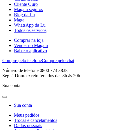
Cliente Ouro
Magalu seguros
Blog da Lu
Maga +
WhatsApp da Lu
Todos os serviços
Comprar na loja
Vender no Magalu
Baixe o aplicativo
Compre pelo telefone
Compre pelo chat
Número de telefone 0800 773 3838
Seg. à Dom. exceto feriados das 8h às 20h
Sua conta
Sua conta
Meus pedidos
Trocas e cancelamentos
Dados pessoais