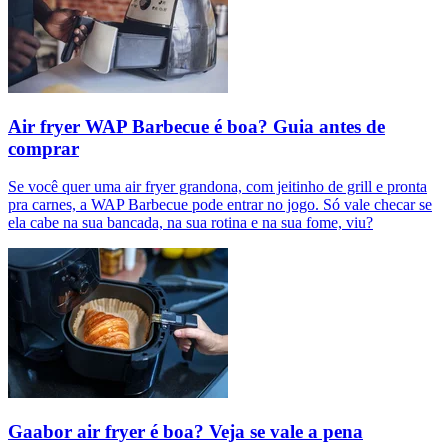
Air fryer WAP Barbecue é boa? Guia antes de
comprar
Se você quer uma air fryer grandona, com jeitinho de grill e pronta
pra carnes, a WAP Barbecue pode entrar no jogo. Só vale checar se
ela cabe na sua bancada, na sua rotina e na sua fome, viu?
Gaabor air fryer é boa? Veja se vale a pena