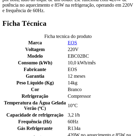
potência no aquecimento e 85W na refrigeração, operando em 220V
e frequência de 60Hz.
Ficha Técnica
Ficha tecnica do produto
Marca
EOS
Voltagem
220V
Modelo
EBC02BC
Consumo (kWh)
10,0 kWh/mês
Fabricante
EOS
Garantia
12 meses
Peso Líquido (Kg)
14kg
Cor
Branco
Refrigeração
Compressor
Temperatura da Água Gelada
10°C
Verão (ºC)
Capacidade de refrigeração
3,2 l/h
Frequência (Hz)
60Hz
Gás Refrigerante
R134a
420W no aquecimento e 85W na