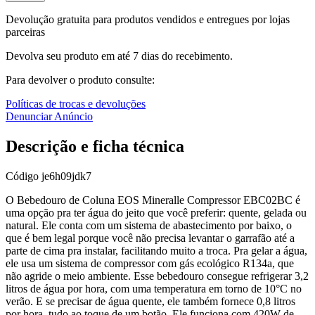
Devolução gratuita para produtos vendidos e entregues por lojas
parceiras
Devolva seu produto em até 7 dias do recebimento.
Para devolver o produto consulte:
Políticas de trocas e devoluções
Denunciar Anúncio
Descrição e ficha técnica
Código
je6h09jdk7
O Bebedouro de Coluna EOS Mineralle Compressor EBC02BC é
uma opção pra ter água do jeito que você preferir: quente, gelada ou
natural. Ele conta com um sistema de abastecimento por baixo, o
que é bem legal porque você não precisa levantar o garrafão até a
parte de cima pra instalar, facilitando muito a troca. Pra gelar a água,
ele usa um sistema de compressor com gás ecológico R134a, que
não agride o meio ambiente. Esse bebedouro consegue refrigerar 3,2
litros de água por hora, com uma temperatura em torno de 10°C no
verão. E se precisar de água quente, ele também fornece 0,8 litros
por hora, tudo ao toque de um botão. Ele funciona com 420W de