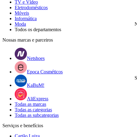
TV e Vídeo
Eletrodomésticos
Móveis
Informática
Moda
N
Todos os departamentos
Nossas marcas e parceiros
Netshoes
Epoca Cosméticos
S
KaBuM!
AliExpress
Todas as marcas
Todas as categorias
Todas as subcategorias
Serviços e benefícios
Cartão Luiza