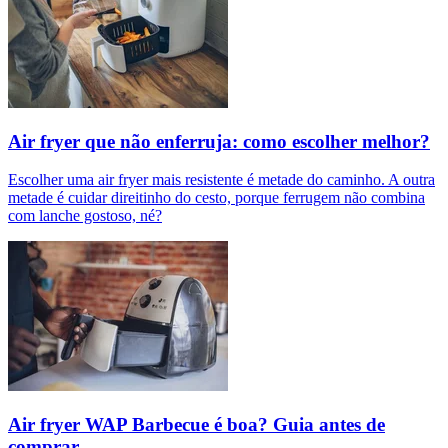
Air fryer que não enferruja: como escolher melhor?
Escolher uma air fryer mais resistente é metade do caminho. A outra
metade é cuidar direitinho do cesto, porque ferrugem não combina
com lanche gostoso, né?
Air fryer WAP Barbecue é boa? Guia antes de
comprar