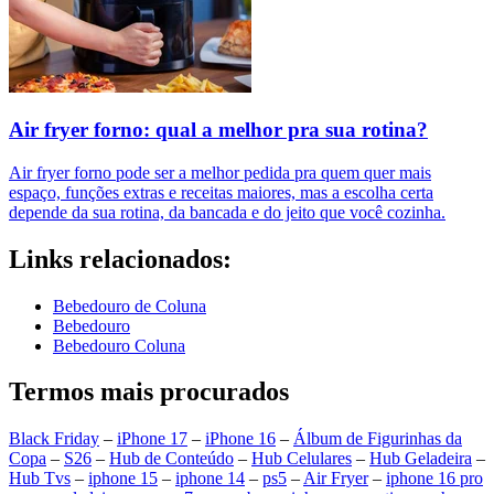
Air fryer forno: qual a melhor pra sua rotina?
Air fryer forno pode ser a melhor pedida pra quem quer mais
espaço, funções extras e receitas maiores, mas a escolha certa
depende da sua rotina, da bancada e do jeito que você cozinha.
Links relacionados:
Bebedouro de Coluna
Bebedouro
Bebedouro Coluna
Termos mais procurados
Black Friday
–
iPhone 17
–
iPhone 16
–
Álbum de Figurinhas da
Copa
–
S26
–
Hub de Conteúdo
–
Hub Celulares
–
Hub Geladeira
–
Hub Tvs
–
iphone 15
–
iphone 14
–
ps5
–
Air Fryer
–
iphone 16 pro