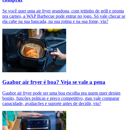
Se você quer uma air fryer grandona, com jeitinho de grill e pronta
pra carnes, a WAP Barbecue pode entrar no jogo. Só vale checar se
ela cabe na sua bancada, na sua rotina e na sua fome, viu?
Gaabor air fryer é boa? Veja se vale a pena
Gaabor air fryer pode ser uma boa escolha pra quem quer design
bonito, funções práticas e preço competitivo, mas vale comparar
capacidade, avaliações e suporte antes de decidir, viu?