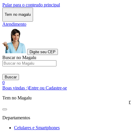
Pular para o conteudo principal
Tem no magalu
Atendimento
Digite seu CEP
Buscar no Magalu
Buscar
0
Boas vindas :)
Entre ou Cadastre-se
Tem no Magalu
D
Departamentos
Celulares e Smartphones