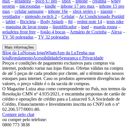
max
–
geladeira
–
poco x7 pro
–
xbox
–
iphone
–
creatina
–
whey
protein
–
microondas
–
kindle
–
iphone 17 pro max
–
iphone 15 pro
max
–
celular samsung
–
iphone 16e
–
xbox series s
–
xiaomi
–
ventilador
–
nintendo switch 2
–
Celular
–
Ar Condicionado Portátil
–
tablet
–
Bicicleta
–
Body Splash
–
jbl
–
redmi note 14
–
tenis nike
–
maquina de lavar roupa
–
liquidificador
–
ipad
–
guarda roupa
–
geladeira frost free
–
fogão 4 bocas
–
Armário de Cozinha
–
Alexa
–
TV 50 polegadas
–
TV 32 polegadas
Mais informações
Blog da Lu
Nossas lojas
WhatsApp da Lu
Tenha sua
loja
Regulamento
Acessibilidade
Segurança e Privacidade
Preços e condições de pagamento exclusivos para compras via
internet, podendo variar nas lojas físicas. Ofertas válidas na compra
de até 5 peças de cada produto por cliente, até o término dos nossos
estoques para internet. Caso os produtos apresentem divergências de
valores, o preço válido é o da sacola de compras.
O Magazine Luiza atua como correspondente no País, nos termos da
Resolução CMN nº 4.935/2021, e encaminha propostas de cartão de
crédito e operações de crédito para a Luizacred S.A Sociedade de
Crédito, Financiamento e Investimento inscrita no CNPJ sob o nº
02.206.577/0001-80.
Compre pelo chat
ou compre pelo telefone:
0800 773 3838