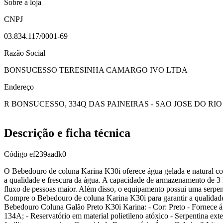
Sobre a loja
CNPJ
03.834.117/0001-69
Razão Social
BONSUCESSO TERESINHA CAMARGO IVO LTDA
Endereço
R BONSUCESSO, 334
Q DAS PAINEIRAS - SAO JOSE DO RIO
Descrição e ficha técnica
Código
ef239aadk0
O Bebedouro de coluna Karina K30i oferece água gelada e natural 
a qualidade e frescura da água. A capacidade de armazenamento de 3 l
fluxo de pessoas maior. Além disso, o equipamento possui uma serpenti
Compre o Bebedouro de coluna Karina K30i para garantir a qualidade e
Bebedouro Coluna Galão Preto K30i Karina: - Cor: Preto - Fornece á
134A; - Reservatório em material polietileno atóxico - Serpentina exte