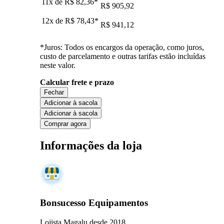
11x de
R$ 82,36
*
R$ 905,92
12x de
R$ 78,43
*
R$ 941,12
*Juros: Todos os encargos da operação, como juros,
custo de parcelamento e outras tarifas estão incluídas
neste valor.
Calcular frete e prazo
Fechar
Adicionar à sacola
Adicionar à sacola
Comprar agora
Informações da loja
Bonsucesso Equipamentos
Lojista Magalu desde 2018