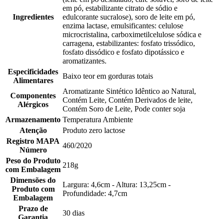
em pó, estabilizante citrato de sódio e
Ingredientes
edulcorante sucralose), soro de leite em pó,
enzima lactase, emulsificantes: celulose
microcristalina, carboximetilcelulose sódica e
carragena, estabilizantes: fosfato trissódico,
fosfato dissódico e fosfato dipotássico e
aromatizantes.
Especificidades
Baixo teor em gorduras totais
Alimentares
Aromatizante Sintético Idêntico ao Natural,
Componentes
Contém Leite, Contém Derivados de leite,
Alérgicos
Contém Soro de Leite, Pode conter soja
Armazenamento
Temperatura Ambiente
Atenção
Produto zero lactose
Registro MAPA
460/2020
Número
Peso do Produto
218g
com Embalagem
Dimensões do
Largura: 4,6cm - Altura: 13,25cm -
Produto com
Profundidade: 4,7cm
Embalagem
Prazo de
30 dias
Garantia