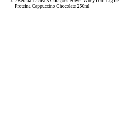
>
Bebida Láctea 3 Corações Power Whey com 15g de
Proteína Cappuccino Chocolate 250ml