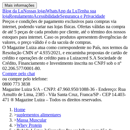
Mais informações
Blog da Lu
Nossas lojas
WhatsApp da Lu
Tenha sua
loja
Regulamento
Acessibilidade
Segurança e Privacidade
Preços e condições de pagamento exclusivos para compras via
internet, podendo variar nas lojas físicas. Ofertas válidas na compra
de até 5 peças de cada produto por cliente, até o término dos nossos
estoques para internet. Caso os produtos apresentem divergências de
valores, o preço válido é o da sacola de compras.
O Magazine Luiza atua como correspondente no País, nos termos da
Resolução CMN nº 4.935/2021, e encaminha propostas de cartão de
crédito e operações de crédito para a Luizacred S.A Sociedade de
Crédito, Financiamento e Investimento inscrita no CNPJ sob o nº
02.206.577/0001-80.
Compre pelo chat
ou compre pelo telefone:
0800 773 3838
Magazine Luiza S/A - CNPJ: 47.960.950/1088-36 - Endereço: Rua
Arnulfo de Lima, 2385 - Vila Santa Cruz, Franca/SP - CEP 14.403-
471 ® Magazine Luiza – Todos os direitos reservados.
Home
>
suplementos alimentares
>
Massa Muscular
>
Whey Protein