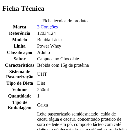
Ficha Técnica
Ficha tecnica do produto
Marca
3 Corações
Referência
12034124
Modelo
Bebida Láctea
Linha
Power Whey
Classificação
Adulto
Sabor
Cappuccino Chocolate
Características
Bebida com 15g de protéina
Sistema de
UHT
Pasteurização
Tipo de Dieta
Diet
Volume
250ml
Quantidade
1
Tipo de
Caixa
Embalagem
Leite pasteurizado semidesnatado, calda de
cacau (água e cacau), concentrado proteico de
soro de leite em pó, composto lácteo com café
(leite em pó desnatado, café solúvel, soro de leite