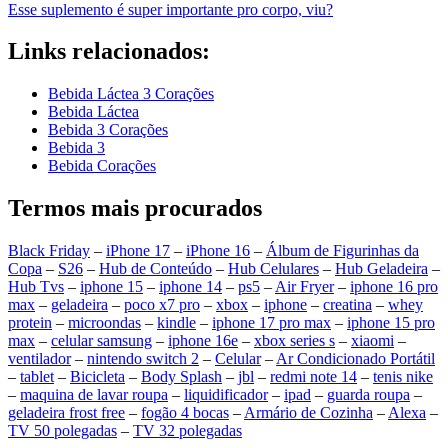
Esse suplemento é super importante pro corpo, viu?
Links relacionados:
Bebida Láctea 3 Corações
Bebida Láctea
Bebida 3 Corações
Bebida 3
Bebida Corações
Termos mais procurados
Black Friday
–
iPhone 17
–
iPhone 16
–
Álbum de Figurinhas da
Copa
–
S26
–
Hub de Conteúdo
–
Hub Celulares
–
Hub Geladeira
–
Hub Tvs
–
iphone 15
–
iphone 14
–
ps5
–
Air Fryer
–
iphone 16 pro
max
–
geladeira
–
poco x7 pro
–
xbox
–
iphone
–
creatina
–
whey
protein
–
microondas
–
kindle
–
iphone 17 pro max
–
iphone 15 pro
max
–
celular samsung
–
iphone 16e
–
xbox series s
–
xiaomi
–
ventilador
–
nintendo switch 2
–
Celular
–
Ar Condicionado Portátil
–
tablet
–
Bicicleta
–
Body Splash
–
jbl
–
redmi note 14
–
tenis nike
–
maquina de lavar roupa
–
liquidificador
–
ipad
–
guarda roupa
–
geladeira frost free
–
fogão 4 bocas
–
Armário de Cozinha
–
Alexa
–
TV 50 polegadas
–
TV 32 polegadas