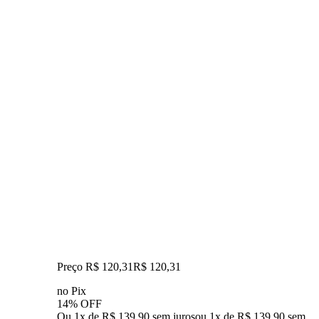
Preço R$ 120,31
R$
120
,
31
no Pix
14% OFF
Ou 1x de R$ 139,90 sem juros
ou
1
x de
R$ 139,90
sem