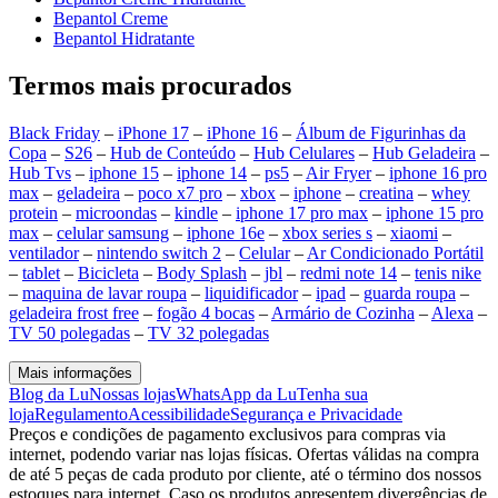
Bepantol Creme
Bepantol Hidratante
Termos mais procurados
Black Friday
–
iPhone 17
–
iPhone 16
–
Álbum de Figurinhas da
Copa
–
S26
–
Hub de Conteúdo
–
Hub Celulares
–
Hub Geladeira
–
Hub Tvs
–
iphone 15
–
iphone 14
–
ps5
–
Air Fryer
–
iphone 16 pro
max
–
geladeira
–
poco x7 pro
–
xbox
–
iphone
–
creatina
–
whey
protein
–
microondas
–
kindle
–
iphone 17 pro max
–
iphone 15 pro
max
–
celular samsung
–
iphone 16e
–
xbox series s
–
xiaomi
–
ventilador
–
nintendo switch 2
–
Celular
–
Ar Condicionado Portátil
–
tablet
–
Bicicleta
–
Body Splash
–
jbl
–
redmi note 14
–
tenis nike
–
maquina de lavar roupa
–
liquidificador
–
ipad
–
guarda roupa
–
geladeira frost free
–
fogão 4 bocas
–
Armário de Cozinha
–
Alexa
–
TV 50 polegadas
–
TV 32 polegadas
Mais informações
Blog da Lu
Nossas lojas
WhatsApp da Lu
Tenha sua
loja
Regulamento
Acessibilidade
Segurança e Privacidade
Preços e condições de pagamento exclusivos para compras via
internet, podendo variar nas lojas físicas. Ofertas válidas na compra
de até 5 peças de cada produto por cliente, até o término dos nossos
estoques para internet. Caso os produtos apresentem divergências de