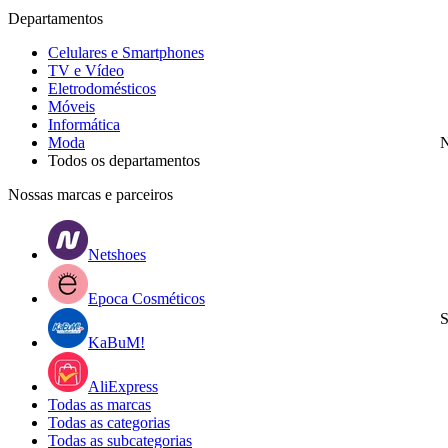
Departamentos
Celulares e Smartphones
TV e Vídeo
Eletrodomésticos
Móveis
Informática
Moda
N
Todos os departamentos
Nossas marcas e parceiros
Netshoes
Epoca Cosméticos
S
KaBuM!
AliExpress
Todas as marcas
Todas as categorias
Todas as subcategorias