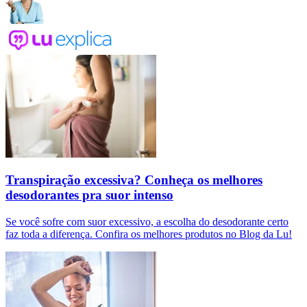
Transpiração excessiva? Conheça os melhores
desodorantes pra suor intenso
Se você sofre com suor excessivo, a escolha do desodorante certo
faz toda a diferença. Confira os melhores produtos no Blog da Lu!