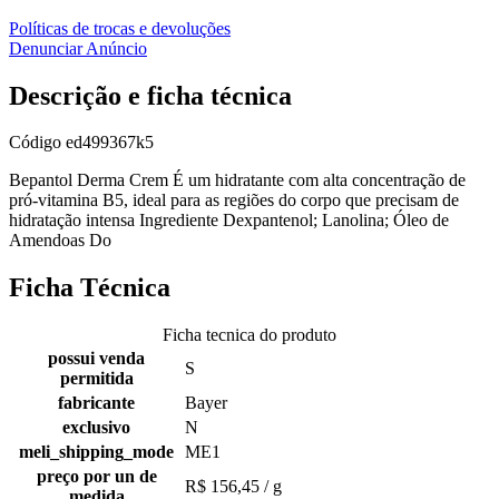
Políticas de trocas e devoluções
Denunciar Anúncio
Descrição e ficha técnica
Código
ed499367k5
Bepantol Derma Crem É um hidratante com alta concentração de
pró-vitamina B5, ideal para as regiões do corpo que precisam de
hidratação intensa Ingrediente Dexpantenol; Lanolina; Óleo de
Amendoas Do
Ficha Técnica
Ficha tecnica do produto
possui venda
S
permitida
fabricante
Bayer
exclusivo
N
meli_shipping_mode
ME1
preço por un de
R$ 156,45 / g
medida