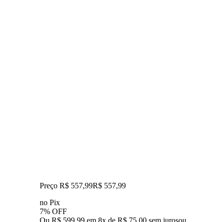
Preço R$ 557,99
R$
557
,
99
no Pix
7% OFF
Ou R$ 599,99 em 8x de R$ 75,00 sem juros
ou