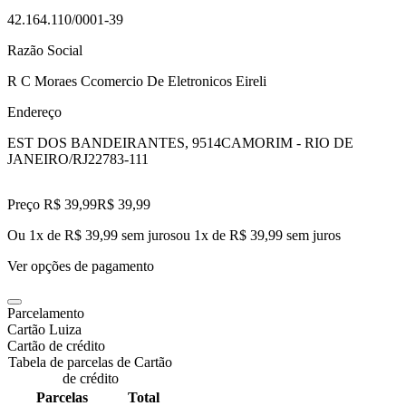
42.164.110/0001-39
Razão Social
R C Moraes Ccomercio De Eletronicos Eireli
Endereço
EST DOS BANDEIRANTES, 9514
CAMORIM - RIO DE
JANEIRO/RJ
22783-111
Preço R$ 39,99
R$
39
,
99
Ou 1x de R$ 39,99 sem juros
ou
1
x de
R$ 39,99
sem juros
Ver opções de pagamento
Parcelamento
Cartão Luiza
Cartão de crédito
Tabela de parcelas de Cartão
de crédito
Parcelas
Total