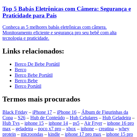
Top 5 Babás Eletrônicas com Câmera: Segurança e
Praticidade para Pais
Conheça as 5 melhores babás eletrônicas com câmera.
Monitoramento eficiente e segurança pro seu bebê com alta
tecnologia e praticidade.
Links relacionados:
Berço De Bebe Portátil
Berço
Berço Bebe Portátil
Berço Bebe
Berço Portátil
Termos mais procurados
Black Friday
–
iPhone 17
–
iPhone 16
–
Álbum de Figurinhas da
Copa
–
S26
–
Hub de Conteúdo
–
Hub Celulares
–
Hub Geladeira
–
Hub Tvs
–
iphone 15
–
iphone 14
–
ps5
–
Air Fryer
–
iphone 16 pro
max
–
geladeira
–
poco x7 pro
–
xbox
–
iphone
–
creatina
–
whey
protein
–
microondas
–
kindle
–
iphone 17 pro max
–
iphone 15 pro