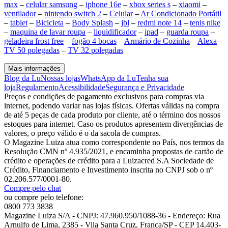
max
–
celular samsung
–
iphone 16e
–
xbox series s
–
xiaomi
–
ventilador
–
nintendo switch 2
–
Celular
–
Ar Condicionado Portátil
–
tablet
–
Bicicleta
–
Body Splash
–
jbl
–
redmi note 14
–
tenis nike
–
maquina de lavar roupa
–
liquidificador
–
ipad
–
guarda roupa
–
geladeira frost free
–
fogão 4 bocas
–
Armário de Cozinha
–
Alexa
–
TV 50 polegadas
–
TV 32 polegadas
Mais informações
Blog da Lu
Nossas lojas
WhatsApp da Lu
Tenha sua
loja
Regulamento
Acessibilidade
Segurança e Privacidade
Preços e condições de pagamento exclusivos para compras via
internet, podendo variar nas lojas físicas. Ofertas válidas na compra
de até 5 peças de cada produto por cliente, até o término dos nossos
estoques para internet. Caso os produtos apresentem divergências de
valores, o preço válido é o da sacola de compras.
O Magazine Luiza atua como correspondente no País, nos termos da
Resolução CMN nº 4.935/2021, e encaminha propostas de cartão de
crédito e operações de crédito para a Luizacred S.A Sociedade de
Crédito, Financiamento e Investimento inscrita no CNPJ sob o nº
02.206.577/0001-80.
Compre pelo chat
ou compre pelo telefone:
0800 773 3838
Magazine Luiza S/A - CNPJ: 47.960.950/1088-36 - Endereço: Rua
Arnulfo de Lima, 2385 - Vila Santa Cruz, Franca/SP - CEP 14.403-