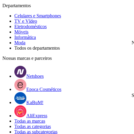
Departamentos
Celulares e Smartphones
TV e Vídeo
Eletrodomésticos
Móveis
Informática
Moda
N
Todos os departamentos
Nossas marcas e parceiros
Netshoes
Epoca Cosméticos
S
KaBuM!
AliExpress
Todas as marcas
Todas as categorias
Todas as subcategorias