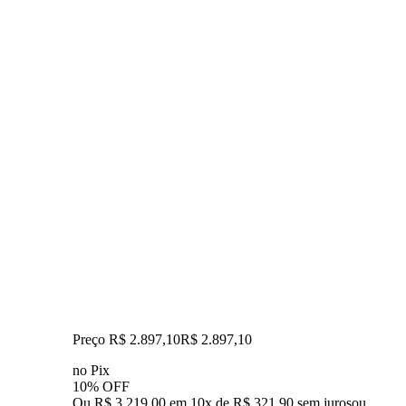
Preço R$ 2.897,10
R$
2.897
,
10
no Pix
10% OFF
Ou R$ 3.219,00 em 10x de R$ 321,90 sem juros
ou