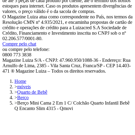
de até 5 peças de cada produto por cliente, até o término dos nossos
estoques para internet. Caso os produtos apresentem divergências de
valores, o preço válido é o da sacola de compras.
O Magazine Luiza atua como correspondente no País, nos termos da
Resolução CMN nº 4.935/2021, e encaminha propostas de cartão de
crédito e operações de crédito para a Luizacred S.A Sociedade de
Crédito, Financiamento e Investimento inscrita no CNPJ sob o nº
02.206.577/0001-80.
Compre pelo chat
ou compre pelo telefone:
0800 773 3838
Magazine Luiza S/A - CNPJ: 47.960.950/1088-36 - Endereço: Rua
Arnulfo de Lima, 2385 - Vila Santa Cruz, Franca/SP - CEP 14.403-
471 ® Magazine Luiza – Todos os direitos reservados.
Home
>
móveis
>
Quarto de Bebê
>
Berço
>
Berço Mini Cama 2 Em 1 C/ Colchão Quarto Infantil Bebê
Q Encanto Slim 4315 - Qmovi