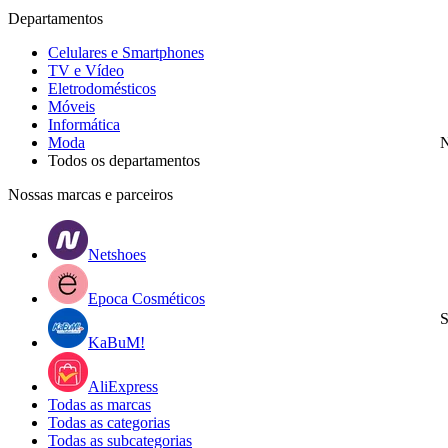
Departamentos
Celulares e Smartphones
TV e Vídeo
Eletrodomésticos
Móveis
Informática
Moda
N
Todos os departamentos
Nossas marcas e parceiros
Netshoes
Epoca Cosméticos
S
KaBuM!
AliExpress
Todas as marcas
Todas as categorias
Todas as subcategorias