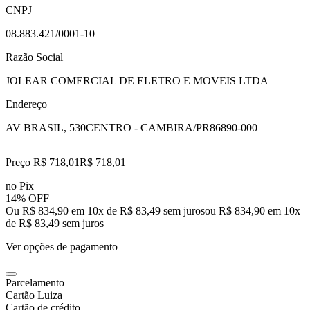
CNPJ
08.883.421/0001-10
Razão Social
JOLEAR COMERCIAL DE ELETRO E MOVEIS LTDA
Endereço
AV BRASIL, 530
CENTRO - CAMBIRA/PR
86890-000
Preço R$ 718,01
R$
718
,
01
no Pix
14% OFF
Ou R$ 834,90 em 10x de R$ 83,49 sem juros
ou
R$ 834,90
em
10
x
de
R$ 83,49
sem juros
Ver opções de pagamento
Parcelamento
Cartão Luiza
Cartão de crédito