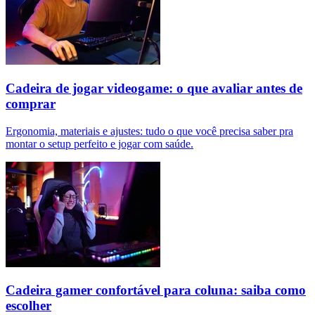
Cadeira de jogar videogame: o que avaliar antes de
comprar
Ergonomia, materiais e ajustes: tudo o que você precisa saber pra
montar o setup perfeito e jogar com saúde.
Cadeira gamer confortável para coluna: saiba como
escolher