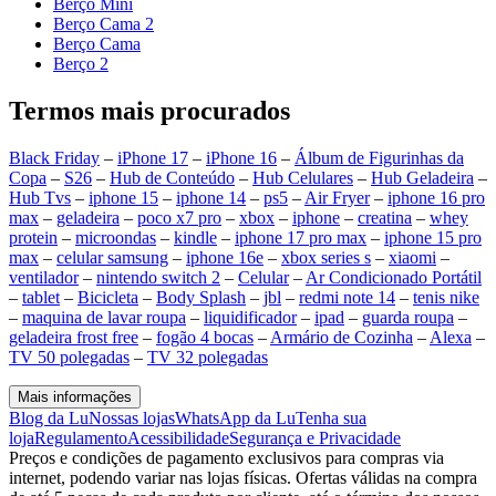
Berço Mini
Berço Cama 2
Berço Cama
Berço 2
Termos mais procurados
Black Friday
–
iPhone 17
–
iPhone 16
–
Álbum de Figurinhas da
Copa
–
S26
–
Hub de Conteúdo
–
Hub Celulares
–
Hub Geladeira
–
Hub Tvs
–
iphone 15
–
iphone 14
–
ps5
–
Air Fryer
–
iphone 16 pro
max
–
geladeira
–
poco x7 pro
–
xbox
–
iphone
–
creatina
–
whey
protein
–
microondas
–
kindle
–
iphone 17 pro max
–
iphone 15 pro
max
–
celular samsung
–
iphone 16e
–
xbox series s
–
xiaomi
–
ventilador
–
nintendo switch 2
–
Celular
–
Ar Condicionado Portátil
–
tablet
–
Bicicleta
–
Body Splash
–
jbl
–
redmi note 14
–
tenis nike
–
maquina de lavar roupa
–
liquidificador
–
ipad
–
guarda roupa
–
geladeira frost free
–
fogão 4 bocas
–
Armário de Cozinha
–
Alexa
–
TV 50 polegadas
–
TV 32 polegadas
Mais informações
Blog da Lu
Nossas lojas
WhatsApp da Lu
Tenha sua
loja
Regulamento
Acessibilidade
Segurança e Privacidade
Preços e condições de pagamento exclusivos para compras via
internet, podendo variar nas lojas físicas. Ofertas válidas na compra