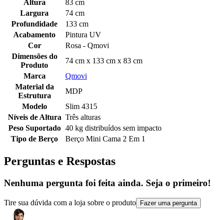
Altura
83 cm
Largura
74 cm
Profundidade
133 cm
Acabamento
Pintura UV
Cor
Rosa - Qmovi
Dimensões do
74 cm x 133 cm x 83 cm
Produto
Marca
Qmovi
Material da
MDP
Estrutura
Modelo
Slim 4315
Níveis de Altura
Três alturas
Peso Suportado
40 kg distribuídos sem impacto
Tipo de Berço
Berço Mini Cama 2 Em 1
Perguntas e Respostas
Nenhuma pergunta foi feita ainda. Seja o primeiro!
Tire sua dúvida com a loja sobre o produto
Fazer uma pergunta