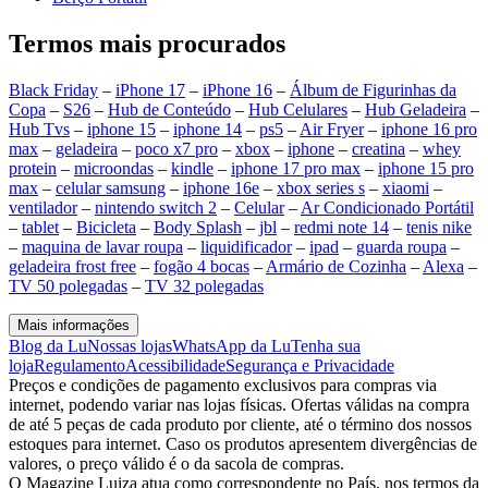
Termos mais procurados
Black Friday
–
iPhone 17
–
iPhone 16
–
Álbum de Figurinhas da
Copa
–
S26
–
Hub de Conteúdo
–
Hub Celulares
–
Hub Geladeira
–
Hub Tvs
–
iphone 15
–
iphone 14
–
ps5
–
Air Fryer
–
iphone 16 pro
max
–
geladeira
–
poco x7 pro
–
xbox
–
iphone
–
creatina
–
whey
protein
–
microondas
–
kindle
–
iphone 17 pro max
–
iphone 15 pro
max
–
celular samsung
–
iphone 16e
–
xbox series s
–
xiaomi
–
ventilador
–
nintendo switch 2
–
Celular
–
Ar Condicionado Portátil
–
tablet
–
Bicicleta
–
Body Splash
–
jbl
–
redmi note 14
–
tenis nike
–
maquina de lavar roupa
–
liquidificador
–
ipad
–
guarda roupa
–
geladeira frost free
–
fogão 4 bocas
–
Armário de Cozinha
–
Alexa
–
TV 50 polegadas
–
TV 32 polegadas
Mais informações
Blog da Lu
Nossas lojas
WhatsApp da Lu
Tenha sua
loja
Regulamento
Acessibilidade
Segurança e Privacidade
Preços e condições de pagamento exclusivos para compras via
internet, podendo variar nas lojas físicas. Ofertas válidas na compra
de até 5 peças de cada produto por cliente, até o término dos nossos
estoques para internet. Caso os produtos apresentem divergências de
valores, o preço válido é o da sacola de compras.
O Magazine Luiza atua como correspondente no País, nos termos da