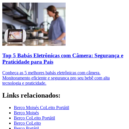
Top 5 Babás Eletrônicas com Câmera: Segurança e
Praticidade para Pais
Conheça as 5 melhores babás eletrônicas com câmera.
Monitoramento eficiente e segurança pro seu bebê com alta
tecnologia e praticidade.
Links relacionados:
Berço Moisés CoLeito Portátil
Berço Moisés
Berço CoLeito Portátil
Berço CoLeito
Berço Portátil