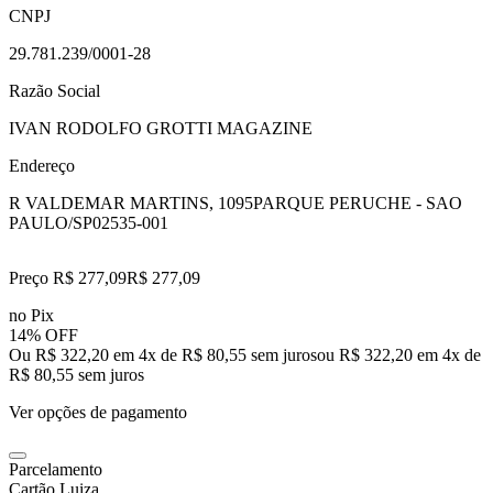
CNPJ
29.781.239/0001-28
Razão Social
IVAN RODOLFO GROTTI MAGAZINE
Endereço
R VALDEMAR MARTINS, 1095
PARQUE PERUCHE - SAO
PAULO/SP
02535-001
Preço R$ 277,09
R$
277
,
09
no Pix
14% OFF
Ou R$ 322,20 em 4x de R$ 80,55 sem juros
ou
R$ 322,20
em
4
x de
R$ 80,55
sem juros
Ver opções de pagamento
Parcelamento
Cartão Luiza