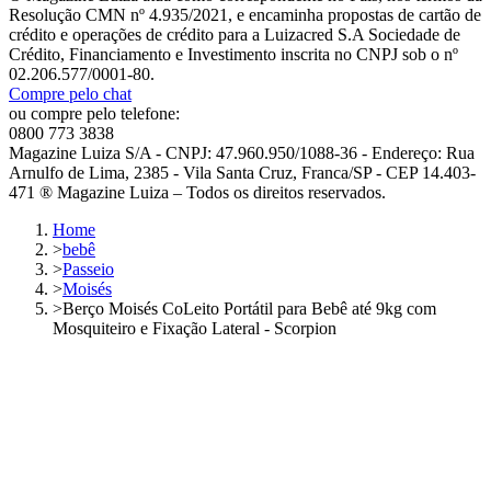
Resolução CMN nº 4.935/2021, e encaminha propostas de cartão de
crédito e operações de crédito para a Luizacred S.A Sociedade de
Crédito, Financiamento e Investimento inscrita no CNPJ sob o nº
02.206.577/0001-80.
Compre pelo chat
ou compre pelo telefone:
0800 773 3838
Magazine Luiza S/A - CNPJ: 47.960.950/1088-36 - Endereço: Rua
Arnulfo de Lima, 2385 - Vila Santa Cruz, Franca/SP - CEP 14.403-
471 ® Magazine Luiza – Todos os direitos reservados.
Home
>
bebê
>
Passeio
>
Moisés
>
Berço Moisés CoLeito Portátil para Bebê até 9kg com
Mosquiteiro e Fixação Lateral - Scorpion