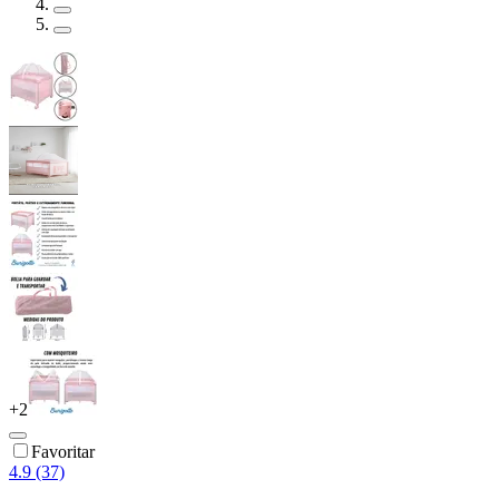
+
2
Favoritar
4.9 (37)