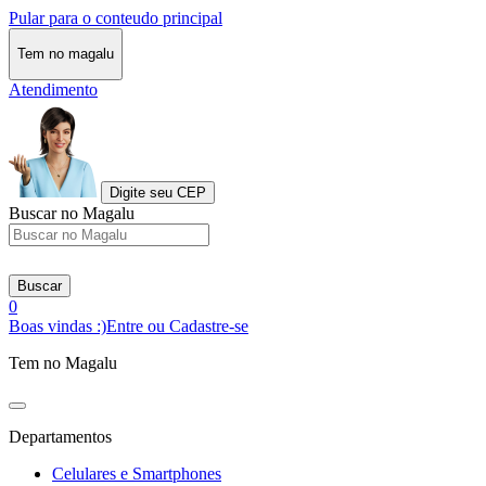
Pular para o conteudo principal
Tem no magalu
Atendimento
Digite seu CEP
Buscar no Magalu
Buscar
0
Boas vindas :)
Entre ou Cadastre-se
Tem no Magalu
Departamentos
Celulares e Smartphones