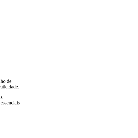
nho de
aticidade.
as
 essenciais