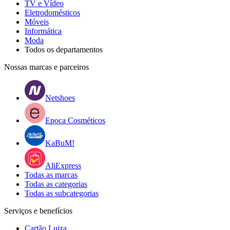
TV e Vídeo
Eletrodomésticos
Móveis
Informática
Moda
Todos os departamentos
Nossas marcas e parceiros
Netshoes
Epoca Cosméticos
KaBuM!
AliExpress
Todas as marcas
Todas as categorias
Todas as subcategorias
Serviços e benefícios
Cartão Luiza