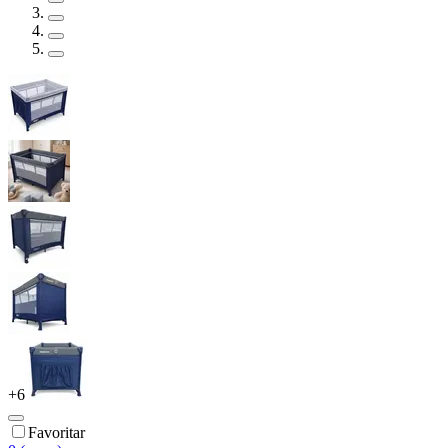
+
6
Favoritar