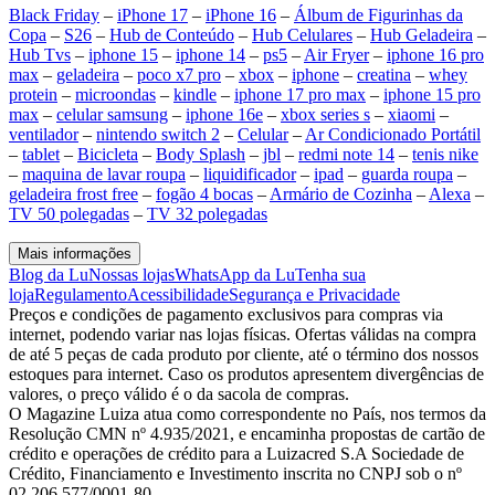
Black Friday
–
iPhone 17
–
iPhone 16
–
Álbum de Figurinhas da
Copa
–
S26
–
Hub de Conteúdo
–
Hub Celulares
–
Hub Geladeira
–
Hub Tvs
–
iphone 15
–
iphone 14
–
ps5
–
Air Fryer
–
iphone 16 pro
max
–
geladeira
–
poco x7 pro
–
xbox
–
iphone
–
creatina
–
whey
protein
–
microondas
–
kindle
–
iphone 17 pro max
–
iphone 15 pro
max
–
celular samsung
–
iphone 16e
–
xbox series s
–
xiaomi
–
ventilador
–
nintendo switch 2
–
Celular
–
Ar Condicionado Portátil
–
tablet
–
Bicicleta
–
Body Splash
–
jbl
–
redmi note 14
–
tenis nike
–
maquina de lavar roupa
–
liquidificador
–
ipad
–
guarda roupa
–
geladeira frost free
–
fogão 4 bocas
–
Armário de Cozinha
–
Alexa
–
TV 50 polegadas
–
TV 32 polegadas
Mais informações
Blog da Lu
Nossas lojas
WhatsApp da Lu
Tenha sua
loja
Regulamento
Acessibilidade
Segurança e Privacidade
Preços e condições de pagamento exclusivos para compras via
internet, podendo variar nas lojas físicas. Ofertas válidas na compra
de até 5 peças de cada produto por cliente, até o término dos nossos
estoques para internet. Caso os produtos apresentem divergências de
valores, o preço válido é o da sacola de compras.
O Magazine Luiza atua como correspondente no País, nos termos da
Resolução CMN nº 4.935/2021, e encaminha propostas de cartão de
crédito e operações de crédito para a Luizacred S.A Sociedade de
Crédito, Financiamento e Investimento inscrita no CNPJ sob o nº
02.206.577/0001-80.