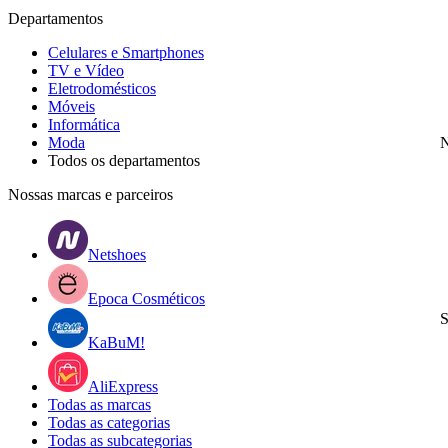
Departamentos
Celulares e Smartphones
TV e Vídeo
Eletrodomésticos
Móveis
Informática
Moda
N
Todos os departamentos
Nossas marcas e parceiros
Netshoes
Epoca Cosméticos
S
KaBuM!
AliExpress
Todas as marcas
Todas as categorias
Todas as subcategorias