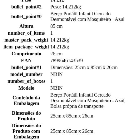
bullet_point#2
Peso: 14.212kg
Berço Portátil Infantil Cercado
bullet_point#0
Desmontável com Mosquiteiro - Azul
Altura
85 cm
number_of_items
1
master_pack_weight
14.212kg
item_package_weight
14.212kg
Comprimento
26 cm
EAN
7899646143539
bullet_point#1
Dimensões: 25cm x 85cm x 26cm
model_number
NBIN
number_of_boxes
1
Modelo
NBIN
Berço Portátil Infantil Cercado
Conteúdo da
Desmontável com Mosquiteiro - Azul,
Embalagem
Bolsa própria de transporte
Dimensões do
25cm x 85cm x 26cm
Produto
Dimensões do
Produto com
25cm x 85cm x 26cm
Embalagem