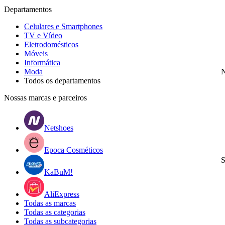
Departamentos
Celulares e Smartphones
TV e Vídeo
Eletrodomésticos
Móveis
Informática
Moda
N
Todos os departamentos
Nossas marcas e parceiros
Netshoes
Epoca Cosméticos
S
KaBuM!
AliExpress
Todas as marcas
Todas as categorias
Todas as subcategorias