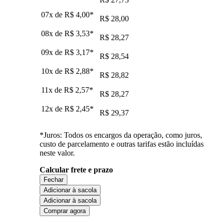
07x de
R$ 4,00
*
R$ 28,00
08x de
R$ 3,53
*
R$ 28,27
09x de
R$ 3,17
*
R$ 28,54
10x de
R$ 2,88
*
R$ 28,82
11x de
R$ 2,57
*
R$ 28,27
12x de
R$ 2,45
*
R$ 29,37
*Juros: Todos os encargos da operação, como juros,
custo de parcelamento e outras tarifas estão incluídas
neste valor.
Calcular frete e prazo
Fechar
Adicionar à sacola
Adicionar à sacola
Comprar agora