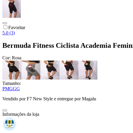
Favoritar
5.0 (3)
Bermuda Fitness Ciclista Academia Fem
Cor:
Rosa
Tamanho:
P
M
G
GG
Vendido por
F7 New Style
e entregue por
Magalu
Informações da loja