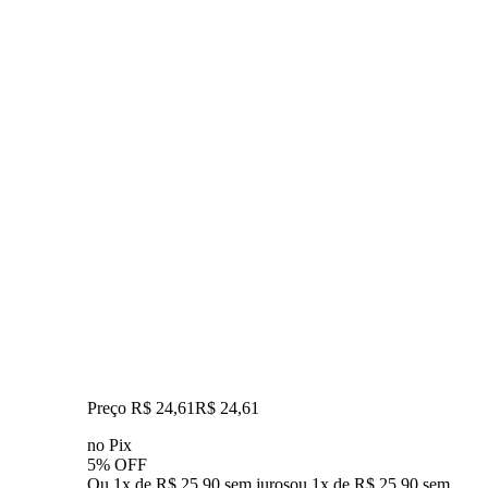
Preço R$ 24,61
R$
24
,
61
no Pix
5% OFF
Ou 1x de R$ 25,90 sem juros
ou
1
x de
R$ 25,90
sem