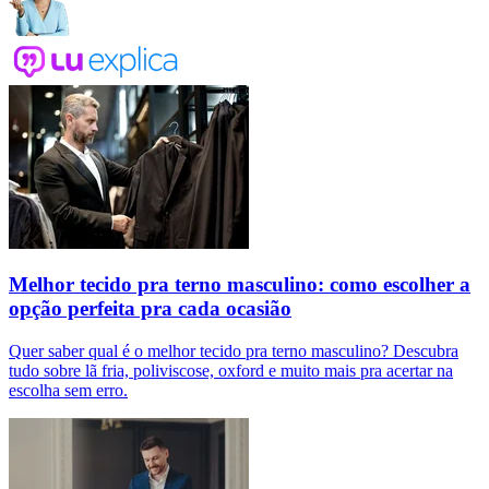
Melhor tecido pra terno masculino: como escolher a
opção perfeita pra cada ocasião
Quer saber qual é o melhor tecido pra terno masculino? Descubra
tudo sobre lã fria, poliviscose, oxford e muito mais pra acertar na
escolha sem erro.