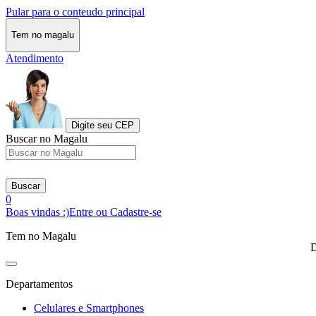
Pular para o conteudo principal
Tem no magalu
Atendimento
Digite seu CEP
Buscar no Magalu
Buscar
0
Boas vindas :)
Entre ou Cadastre-se
Tem no Magalu
D
Departamentos
Celulares e Smartphones