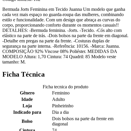
Bermuda Jorts Feminina em Tecido Juanna Um modelo que ganha
cada vez mais espaço no guarda-roupa das mulheres, combinando
estilo e funcionalidade. Com um design que abraça as curvas do
corpo, proporcionando conforto durante os momentos casuais!!
DETALHES: -Bermuda feminina. -Jorts. -Tecido. -Cós alto com
elástico na parte de trás. -Dois bolsos na parte da frente em diagonal.
-Detalhe em pregas na parte da frente. -Costuras duplas de
segurança na parte interna. -Referência: 10156. -Marca: Juanna.
COMPOSIÇÃO 92% Viscose 08% Poliéster. MEDIDAS DA
MODELO Altura: 1,70 Cintura: 74 Quadril: 85 Modelo veste
tamanho: M.
Ficha Técnica
Ficha tecnica do produto
Gênero
Feminino
Idade
Adulto
Loja
Pinheirinho
Indicado para
Dia a dia
Dois bolsos na parte da frente em
Bolso
diagonal
Cintura
74