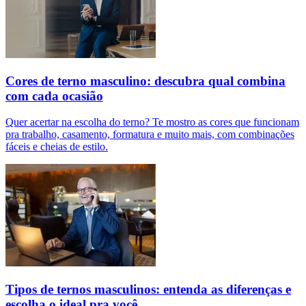
Cores de terno masculino: descubra qual combina
com cada ocasião
Quer acertar na escolha do terno? Te mostro as cores que funcionam
pra trabalho, casamento, formatura e muito mais, com combinações
fáceis e cheias de estilo.
Tipos de ternos masculinos: entenda as diferenças e
escolha o ideal pra você