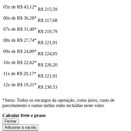
05x de
R$ 43,12
*
R$ 215,59
06x de
R$ 36,28
*
R$ 217,68
07x de
R$ 31,40
*
R$ 219,79
08x de
R$ 27,74
*
R$ 221,91
09x de
R$ 24,89
*
R$ 224,05
10x de
R$ 22,62
*
R$ 226,20
11x de
R$ 20,17
*
R$ 221,91
12x de
R$ 19,21
*
R$ 230,53
*Juros: Todos os encargos da operação, como juros, custo de
parcelamento e outras tarifas estão incluídas neste valor.
Calcular frete e prazo
Fechar
Adicionar à sacola