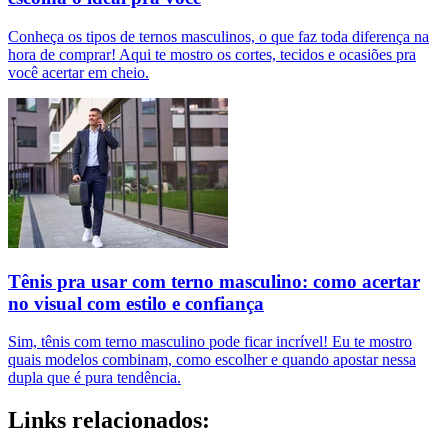
Conheça os tipos de ternos masculinos, o que faz toda diferença na
hora de comprar! Aqui te mostro os cortes, tecidos e ocasiões pra
você acertar em cheio.
Tênis pra usar com terno masculino: como acertar
no visual com estilo e confiança
Sim, tênis com terno masculino pode ficar incrível! Eu te mostro
quais modelos combinam, como escolher e quando apostar nessa
dupla que é pura tendência.
Links relacionados: