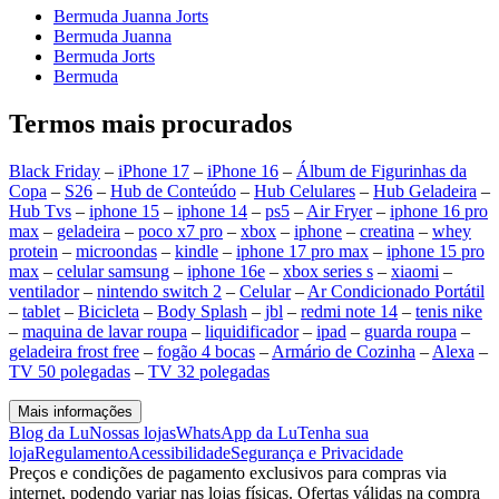
Bermuda Juanna Jorts
Bermuda Juanna
Bermuda Jorts
Bermuda
Termos mais procurados
Black Friday
–
iPhone 17
–
iPhone 16
–
Álbum de Figurinhas da
Copa
–
S26
–
Hub de Conteúdo
–
Hub Celulares
–
Hub Geladeira
–
Hub Tvs
–
iphone 15
–
iphone 14
–
ps5
–
Air Fryer
–
iphone 16 pro
max
–
geladeira
–
poco x7 pro
–
xbox
–
iphone
–
creatina
–
whey
protein
–
microondas
–
kindle
–
iphone 17 pro max
–
iphone 15 pro
max
–
celular samsung
–
iphone 16e
–
xbox series s
–
xiaomi
–
ventilador
–
nintendo switch 2
–
Celular
–
Ar Condicionado Portátil
–
tablet
–
Bicicleta
–
Body Splash
–
jbl
–
redmi note 14
–
tenis nike
–
maquina de lavar roupa
–
liquidificador
–
ipad
–
guarda roupa
–
geladeira frost free
–
fogão 4 bocas
–
Armário de Cozinha
–
Alexa
–
TV 50 polegadas
–
TV 32 polegadas
Mais informações
Blog da Lu
Nossas lojas
WhatsApp da Lu
Tenha sua
loja
Regulamento
Acessibilidade
Segurança e Privacidade
Preços e condições de pagamento exclusivos para compras via
internet, podendo variar nas lojas físicas. Ofertas válidas na compra