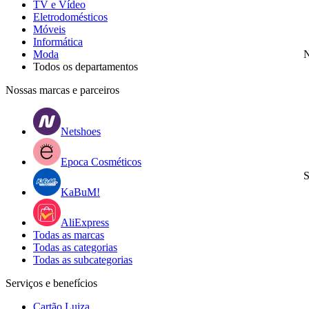
TV e Vídeo
Eletrodomésticos
Móveis
Informática
Moda
N
Todos os departamentos
Nossas marcas e parceiros
Netshoes
Epoca Cosméticos
S
KaBuM!
AliExpress
Todas as marcas
Todas as categorias
Todas as subcategorias
Serviços e benefícios
Cartão Luiza