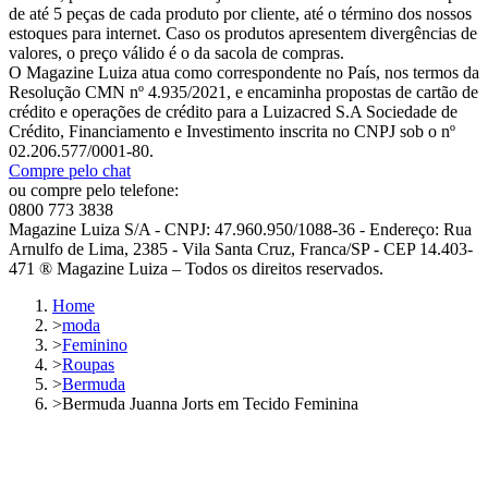
de até 5 peças de cada produto por cliente, até o término dos nossos
estoques para internet. Caso os produtos apresentem divergências de
valores, o preço válido é o da sacola de compras.
O Magazine Luiza atua como correspondente no País, nos termos da
Resolução CMN nº 4.935/2021, e encaminha propostas de cartão de
crédito e operações de crédito para a Luizacred S.A Sociedade de
Crédito, Financiamento e Investimento inscrita no CNPJ sob o nº
02.206.577/0001-80.
Compre pelo chat
ou compre pelo telefone:
0800 773 3838
Magazine Luiza S/A - CNPJ: 47.960.950/1088-36 - Endereço: Rua
Arnulfo de Lima, 2385 - Vila Santa Cruz, Franca/SP - CEP 14.403-
471 ® Magazine Luiza – Todos os direitos reservados.
Home
>
moda
>
Feminino
>
Roupas
>
Bermuda
>
Bermuda Juanna Jorts em Tecido Feminina