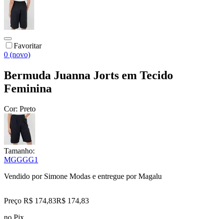
Favoritar
0 (novo)
Bermuda Juanna Jorts em Tecido
Feminina
Cor:
Preto
Tamanho:
M
G
GG
G1
Vendido por
Simone Modas
e entregue por
Magalu
Preço R$ 174,83
R$
174
,
83
no Pix