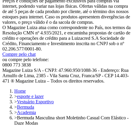
Preços e condições de pagamento exclusivos para compras via
internet, podendo variar nas lojas físicas. Ofertas válidas na compra
de até 5 peças de cada produto por cliente, até o término dos nossos
estoques para internet. Caso os produtos apresentem divergências de
valores, o preço válido é o da sacola de compras.
O Magazine Luiza atua como correspondente no País, nos termos da
Resolução CMN nº 4.935/2021, e encaminha propostas de cartão de
crédito e operações de crédito para a Luizacred S.A Sociedade de
Crédito, Financiamento e Investimento inscrita no CNPJ sob o nº
02.206.577/0001-80.
Compre pelo chat
ou compre pelo telefone:
0800 773 3838
Magazine Luiza S/A - CNPJ: 47.960.950/1088-36 - Endereço: Rua
Arnulfo de Lima, 2385 - Vila Santa Cruz, Franca/SP - CEP 14.403-
471 ® Magazine Luiza – Todos os direitos reservados.
Home
>
esporte e lazer
>
Vestuário Esportivo
>
Bermuda
>
Academia
>
Bermuda Masculina short Moletinho Casual Com Elástico -
Daze Modas