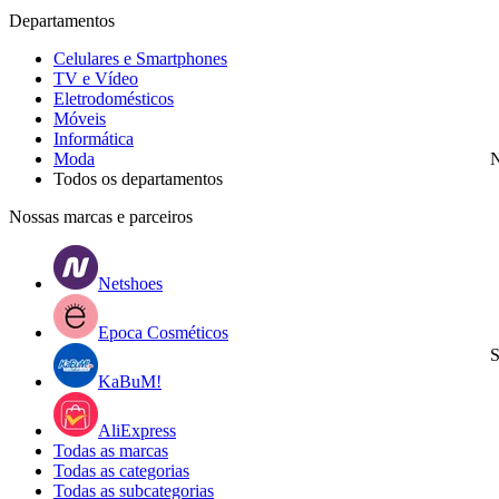
Departamentos
Celulares e Smartphones
TV e Vídeo
Eletrodomésticos
Móveis
Informática
Moda
N
Todos os departamentos
Nossas marcas e parceiros
Netshoes
Epoca Cosméticos
S
KaBuM!
AliExpress
Todas as marcas
Todas as categorias
Todas as subcategorias