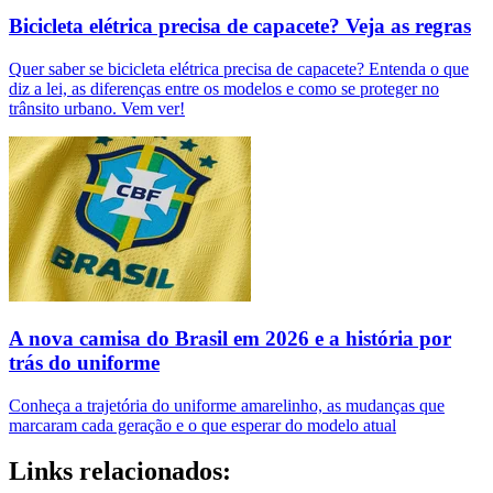
Bicicleta elétrica precisa de capacete? Veja as regras
Quer saber se bicicleta elétrica precisa de capacete? Entenda o que
diz a lei, as diferenças entre os modelos e como se proteger no
trânsito urbano. Vem ver!
A nova camisa do Brasil em 2026 e a história por
trás do uniforme
Conheça a trajetória do uniforme amarelinho, as mudanças que
marcaram cada geração e o que esperar do modelo atual
Links relacionados: