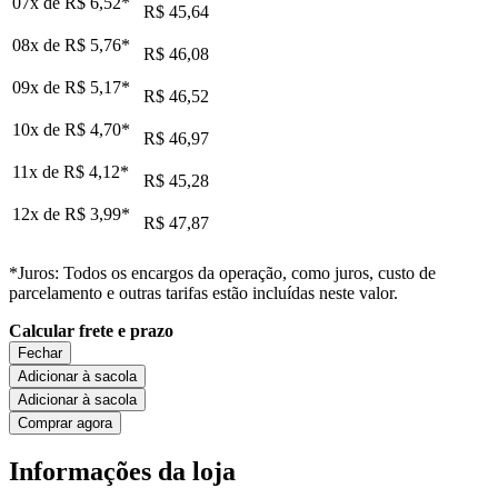
07x de
R$ 6,52
*
R$ 45,64
08x de
R$ 5,76
*
R$ 46,08
09x de
R$ 5,17
*
R$ 46,52
10x de
R$ 4,70
*
R$ 46,97
11x de
R$ 4,12
*
R$ 45,28
12x de
R$ 3,99
*
R$ 47,87
*Juros: Todos os encargos da operação, como juros, custo de
parcelamento e outras tarifas estão incluídas neste valor.
Calcular frete e prazo
Fechar
Adicionar à sacola
Adicionar à sacola
Comprar agora
Informações da loja