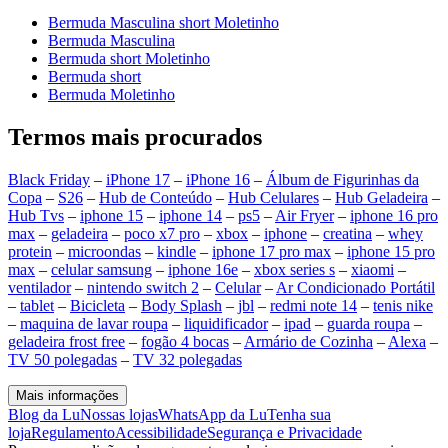
Bermuda Masculina short Moletinho
Bermuda Masculina
Bermuda short Moletinho
Bermuda short
Bermuda Moletinho
Termos mais procurados
Black Friday
–
iPhone 17
–
iPhone 16
–
Álbum de Figurinhas da
Copa
–
S26
–
Hub de Conteúdo
–
Hub Celulares
–
Hub Geladeira
–
Hub Tvs
–
iphone 15
–
iphone 14
–
ps5
–
Air Fryer
–
iphone 16 pro
max
–
geladeira
–
poco x7 pro
–
xbox
–
iphone
–
creatina
–
whey
protein
–
microondas
–
kindle
–
iphone 17 pro max
–
iphone 15 pro
max
–
celular samsung
–
iphone 16e
–
xbox series s
–
xiaomi
–
ventilador
–
nintendo switch 2
–
Celular
–
Ar Condicionado Portátil
–
tablet
–
Bicicleta
–
Body Splash
–
jbl
–
redmi note 14
–
tenis nike
–
maquina de lavar roupa
–
liquidificador
–
ipad
–
guarda roupa
–
geladeira frost free
–
fogão 4 bocas
–
Armário de Cozinha
–
Alexa
–
TV 50 polegadas
–
TV 32 polegadas
Mais informações
Blog da Lu
Nossas lojas
WhatsApp da Lu
Tenha sua
loja
Regulamento
Acessibilidade
Segurança e Privacidade