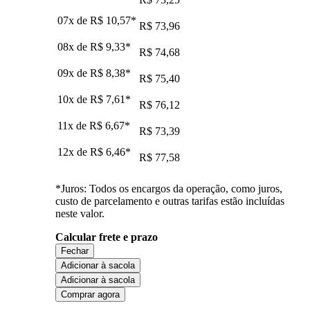
07x de
R$ 10,57
*
R$ 73,96
08x de
R$ 9,33
*
R$ 74,68
09x de
R$ 8,38
*
R$ 75,40
10x de
R$ 7,61
*
R$ 76,12
11x de
R$ 6,67
*
R$ 73,39
12x de
R$ 6,46
*
R$ 77,58
*Juros: Todos os encargos da operação, como juros,
custo de parcelamento e outras tarifas estão incluídas
neste valor.
Calcular frete e prazo
Fechar
Adicionar à sacola
Adicionar à sacola
Comprar agora