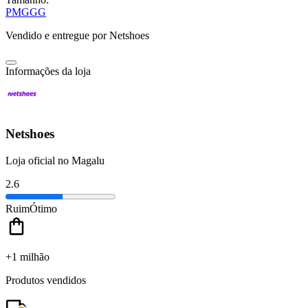
P
M
G
GG
Vendido e entregue por
Netshoes
Informações da loja
Netshoes
Loja oficial no Magalu
2.6
Ruim
Ótimo
+1 milhão
Produtos vendidos