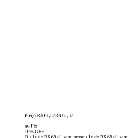
Preço R$ 61,57
R$
61
,
57
no Pix
10% OFF
Ou 1x de R$ 68,41 sem juros
ou
1
x de
R$ 68,41
sem