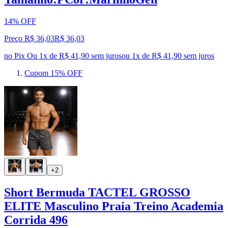
14% OFF
Preço R$ 36,03
R$
36
,
03
no Pix
Ou 1x de R$ 41,90 sem juros
ou
1
x de
R$ 41,90
sem juros
Cupom 15% OFF
+2
Short Bermuda TACTEL GROSSO
ELITE Masculino Praia Treino Academia
Corrida 496