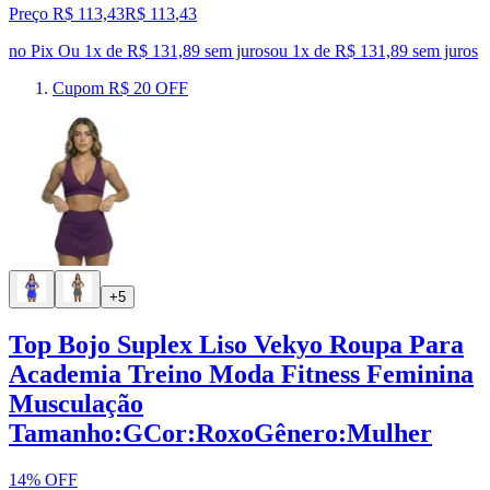
Preço R$ 113,43
R$
113
,
43
no Pix
Ou 1x de R$ 131,89 sem juros
ou
1
x de
R$ 131,89
sem juros
Cupom R$ 20 OFF
+5
Top Bojo Suplex Liso Vekyo Roupa Para
Academia Treino Moda Fitness Feminina
Musculação
Tamanho:GCor:RoxoGênero:Mulher
14% OFF