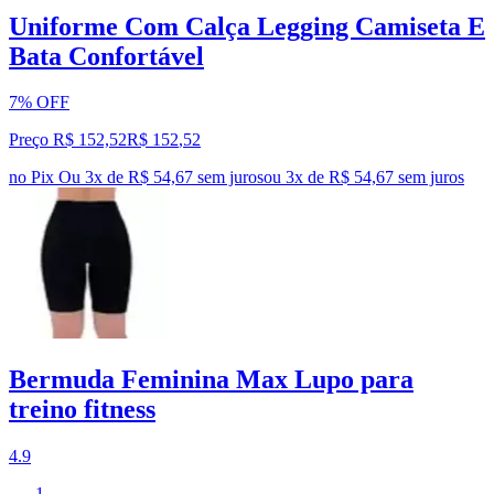
Uniforme Com Calça Legging Camiseta E
Bata Confortável
7% OFF
Preço R$ 152,52
R$
152
,
52
no Pix
Ou 3x de R$ 54,67 sem juros
ou
3
x de
R$ 54,67
sem juros
Bermuda Feminina Max Lupo para
treino fitness
4.9