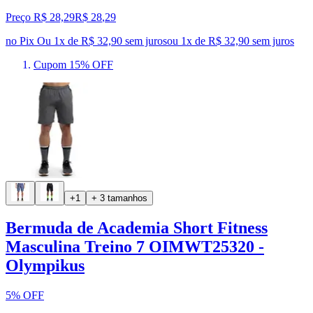
Preço R$ 28,29
R$
28
,
29
no Pix
Ou 1x de R$ 32,90 sem juros
ou
1
x de
R$ 32,90
sem juros
Cupom 15% OFF
+1
+ 3 tamanhos
Bermuda de Academia Short Fitness
Masculina Treino 7 OIMWT25320 -
Olympikus
5% OFF