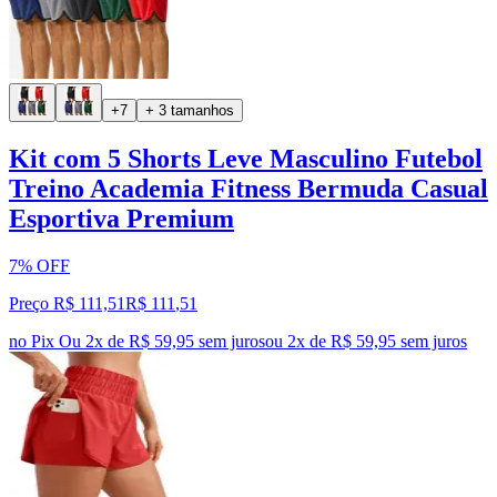
+7
+ 3 tamanhos
Kit com 5 Shorts Leve Masculino Futebol
Treino Academia Fitness Bermuda Casual
Esportiva Premium
7% OFF
Preço R$ 111,51
R$
111
,
51
no Pix
Ou 2x de R$ 59,95 sem juros
ou
2
x de
R$ 59,95
sem juros