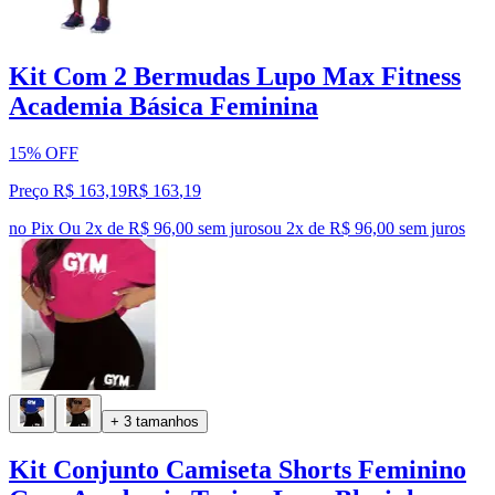
Kit Com 2 Bermudas Lupo Max Fitness
Academia Básica Feminina
15% OFF
Preço R$ 163,19
R$
163
,
19
no Pix
Ou 2x de R$ 96,00 sem juros
ou
2
x de
R$ 96,00
sem juros
+ 3 tamanhos
Kit Conjunto Camiseta Shorts Feminino