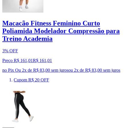
Macacão Fitness Feminino Curto
Poliamida Modelador Compressão para
Treino Academia
3% OFF
Preço R$ 161,01
R$
161
,
01
no Pix
Ou 2x de R$ 83,00 sem juros
ou
2
x de
R$ 83,00
sem juros
Cupom R$ 20 OFF