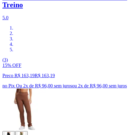
Treino
5.0
(3)
15% OFF
Preço R$ 163,19
R$
163
,
19
no Pix
Ou 2x de R$ 96,00 sem juros
ou
2
x de
R$ 96,00
sem juros