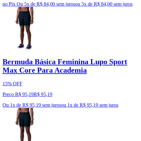
no Pix
Ou 5x de R$ 84,00 sem juros
ou
5
x de
R$ 84,00
sem juros
Bermuda Básica Feminina Lupo Sport
Max Core Para Academia
15% OFF
Preço R$ 95,19
R$
95
,
19
Ou 1x de R$ 95,19 sem juros
ou
1
x de
R$ 95,19
sem juros