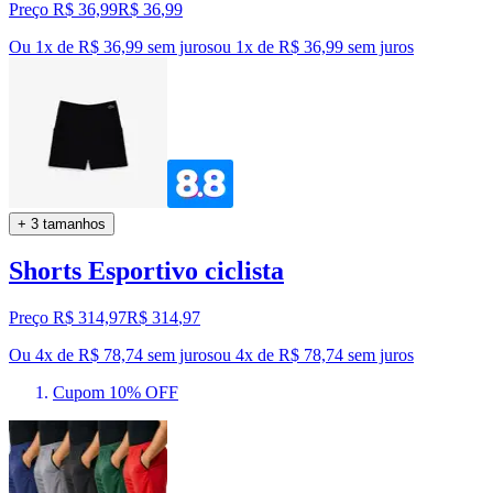
Preço R$ 36,99
R$
36
,
99
Ou 1x de R$ 36,99 sem juros
ou
1
x de
R$ 36,99
sem juros
+ 3 tamanhos
Shorts Esportivo ciclista
Preço R$ 314,97
R$
314
,
97
Ou 4x de R$ 78,74 sem juros
ou
4
x de
R$ 78,74
sem juros
Cupom 10% OFF