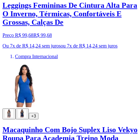
Leggings Femininas De Cintura Alta Para
O Inverno, Térmicas, Confortáveis E
Grossas, Calças De
Preço R$ 99,68
R$
99
,
68
Ou 7x de R$ 14,24 sem juros
ou
7
x de
R$ 14,24
sem juros
Compra Internacional
+3
Macaquinho Com Bojo Suplex Liso Vekyo
Roupa Para Academia Treino Moda