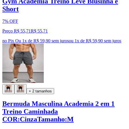
Gym Academia Treino Leve Blusinha e
Short
7% OFF
Preço R$ 55,71
R$
55
,
71
no Pix
Ou 1x de R$ 59,90 sem juros
ou
1
x de
R$ 59,90
sem juros
+ 2 tamanhos
Bermuda Masculina Academia 2 em 1
Treino Caminhada
COR:CinzaTamanho:M