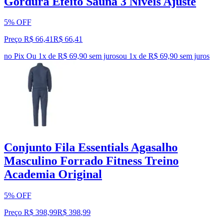
Gordura Efeito Sauna 3 Niveis Ajuste
5% OFF
Preço R$ 66,41
R$
66
,
41
no Pix
Ou 1x de R$ 69,90 sem juros
ou
1
x de
R$ 69,90
sem juros
Conjunto Fila Essentials Agasalho
Masculino Forrado Fitness Treino
Academia Original
5% OFF
Preço R$ 398,99
R$
398
,
99