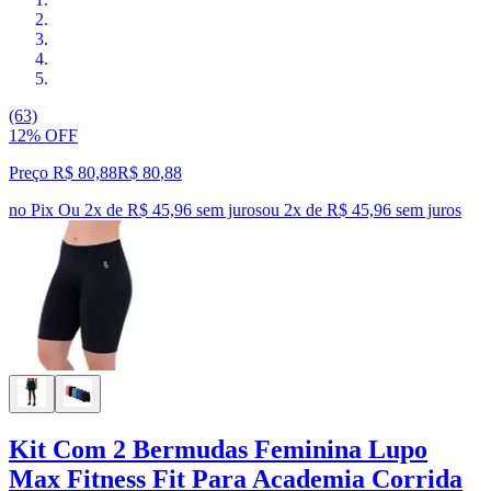
(63)
12% OFF
Preço R$ 80,88
R$
80
,
88
no Pix
Ou 2x de R$ 45,96 sem juros
ou
2
x de
R$ 45,96
sem juros
Kit Com 2 Bermudas Feminina Lupo
Max Fitness Fit Para Academia Corrida