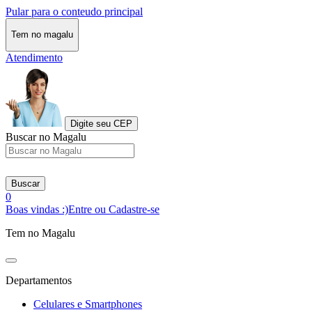
Pular para o conteudo principal
Tem no magalu
Atendimento
Digite seu CEP
Buscar no Magalu
Buscar
0
Boas vindas :)
Entre ou Cadastre-se
Tem no Magalu
Departamentos
Celulares e Smartphones