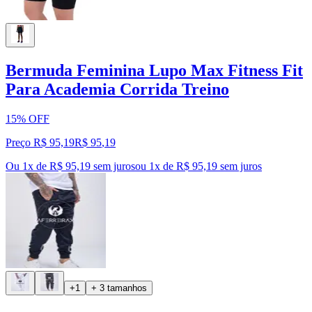
Bermuda Feminina Lupo Max Fitness Fit
Para Academia Corrida Treino
15% OFF
Preço R$ 95,19
R$
95
,
19
Ou 1x de R$ 95,19 sem juros
ou
1
x de
R$ 95,19
sem juros
+1
+ 3 tamanhos