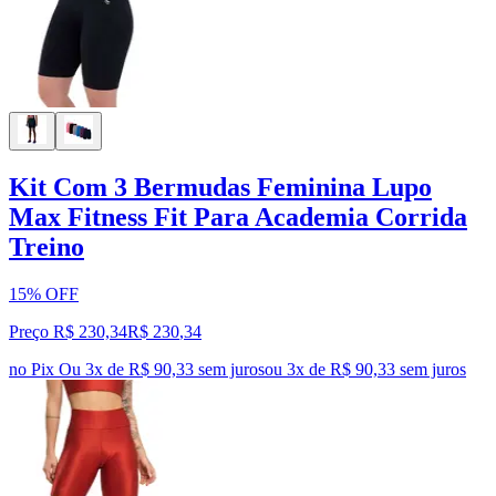
Kit Com 3 Bermudas Feminina Lupo
Max Fitness Fit Para Academia Corrida
Treino
15% OFF
Preço R$ 230,34
R$
230
,
34
no Pix
Ou 3x de R$ 90,33 sem juros
ou
3
x de
R$ 90,33
sem juros