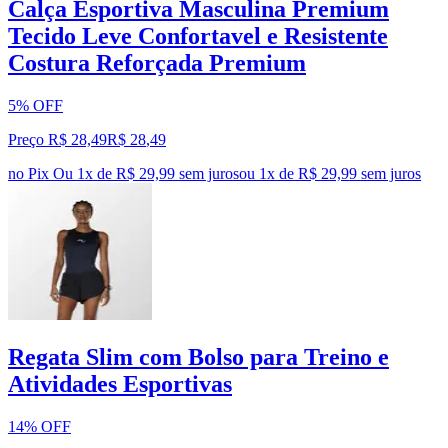
Calça Esportiva Masculina Premium
Tecido Leve Confortavel e Resistente
Costura Reforçada Premium
5% OFF
Preço R$ 28,49
R$
28
,
49
no Pix
Ou 1x de R$ 29,99 sem juros
ou
1
x de
R$ 29,99
sem juros
Regata Slim com Bolso para Treino e
Atividades Esportivas
14% OFF