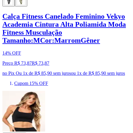
Calça Fitness Canelado Feminino Vekyo
Academia Cintura Alta Poliamida Moda
Fitness Musculação
Tamanho:MCor:MarromGêner
14% OFF
Preço R$ 73,87
R$
73
,
87
no Pix
Ou 1x de R$ 85,90 sem juros
ou
1
x de
R$ 85,90
sem juros
Cupom 15% OFF