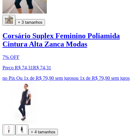
+ 3 tamanhos
Corsário Suplex Feminino Poliamida
Cintura Alta Zanca Modas
7% OFF
Preço R$ 74,31
R$
74
,
31
no Pix
Ou 1x de R$ 79,90 sem juros
ou
1
x de
R$ 79,90
sem juros
+ 4 tamanhos