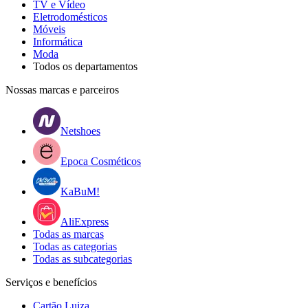
TV e Vídeo
Eletrodomésticos
Móveis
Informática
Moda
Todos os departamentos
Nossas marcas e parceiros
Netshoes
Epoca Cosméticos
KaBuM!
AliExpress
Todas as marcas
Todas as categorias
Todas as subcategorias
Serviços e benefícios
Cartão Luiza