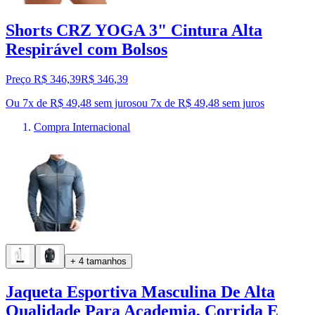
Shorts CRZ YOGA 3" Cintura Alta
Respirável com Bolsos
Preço R$ 346,39
R$
346
,
39
Ou 7x de R$ 49,48 sem juros
ou
7
x de
R$ 49,48
sem juros
Compra Internacional
+ 4 tamanhos
Jaqueta Esportiva Masculina De Alta
Qualidade Para Academia, Corrida E