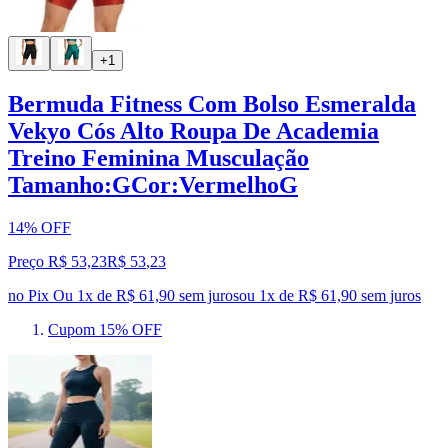
+1
Bermuda Fitness Com Bolso Esmeralda
Vekyo Cós Alto Roupa De Academia
Treino Feminina Musculação
Tamanho:GCor:VermelhoG
14% OFF
Preço R$ 53,23
R$
53
,
23
no Pix
Ou 1x de R$ 61,90 sem juros
ou
1
x de
R$ 61,90
sem juros
Cupom 15% OFF