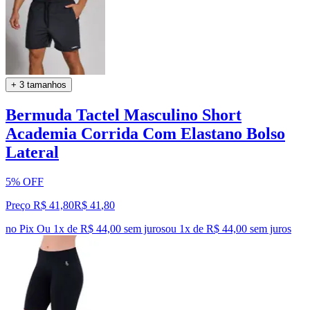
+ 3 tamanhos
Bermuda Tactel Masculino Short
Academia Corrida Com Elastano Bolso
Lateral
5% OFF
Preço R$ 41,80
R$
41
,
80
no Pix
Ou 1x de R$ 44,00 sem juros
ou
1
x de
R$ 44,00
sem juros