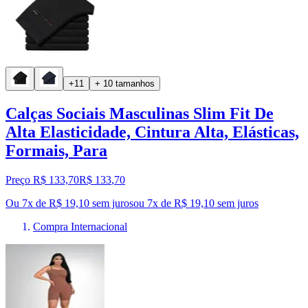
+11
+ 10 tamanhos
Calças Sociais Masculinas Slim Fit De
Alta Elasticidade, Cintura Alta, Elásticas,
Formais, Para
Preço R$ 133,70
R$
133
,
70
Ou 7x de R$ 19,10 sem juros
ou
7
x de
R$ 19,10
sem juros
Compra Internacional