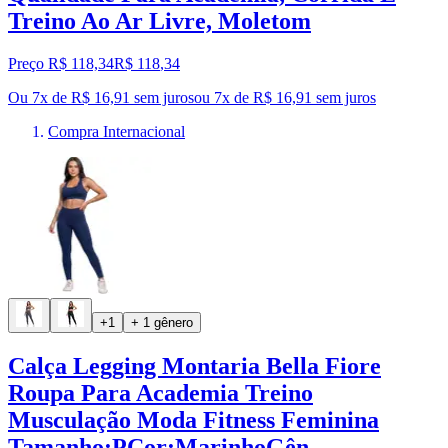
Treino Ao Ar Livre, Moletom
Preço R$ 118,34
R$
118
,
34
Ou 7x de R$ 16,91 sem juros
ou
7
x de
R$ 16,91
sem juros
Compra Internacional
+1
+ 1 gênero
Calça Legging Montaria Bella Fiore
Roupa Para Academia Treino
Musculação Moda Fitness Feminina
Tamanho:PCor:MarinhoGên