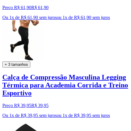
Preço R$ 61,90
R$
61
,
90
Ou 1x de R$ 61,90 sem juros
ou
1
x de
R$ 61,90
sem juros
+ 3 tamanhos
Calça de Compressão Masculina Legging
Térmica para Academia Corrida e Treino
Esportivo
Preço R$ 39,95
R$
39
,
95
Ou 1x de R$ 39,95 sem juros
ou
1
x de
R$ 39,95
sem juros