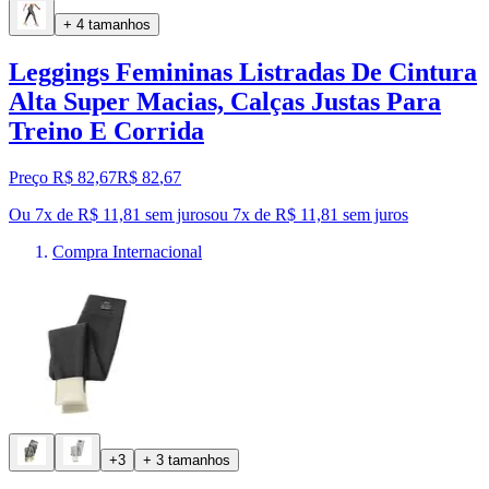
+ 4 tamanhos
Leggings Femininas Listradas De Cintura
Alta Super Macias, Calças Justas Para
Treino E Corrida
Preço R$ 82,67
R$
82
,
67
Ou 7x de R$ 11,81 sem juros
ou
7
x de
R$ 11,81
sem juros
Compra Internacional
+3
+ 3 tamanhos