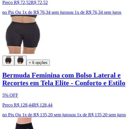
Preço R$ 72,52
R$
72
,
52
no Pix
Ou 1x de R$ 76,34 sem juros
ou
1
x de
R$ 76,34
sem juros
+ 6 opções
Bermuda Feminina com Bolso Lateral e
Recortes em Tela Elite - Conforto e Estilo
5% OFF
Preço R$ 128,44
R$
128
,
44
no Pix
Ou 1x de R$ 135,20 sem juros
ou
1
x de
R$ 135,20
sem juros