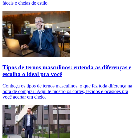
fáceis e cheias de estilo.
Tipos de ternos masculinos: entenda as diferenças e
escolha o ideal pra você
Conheça os tipos de ternos masculinos, o que faz toda diferença na
hora de comprar! Aqui te mostro os cortes, tecidos e ocasiões pra
você acertar em cheio.