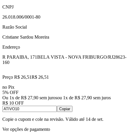
CNPJ
26.018.006/0001-80
Razão Social
Cristiane Sardou Moreira
Endereço
R PARAIBA, 171
BELA VISTA - NOVA FRIBURGO/RJ
28623-
160
Preço R$ 26,51
R$
26
,
51
no Pix
5% OFF
Ou 1x de R$ 27,90 sem juros
ou
1
x de
R$ 27,90
sem juros
R$ 10 OFF
Copiar
Copie o cupom e cole na revisão. Válido até
14 de set
.
Ver opções de pagamento