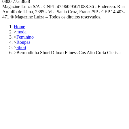
0800 773 3838
Magazine Luiza S/A - CNPJ: 47.960.950/1088-36 - Endereço: Rua
Arnulfo de Lima, 2385 - Vila Santa Cruz, Franca/SP - CEP 14.403-
471 ® Magazine Luiza – Todos os direitos reservados.
Home
>
moda
>
Feminino
>
Roupas
>
Short
>
Bermudinha Short Diluxo Fitness Cós Alto Curta Ciclista