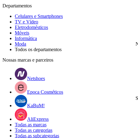
Departamentos
Celulares e Smartphones
TV e Vídeo
Eletrodomésticos
Móveis
Informática
Moda
N
Todos os departamentos
Nossas marcas e parceiros
Netshoes
Epoca Cosméticos
S
KaBuM!
AliExpress
Todas as marcas
Todas as categorias
Todas as subcategorias