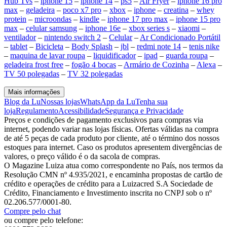
Hub Tvs
–
iphone 15
–
iphone 14
–
ps5
–
Air Fryer
–
iphone 16 pro
max
–
geladeira
–
poco x7 pro
–
xbox
–
iphone
–
creatina
–
whey
protein
–
microondas
–
kindle
–
iphone 17 pro max
–
iphone 15 pro
max
–
celular samsung
–
iphone 16e
–
xbox series s
–
xiaomi
–
ventilador
–
nintendo switch 2
–
Celular
–
Ar Condicionado Portátil
–
tablet
–
Bicicleta
–
Body Splash
–
jbl
–
redmi note 14
–
tenis nike
–
maquina de lavar roupa
–
liquidificador
–
ipad
–
guarda roupa
–
geladeira frost free
–
fogão 4 bocas
–
Armário de Cozinha
–
Alexa
–
TV 50 polegadas
–
TV 32 polegadas
Mais informações
Blog da Lu
Nossas lojas
WhatsApp da Lu
Tenha sua
loja
Regulamento
Acessibilidade
Segurança e Privacidade
Preços e condições de pagamento exclusivos para compras via
internet, podendo variar nas lojas físicas. Ofertas válidas na compra
de até 5 peças de cada produto por cliente, até o término dos nossos
estoques para internet. Caso os produtos apresentem divergências de
valores, o preço válido é o da sacola de compras.
O Magazine Luiza atua como correspondente no País, nos termos da
Resolução CMN nº 4.935/2021, e encaminha propostas de cartão de
crédito e operações de crédito para a Luizacred S.A Sociedade de
Crédito, Financiamento e Investimento inscrita no CNPJ sob o nº
02.206.577/0001-80.
Compre pelo chat
ou compre pelo telefone: