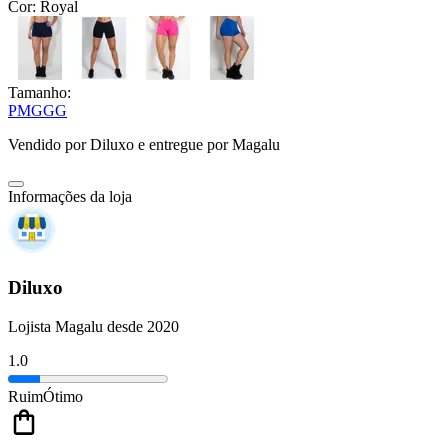
Cor:
Royal
Tamanho:
P
M
G
GG
Vendido por
Diluxo
e entregue por
Magalu
Informações da loja
Diluxo
Lojista Magalu desde 2020
1.0
Ruim
Ótimo