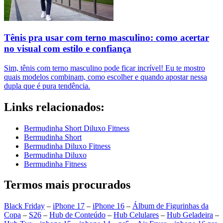
Tênis pra usar com terno masculino: como acertar
no visual com estilo e confiança
Sim, tênis com terno masculino pode ficar incrível! Eu te mostro
quais modelos combinam, como escolher e quando apostar nessa
dupla que é pura tendência.
Links relacionados:
Bermudinha Short Diluxo Fitness
Bermudinha Short
Bermudinha Diluxo Fitness
Bermudinha Diluxo
Bermudinha Fitness
Termos mais procurados
Black Friday
–
iPhone 17
–
iPhone 16
–
Álbum de Figurinhas da
Copa
–
S26
–
Hub de Conteúdo
–
Hub Celulares
–
Hub Geladeira
–