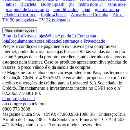
–
tablet
–
Bicicleta
–
Body Splash
–
jbl
–
redmi note 14
–
tenis nike
–
maquina de lavar roupa
–
liquidificador
–
ipad
–
guarda roupa
–
geladeira frost free
–
fogão 4 bocas
–
Armário de Cozinha
–
Alexa
–
TV 50 polegadas
–
TV 32 polegadas
Mais informações
Blog da Lu
Nossas lojas
WhatsApp da Lu
Tenha sua
loja
Regulamento
Acessibilidade
Segurança e Privacidade
Preços e condições de pagamento exclusivos para compras via
internet, podendo variar nas lojas físicas. Ofertas válidas na compra
de até 5 peças de cada produto por cliente, até o término dos nossos
estoques para internet. Caso os produtos apresentem divergências de
valores, o preço válido é o da sacola de compras.
O Magazine Luiza atua como correspondente no País, nos termos da
Resolução CMN nº 4.935/2021, e encaminha propostas de cartão de
crédito e operações de crédito para a Luizacred S.A Sociedade de
Crédito, Financiamento e Investimento inscrita no CNPJ sob o nº
02.206.577/0001-80.
Compre pelo chat
ou compre pelo telefone:
0800 773 3838
Magazine Luiza S/A - CNPJ: 47.960.950/1088-36 - Endereço: Rua
Arnulfo de Lima, 2385 - Vila Santa Cruz, Franca/SP - CEP 14.403-
471 ® Magazine Luiza – Todos os direitos reservados.