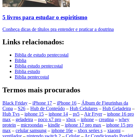
5 livros para estudar o espiritismo
Conheça dicas de títulos pra entender e praticar a doutrina
Links relacionados:
Biblia de estudo pentecostal
Biblia
Biblia estudo pentecostal
Biblia estudo
Biblia pentecostal
Termos mais procurados
Black Friday
–
iPhone 17
–
iPhone 16
–
Álbum de Figurinhas da
Copa
–
S26
–
Hub de Conteúdo
–
Hub Celulares
–
Hub Geladeira
–
Hub Tvs
–
iphone 15
–
iphone 14
–
ps5
–
Air Fryer
–
iphone 16 pro
max
–
geladeira
–
poco x7 pro
–
xbox
–
iphone
–
creatina
–
whey
protein
–
microondas
–
kindle
–
iphone 17 pro max
–
iphone 15 pro
max
–
celular samsung
–
iphone 16e
–
xbox series s
–
xiaomi
–
ventilador
–
nintendo switch 2
–
Celular
–
Ar Condicionado Portátil