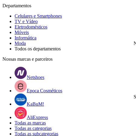
Departamentos
Celulares e Smartphones
TV e Vídeo
Eletrodomésticos
Móveis
Informática
Moda
N
Todos os departamentos
Nossas marcas e parceiros
Netshoes
Epoca Cosméticos
S
KaBuM!
AliExpress
Todas as marcas
Todas as categorias
Todas as subcategorias