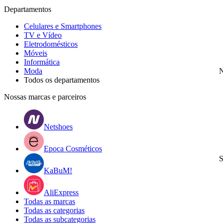
Departamentos
Celulares e Smartphones
TV e Vídeo
Eletrodomésticos
Móveis
Informática
Moda
N
Todos os departamentos
Nossas marcas e parceiros
Netshoes
Epoca Cosméticos
S
KaBuM!
AliExpress
Todas as marcas
Todas as categorias
Todas as subcategorias