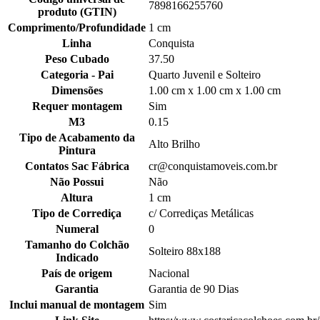
7898166255760
produto (GTIN)
Comprimento/Profundidade
1 cm
Linha
Conquista
Peso Cubado
37.50
Categoria - Pai
Quarto Juvenil e Solteiro
Dimensões
1.00 cm x 1.00 cm x 1.00 cm
Requer montagem
Sim
M3
0.15
Tipo de Acabamento da
Alto Brilho
Pintura
Contatos Sac Fábrica
cr@conquistamoveis.com.br
Não Possui
Não
Altura
1 cm
Tipo de Corrediça
c/ Corrediças Metálicas
Numeral
0
Tamanho do Colchão
Solteiro 88x188
Indicado
País de origem
Nacional
Garantia
Garantia de 90 Dias
Inclui manual de montagem
Sim