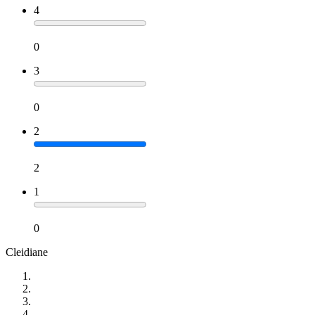
4
0
3
0
2
2
1
0
Cleidiane