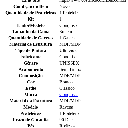
Link Site
https:/www.costaricacolchoes.com.br
Condição do Item
Novo
Quantidade de Prateleiras
1 Prateleira
Kit
1
Linha/Modelo
Conquista
Tamanho da Cama
Solteiro
Quantidade de Gavetas
1 Gaveta
Material de Estrutura
MDF/MDP
Tipo de Pintura
Ultravioleta
Fabricante
Conquista
Gênero
UNISSEX
Acabamento
Semi Brilho
Composição
MDF/MDP
Cor
Branco
Estilo
Clássico
Marca
Conquista
Material da Estrutura
MDF/MDP
Modelo
Ravena
Prateleiras
1 Prateleira
Prazo de Garantia
90 Dias
Pés
Rodízios