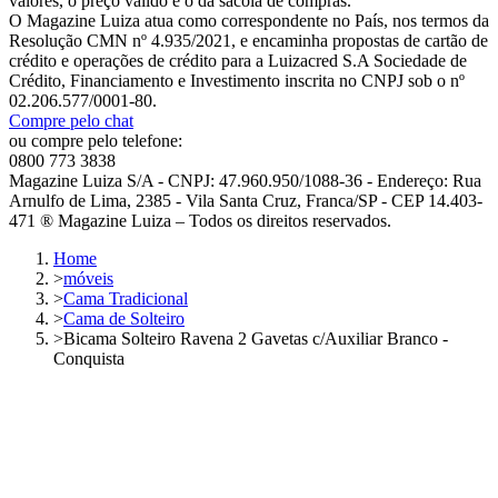
valores, o preço válido é o da sacola de compras.
O Magazine Luiza atua como correspondente no País, nos termos da
Resolução CMN nº 4.935/2021, e encaminha propostas de cartão de
crédito e operações de crédito para a Luizacred S.A Sociedade de
Crédito, Financiamento e Investimento inscrita no CNPJ sob o nº
02.206.577/0001-80.
Compre pelo chat
ou compre pelo telefone:
0800 773 3838
Magazine Luiza S/A - CNPJ: 47.960.950/1088-36 - Endereço: Rua
Arnulfo de Lima, 2385 - Vila Santa Cruz, Franca/SP - CEP 14.403-
471 ® Magazine Luiza – Todos os direitos reservados.
Home
>
móveis
>
Cama Tradicional
>
Cama de Solteiro
>
Bicama Solteiro Ravena 2 Gavetas c/Auxiliar Branco -
Conquista