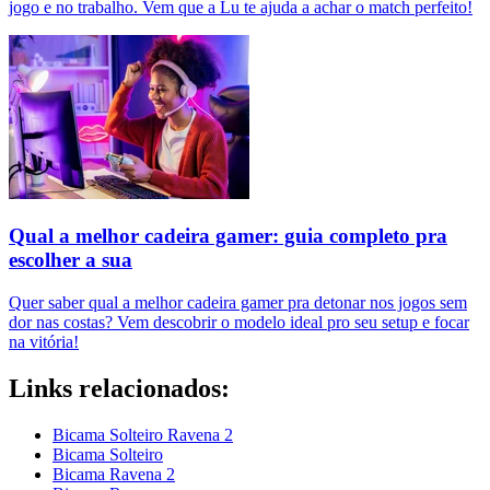
jogo e no trabalho. Vem que a Lu te ajuda a achar o match perfeito!
Qual a melhor cadeira gamer: guia completo pra
escolher a sua
Quer saber qual a melhor cadeira gamer pra detonar nos jogos sem
dor nas costas? Vem descobrir o modelo ideal pro seu setup e focar
na vitória!
Links relacionados:
Bicama Solteiro Ravena 2
Bicama Solteiro
Bicama Ravena 2