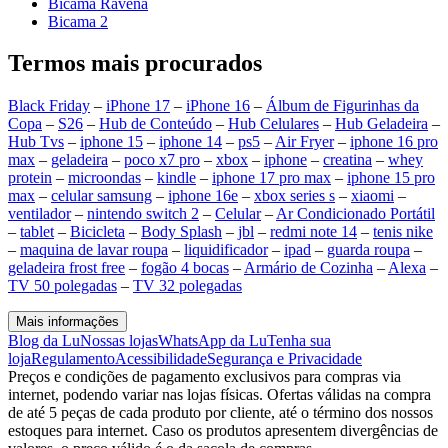
Bicama Ravena
Bicama 2
Termos mais procurados
Black Friday
–
iPhone 17
–
iPhone 16
–
Álbum de Figurinhas da
Copa
–
S26
–
Hub de Conteúdo
–
Hub Celulares
–
Hub Geladeira
–
Hub Tvs
–
iphone 15
–
iphone 14
–
ps5
–
Air Fryer
–
iphone 16 pro
max
–
geladeira
–
poco x7 pro
–
xbox
–
iphone
–
creatina
–
whey
protein
–
microondas
–
kindle
–
iphone 17 pro max
–
iphone 15 pro
max
–
celular samsung
–
iphone 16e
–
xbox series s
–
xiaomi
–
ventilador
–
nintendo switch 2
–
Celular
–
Ar Condicionado Portátil
–
tablet
–
Bicicleta
–
Body Splash
–
jbl
–
redmi note 14
–
tenis nike
–
maquina de lavar roupa
–
liquidificador
–
ipad
–
guarda roupa
–
geladeira frost free
–
fogão 4 bocas
–
Armário de Cozinha
–
Alexa
–
TV 50 polegadas
–
TV 32 polegadas
Mais informações
Blog da Lu
Nossas lojas
WhatsApp da Lu
Tenha sua
loja
Regulamento
Acessibilidade
Segurança e Privacidade
Preços e condições de pagamento exclusivos para compras via
internet, podendo variar nas lojas físicas. Ofertas válidas na compra
de até 5 peças de cada produto por cliente, até o término dos nossos
estoques para internet. Caso os produtos apresentem divergências de