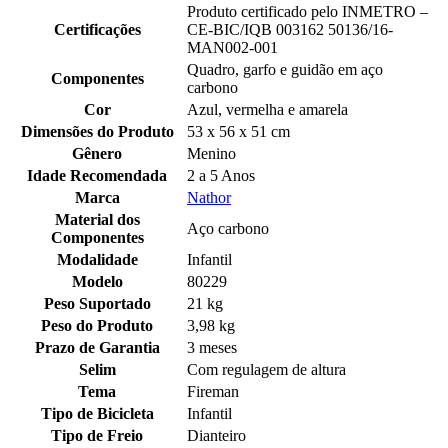
Produto certificado pelo INMETRO –
Certificações
CE-BIC/IQB 003162 50136/16-
MAN002-001
Quadro, garfo e guidão em aço
Componentes
carbono
Cor
Azul, vermelha e amarela
Dimensões do Produto
53 x 56 x 51 cm
Gênero
Menino
Idade Recomendada
2 a 5 Anos
Marca
Nathor
Material dos
Aço carbono
Componentes
Modalidade
Infantil
Modelo
80229
Peso Suportado
21 kg
Peso do Produto
3,98 kg
Prazo de Garantia
3 meses
Selim
Com regulagem de altura
Tema
Fireman
Tipo de Bicicleta
Infantil
Tipo de Freio
Dianteiro