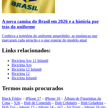
A nova camisa do Brasil em 2026 e a história por
trás do uniforme
Conheça a trajetória do uniforme amarelinho, as mudanças que
marcaram cada geração e o que esperar do modelo atual
Links relacionados:
Bicicleta Aro 12 Infantil
Bicicleta Aro
Bicicleta 12 Infantil
Bicicleta 12
Bicicleta Infantil
Termos mais procurados
Black Friday
–
iPhone 17
–
iPhone 16
–
Álbum de Figurinhas da
Copa
–
S26
–
Hub de Conteúdo
–
Hub Celulares
–
Hub Geladeira
–
Hub Tvs
–
iphone 15
–
iphone 14
–
ps5
–
Air Fryer
–
iphone 16 pro