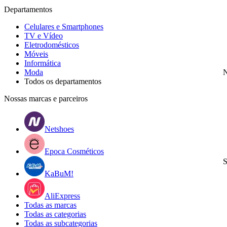
Departamentos
Celulares e Smartphones
TV e Vídeo
Eletrodomésticos
Móveis
Informática
Moda
N
Todos os departamentos
Nossas marcas e parceiros
Netshoes
Epoca Cosméticos
S
KaBuM!
AliExpress
Todas as marcas
Todas as categorias
Todas as subcategorias