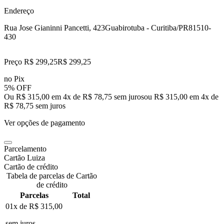
Endereço
Rua Jose Gianinni Pancetti, 423
Guabirotuba - Curitiba/PR
81510-
430
Preço R$ 299,25
R$
299
,
25
no Pix
5% OFF
Ou R$ 315,00 em 4x de R$ 78,75 sem juros
ou
R$ 315,00
em
4
x de
R$ 78,75
sem juros
Ver opções de pagamento
Parcelamento
Cartão Luiza
Cartão de crédito
Tabela de parcelas de Cartão
de crédito
Parcelas
Total
01x de
R$ 315,00
sem juros