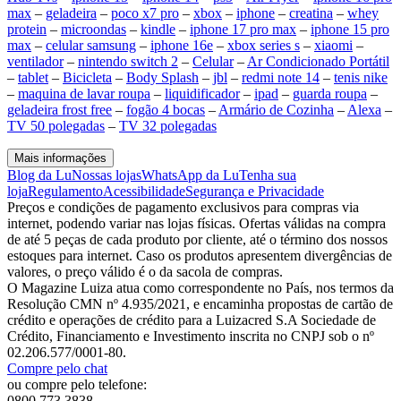
max
–
geladeira
–
poco x7 pro
–
xbox
–
iphone
–
creatina
–
whey
protein
–
microondas
–
kindle
–
iphone 17 pro max
–
iphone 15 pro
max
–
celular samsung
–
iphone 16e
–
xbox series s
–
xiaomi
–
ventilador
–
nintendo switch 2
–
Celular
–
Ar Condicionado Portátil
–
tablet
–
Bicicleta
–
Body Splash
–
jbl
–
redmi note 14
–
tenis nike
–
maquina de lavar roupa
–
liquidificador
–
ipad
–
guarda roupa
–
geladeira frost free
–
fogão 4 bocas
–
Armário de Cozinha
–
Alexa
–
TV 50 polegadas
–
TV 32 polegadas
Mais informações
Blog da Lu
Nossas lojas
WhatsApp da Lu
Tenha sua
loja
Regulamento
Acessibilidade
Segurança e Privacidade
Preços e condições de pagamento exclusivos para compras via
internet, podendo variar nas lojas físicas. Ofertas válidas na compra
de até 5 peças de cada produto por cliente, até o término dos nossos
estoques para internet. Caso os produtos apresentem divergências de
valores, o preço válido é o da sacola de compras.
O Magazine Luiza atua como correspondente no País, nos termos da
Resolução CMN nº 4.935/2021, e encaminha propostas de cartão de
crédito e operações de crédito para a Luizacred S.A Sociedade de
Crédito, Financiamento e Investimento inscrita no CNPJ sob o nº
02.206.577/0001-80.
Compre pelo chat
ou compre pelo telefone:
0800 773 3838