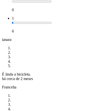
0
1
6
ianara
É linda a bicicleta.
há cerca de 2 meses
Francelia