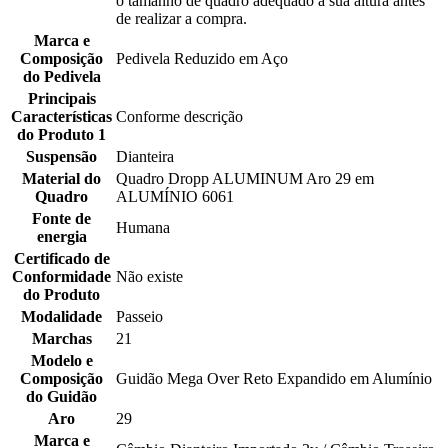
o tamanho de quadro adequado à sua altura antes
de realizar a compra.
Marca e
Composição
Pedivela Reduzido em Aço
do Pedivela
Principais
Características
Conforme descrição
do Produto 1
Suspensão
Dianteira
Material do
Quadro Dropp ALUMINUM Aro 29 em
Quadro
ALUMÍNIO 6061
Fonte de
Humana
energia
Certificado de
Conformidade
Não existe
do Produto
Modalidade
Passeio
Marchas
21
Modelo e
Composição
Guidão Mega Over Reto Expandido em Alumínio
do Guidão
Aro
29
Marca e