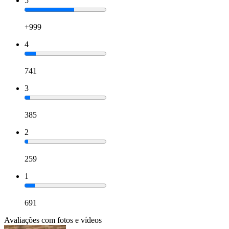
5
+999
4
741
3
385
2
259
1
691
Avaliações com fotos e vídeos