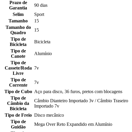
Prazo de
90 dias
Garantia
Selim
Sport
Tamanho
15
Tamanho do
15
Quadro
Tipo de
Bicicleta
Bicicleta
Tipo de
Alumínio
Canote
Tipo de
Cassete/Roda
7v
Livre
Tipo de
7v
Corrente
Tipo de Cubo
Aço para disco, 36 furos, pretos com blocagens
Tipo de
Câmbio Dianteiro Importado 3v / Câmbio Traseiro
Câmbio da
Importado 7v
Bicicleta
Tipo de Freio
Disco mecânico
Tipo de
Mega Over Reto Expandido em Alumínio
Guidão