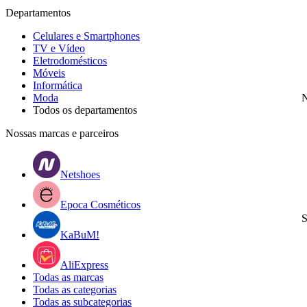
Departamentos
Celulares e Smartphones
TV e Vídeo
Eletrodomésticos
Móveis
Informática
Moda
N
Todos os departamentos
Nossas marcas e parceiros
Netshoes
Epoca Cosméticos
S
KaBuM!
AliExpress
Todas as marcas
Todas as categorias
Todas as subcategorias