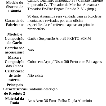
Câmbio Dianteiro Importado 3v / Câmbio Traseiro
Modelo do
Importado 7v / Trocador de Marchas Alavanca /
Sistema de
Trocador Ez-Fire Engate Rápido 21V - (Imp.)
Câmbio
90 dias. A garantia será validada para as bicicletas
Garantia do
montadas e revisadas por uma oficina
Fabricante
especializada e é referente apenas ao primeiro
proprietário
Modelo e
Composição
Garfo / Suspensão Aro 29 PRETO 80MM
do Garfo
Baterias são
Não
necessárias?
Marca e
Composição
Cubos em Aço p/ Disco 36f Preto com Blocagens
dos Cubos
Certificação
de teste
Não existe
externa
Principais
Características
Conforme descrição
do Produto 2
Material da
Aros Aero 36 Furos Folha Dupla Alumínio
Roda