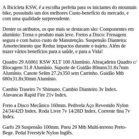
A Bicicleta KSW, é a escolha perfeita para os iniciantes do mountain
bike, possuindo um dos melhores Custo-benefício do mercado, e
com uma qualidade surpreendente.
Dentre os atributos, os que mais se destacam são: Componentes em
alumínio: Torna o produto mais leve. Freios a Disco: Frenagem
segura e com baixo custo de Manutenção. Suspensão Dianteira:
Amortecimento que Reduz impactos durante o trajeto. Além de
trazer vários benefícios para a saúde, e para a Vida!
Quadro 29 A6061 KSW XLT 100 Alumínio. Abraçadeira Quadro c/
Blocagem 31.8 Alumínio. Suporte de Guidão 80mmx31.8x7mm
Alumínio. Canote Selim 27.2x350 sem Carrinho. Guidão Mtb
680x31.8x30mm Alumínio.
Cambio Traseiro 7v Shimano. Cambio Dianteiro 3v Index.
Alavancas Rapid Fire 21v Index.
Freio a Disco Mecânico 160mm. Pedivela Aço Revestido Nylon
24/34/42D Index. Roda Livre 7v 14/28D Index. Corrente fina 7v
Index.
Garfo 29 Suspensão 100mm. Pneu 29 Mtb Multi-terreno Preto-
Bege. Pedal Freestyle Nylon Inglês.