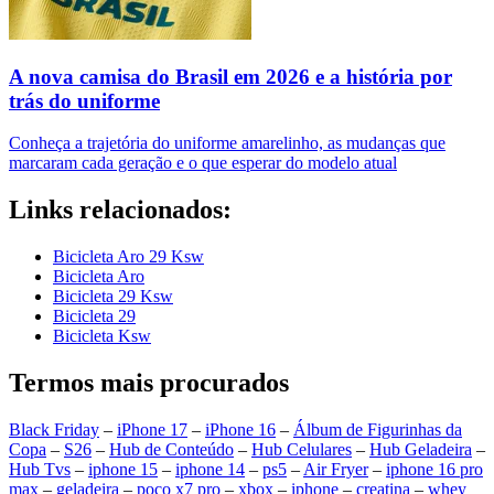
A nova camisa do Brasil em 2026 e a história por
trás do uniforme
Conheça a trajetória do uniforme amarelinho, as mudanças que
marcaram cada geração e o que esperar do modelo atual
Links relacionados:
Bicicleta Aro 29 Ksw
Bicicleta Aro
Bicicleta 29 Ksw
Bicicleta 29
Bicicleta Ksw
Termos mais procurados
Black Friday
–
iPhone 17
–
iPhone 16
–
Álbum de Figurinhas da
Copa
–
S26
–
Hub de Conteúdo
–
Hub Celulares
–
Hub Geladeira
–
Hub Tvs
–
iphone 15
–
iphone 14
–
ps5
–
Air Fryer
–
iphone 16 pro
max
–
geladeira
–
poco x7 pro
–
xbox
–
iphone
–
creatina
–
whey