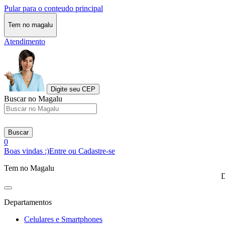
Pular para o conteudo principal
Tem no magalu
Atendimento
Digite seu CEP
Buscar no Magalu
Buscar
0
Boas vindas :)
Entre ou Cadastre-se
Tem no Magalu
D
Departamentos
Celulares e Smartphones