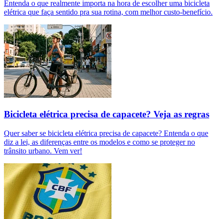
Entenda o que realmente importa na hora de escolher uma bicicleta
elétrica que faça sentido pra sua rotina, com melhor custo-benefício.
Bicicleta elétrica precisa de capacete? Veja as regras
Quer saber se bicicleta elétrica precisa de capacete? Entenda o que
diz a lei, as diferenças entre os modelos e como se proteger no
trânsito urbano. Vem ver!