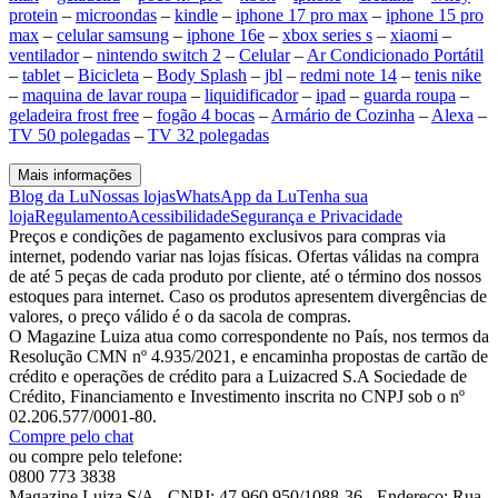
protein
–
microondas
–
kindle
–
iphone 17 pro max
–
iphone 15 pro
max
–
celular samsung
–
iphone 16e
–
xbox series s
–
xiaomi
–
ventilador
–
nintendo switch 2
–
Celular
–
Ar Condicionado Portátil
–
tablet
–
Bicicleta
–
Body Splash
–
jbl
–
redmi note 14
–
tenis nike
–
maquina de lavar roupa
–
liquidificador
–
ipad
–
guarda roupa
–
geladeira frost free
–
fogão 4 bocas
–
Armário de Cozinha
–
Alexa
–
TV 50 polegadas
–
TV 32 polegadas
Mais informações
Blog da Lu
Nossas lojas
WhatsApp da Lu
Tenha sua
loja
Regulamento
Acessibilidade
Segurança e Privacidade
Preços e condições de pagamento exclusivos para compras via
internet, podendo variar nas lojas físicas. Ofertas válidas na compra
de até 5 peças de cada produto por cliente, até o término dos nossos
estoques para internet. Caso os produtos apresentem divergências de
valores, o preço válido é o da sacola de compras.
O Magazine Luiza atua como correspondente no País, nos termos da
Resolução CMN nº 4.935/2021, e encaminha propostas de cartão de
crédito e operações de crédito para a Luizacred S.A Sociedade de
Crédito, Financiamento e Investimento inscrita no CNPJ sob o nº
02.206.577/0001-80.
Compre pelo chat
ou compre pelo telefone:
0800 773 3838
Magazine Luiza S/A - CNPJ: 47.960.950/1088-36 - Endereço: Rua