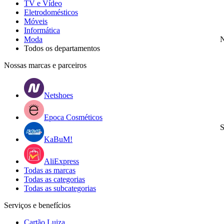
TV e Vídeo
Eletrodomésticos
Móveis
Informática
Moda
N
Todos os departamentos
Nossas marcas e parceiros
Netshoes
Epoca Cosméticos
S
KaBuM!
AliExpress
Todas as marcas
Todas as categorias
Todas as subcategorias
Serviços e benefícios
Cartão Luiza