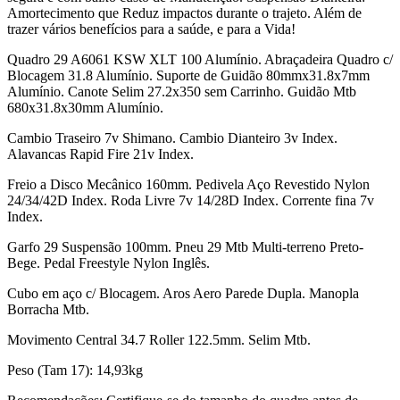
Amortecimento que Reduz impactos durante o trajeto. Além de
trazer vários benefícios para a saúde, e para a Vida!
Quadro 29 A6061 KSW XLT 100 Alumínio. Abraçadeira Quadro c/
Blocagem 31.8 Alumínio. Suporte de Guidão 80mmx31.8x7mm
Alumínio. Canote Selim 27.2x350 sem Carrinho. Guidão Mtb
680x31.8x30mm Alumínio.
Cambio Traseiro 7v Shimano. Cambio Dianteiro 3v Index.
Alavancas Rapid Fire 21v Index.
Freio a Disco Mecânico 160mm. Pedivela Aço Revestido Nylon
24/34/42D Index. Roda Livre 7v 14/28D Index. Corrente fina 7v
Index.
Garfo 29 Suspensão 100mm. Pneu 29 Mtb Multi-terreno Preto-
Bege. Pedal Freestyle Nylon Inglês.
Cubo em aço c/ Blocagem. Aros Aero Parede Dupla. Manopla
Borracha Mtb.
Movimento Central 34.7 Roller 122.5mm. Selim Mtb.
Peso (Tam 17): 14,93kg