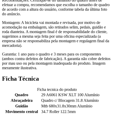
Recomendações: Certifique-se do tamanho do quadro antes de
efetuar a compra, recomendamos que escolha o tamanho de quadro
de acordo com a altura do usuário, conforme tabela da última foto
do anúncio.
Montagem: A bicicleta vai montada e revisada, por motivo de
acomodação na embalagem, são retirados selim, pedais, guidão e
roda dianteira. A montagem final é de responsabilidade do cliente,
sugerimos a mesma seja feita por uma oficina especializada (a
empresa não se responsabiliza pela montagem e regulagem final da
mercadoria).
Garantia: 1 ano para o quadro e 3 meses para os componentes
(ambos contra defeitos de fabricação). A garantia não cobre defeitos
por mau uso ou pela montagem inadequada do produto. Imagem
meramente ilustrativa.
Ficha Técnica
Ficha tecnica do produto
Quadro
29 A6061 KSW XLT 100 Alumínio
Abraçadeira
Quadro c/ Blocagem 31.8 Alumínio
Guidão
Mtb 680x31.8x30mm Alumínio
Movimento central
34.7 Roller 122.5mm