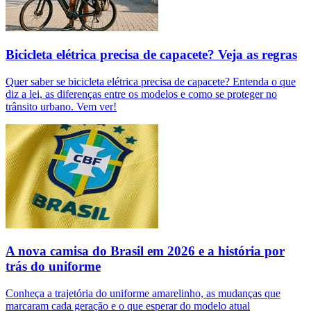
Bicicleta elétrica precisa de capacete? Veja as regras
Quer saber se bicicleta elétrica precisa de capacete? Entenda o que
diz a lei, as diferenças entre os modelos e como se proteger no
trânsito urbano. Vem ver!
A nova camisa do Brasil em 2026 e a história por
trás do uniforme
Conheça a trajetória do uniforme amarelinho, as mudanças que
marcaram cada geração e o que esperar do modelo atual