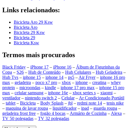
Links relacionados:
Bicicleta Aro 29 Ksw
Bicicleta Aro
Bicicleta 29 Ksw
Bicicleta 29
Bicicleta Ksw
Termos mais procurados
Black Friday
–
iPhone 17
–
iPhone 16
–
Álbum de Figurinhas da
Copa
–
S26
–
Hub de Conteúdo
–
Hub Celulares
–
Hub Geladeira
–
Hub Tvs
–
iphone 15
–
iphone 14
–
ps5
–
Air Fryer
–
iphone 16 pro
max
–
geladeira
–
poco x7 pro
–
xbox
–
iphone
–
creatina
–
whey
protein
–
microondas
–
kindle
–
iphone 17 pro max
–
iphone 15 pro
max
–
celular samsung
–
iphone 16e
–
xbox series s
–
xiaomi
–
ventilador
–
nintendo switch 2
–
Celular
–
Ar Condicionado Portátil
–
tablet
–
Bicicleta
–
Body Splash
–
jbl
–
redmi note 14
–
tenis nike
–
maquina de lavar roupa
–
liquidificador
–
ipad
–
guarda roupa
–
geladeira frost free
–
fogão 4 bocas
–
Armário de Cozinha
–
Alexa
–
TV 50 polegadas
–
TV 32 polegadas