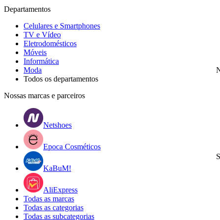
Departamentos
Celulares e Smartphones
TV e Vídeo
Eletrodomésticos
Móveis
Informática
Moda
N
Todos os departamentos
Nossas marcas e parceiros
Netshoes
Epoca Cosméticos
S
KaBuM!
AliExpress
Todas as marcas
Todas as categorias
Todas as subcategorias