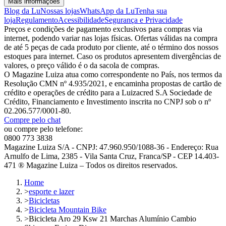
Mais informações
Blog da Lu
Nossas lojas
WhatsApp da Lu
Tenha sua
loja
Regulamento
Acessibilidade
Segurança e Privacidade
Preços e condições de pagamento exclusivos para compras via
internet, podendo variar nas lojas físicas. Ofertas válidas na compra
de até 5 peças de cada produto por cliente, até o término dos nossos
estoques para internet. Caso os produtos apresentem divergências de
valores, o preço válido é o da sacola de compras.
O Magazine Luiza atua como correspondente no País, nos termos da
Resolução CMN nº 4.935/2021, e encaminha propostas de cartão de
crédito e operações de crédito para a Luizacred S.A Sociedade de
Crédito, Financiamento e Investimento inscrita no CNPJ sob o nº
02.206.577/0001-80.
Compre pelo chat
ou compre pelo telefone:
0800 773 3838
Magazine Luiza S/A - CNPJ: 47.960.950/1088-36 - Endereço: Rua
Arnulfo de Lima, 2385 - Vila Santa Cruz, Franca/SP - CEP 14.403-
471 ® Magazine Luiza – Todos os direitos reservados.
Home
>
esporte e lazer
>
Bicicletas
>
Bicicleta Mountain Bike
>
Bicicleta Aro 29 Ksw 21 Marchas Alumínio Cambio