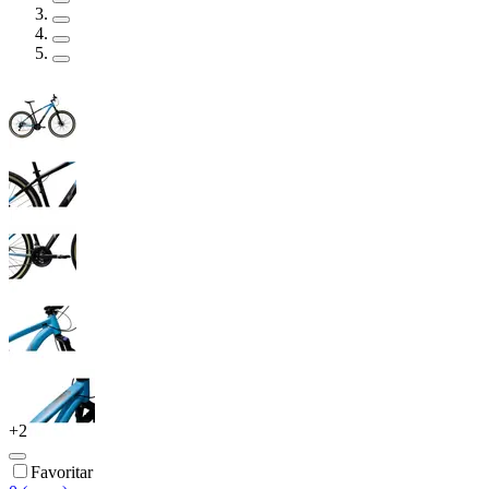
+
2
Favoritar