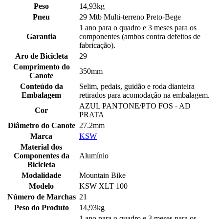
Peso
14,93kg
Pneu
29 Mtb Multi-terreno Preto-Bege
1 ano para o quadro e 3 meses para os
Garantia
componentes (ambos contra defeitos de
fabricação).
Aro de Bicicleta
29
Comprimento do
350mm
Canote
Conteúdo da
Selim, pedais, guidão e roda dianteira
Embalagem
retirados para acomodação na embalagem.
AZUL PANTONE/PTO FOS - AD
Cor
PRATA
Diâmetro do Canote
27.2mm
Marca
KSW
Material dos
Componentes da
Alumínio
Bicicleta
Modalidade
Mountain Bike
Modelo
KSW XLT 100
Número de Marchas
21
Peso do Produto
14,93kg
1 ano para o quadro e 3 meses para os