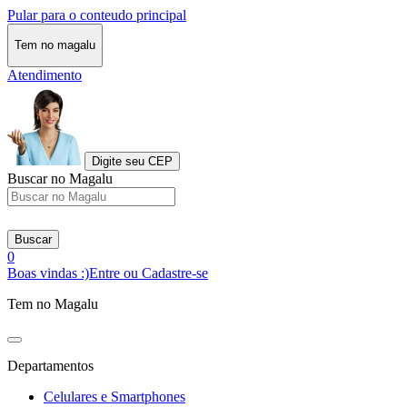
Pular para o conteudo principal
Tem no magalu
Atendimento
Digite seu CEP
Buscar no Magalu
Buscar
0
Boas vindas :)
Entre ou Cadastre-se
Tem no Magalu
Departamentos
Celulares e Smartphones