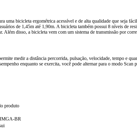
a uma bicicleta ergométrica acessível e de alta qualidade que seja fáci
usuários de 1,45m até 1,90m. A bicicleta também possui 8 níveis de res
ar. Além disso, a bicicleta vem com um sistema de transmissão por corre
ite medir a distância percorrida, pulsação, velocidade, tempo e quan
esempenho enquanto se exercita, você pode alternar para o modo Scan pa
do produto
HMGA-BR
sui