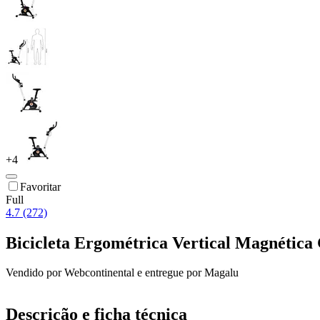
+
4
Favoritar
Full
4.7 (272)
Bicicleta Ergométrica Vertical Magnéti
Vendido por
Webcontinental
e entregue por
Magalu
Descrição e ficha técnica