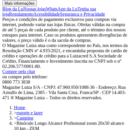
Mais informações
Blog da Lu
Nossas lojas
WhatsApp da Lu
Tenha sua
loja
Regulamento
Acessibilidade
Segurança e Privacidade
Preços e condições de pagamento exclusivos para compras via
internet, podendo variar nas lojas físicas. Ofertas válidas na compra
de até 5 peças de cada produto por cliente, até o término dos nossos
estoques para internet. Caso os produtos apresentem divergências de
valores, o preço válido é o da sacola de compras.
O Magazine Luiza atua como correspondente no País, nos termos da
Resolução CMN nº 4.935/2021, e encaminha propostas de cartão de
crédito e operações de crédito para a Luizacred S.A Sociedade de
Crédito, Financiamento e Investimento inscrita no CNPJ sob o nº
02.206.577/0001-80.
Compre pelo chat
ou compre pelo telefone:
0800 773 3838
Magazine Luiza S/A - CNPJ: 47.960.950/1088-36 - Endereço: Rua
Arnulfo de Lima, 2385 - Vila Santa Cruz, Franca/SP - CEP 14.403-
471 ® Magazine Luiza – Todos os direitos reservados.
Home
>
esporte e lazer
>
Camping
>
Binóculo Longo Alcance Profissional zoom 20x50 alcance
10 km - ZEM