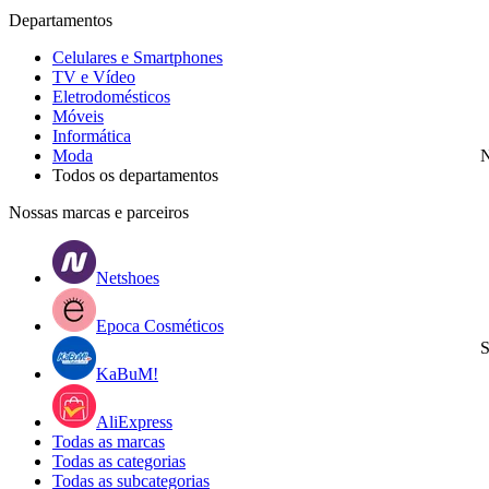
Departamentos
Celulares e Smartphones
TV e Vídeo
Eletrodomésticos
Móveis
Informática
Moda
N
Todos os departamentos
Nossas marcas e parceiros
Netshoes
Epoca Cosméticos
S
KaBuM!
AliExpress
Todas as marcas
Todas as categorias
Todas as subcategorias