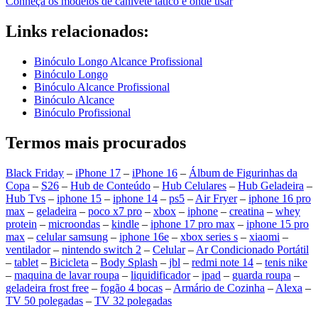
Conheça os modelos de canivete tático e onde usar
Links relacionados:
Binóculo Longo Alcance Profissional
Binóculo Longo
Binóculo Alcance Profissional
Binóculo Alcance
Binóculo Profissional
Termos mais procurados
Black Friday
–
iPhone 17
–
iPhone 16
–
Álbum de Figurinhas da
Copa
–
S26
–
Hub de Conteúdo
–
Hub Celulares
–
Hub Geladeira
–
Hub Tvs
–
iphone 15
–
iphone 14
–
ps5
–
Air Fryer
–
iphone 16 pro
max
–
geladeira
–
poco x7 pro
–
xbox
–
iphone
–
creatina
–
whey
protein
–
microondas
–
kindle
–
iphone 17 pro max
–
iphone 15 pro
max
–
celular samsung
–
iphone 16e
–
xbox series s
–
xiaomi
–
ventilador
–
nintendo switch 2
–
Celular
–
Ar Condicionado Portátil
–
tablet
–
Bicicleta
–
Body Splash
–
jbl
–
redmi note 14
–
tenis nike
–
maquina de lavar roupa
–
liquidificador
–
ipad
–
guarda roupa
–
geladeira frost free
–
fogão 4 bocas
–
Armário de Cozinha
–
Alexa
–
TV 50 polegadas
–
TV 32 polegadas