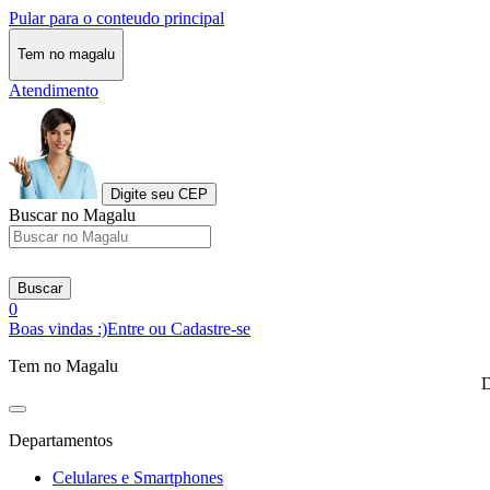
Pular para o conteudo principal
Tem no magalu
Atendimento
Digite seu CEP
Buscar no Magalu
Buscar
0
Boas vindas :)
Entre ou Cadastre-se
Tem no Magalu
D
Departamentos
Celulares e Smartphones