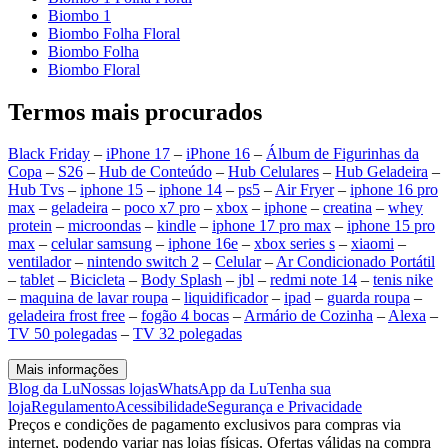
Biombo 1
Biombo Folha Floral
Biombo Folha
Biombo Floral
Termos mais procurados
Black Friday
–
iPhone 17
–
iPhone 16
–
Álbum de Figurinhas da
Copa
–
S26
–
Hub de Conteúdo
–
Hub Celulares
–
Hub Geladeira
–
Hub Tvs
–
iphone 15
–
iphone 14
–
ps5
–
Air Fryer
–
iphone 16 pro
max
–
geladeira
–
poco x7 pro
–
xbox
–
iphone
–
creatina
–
whey
protein
–
microondas
–
kindle
–
iphone 17 pro max
–
iphone 15 pro
max
–
celular samsung
–
iphone 16e
–
xbox series s
–
xiaomi
–
ventilador
–
nintendo switch 2
–
Celular
–
Ar Condicionado Portátil
–
tablet
–
Bicicleta
–
Body Splash
–
jbl
–
redmi note 14
–
tenis nike
–
maquina de lavar roupa
–
liquidificador
–
ipad
–
guarda roupa
–
geladeira frost free
–
fogão 4 bocas
–
Armário de Cozinha
–
Alexa
–
TV 50 polegadas
–
TV 32 polegadas
Mais informações
Blog da Lu
Nossas lojas
WhatsApp da Lu
Tenha sua
loja
Regulamento
Acessibilidade
Segurança e Privacidade
Preços e condições de pagamento exclusivos para compras via
internet, podendo variar nas lojas físicas. Ofertas válidas na compra