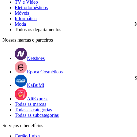
TV e Vídeo
Eletrodomésticos
Móveis
Informática
Moda
N
Todos os departamentos
Nossas marcas e parceiros
Netshoes
Epoca Cosméticos
S
KaBuM!
AliExpress
Todas as marcas
Todas as categorias
Todas as subcategorias
Serviços e benefícios
Cartão Luiza