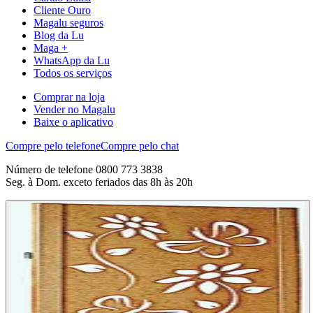
Cliente Ouro
Magalu seguros
Blog da Lu
Maga +
WhatsApp da Lu
Todos os serviços
Comprar na loja
Vender no Magalu
Baixe o aplicativo
Compre pelo telefone
Compre pelo chat
Número de telefone 0800 773 3838
Seg. à Dom. exceto feriados das 8h às 20h